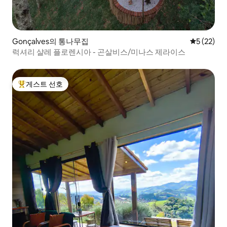
Gonçalves의 통나무집
평점 5점(5
5 (22)
럭셔리 샬레 플로렌시아 - 곤살비스/미나스 제라이스
게스트 선호
상위 게스트 선호