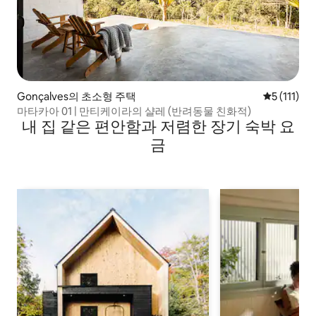
Gonçalves의 초소형 주택
평점 5점(5점
5 (111)
마타카아 01 | 만티케이라의 샬레 (반려동물 친화적)
내 집 같은 편안함과 저렴한 장기 숙박 요
금