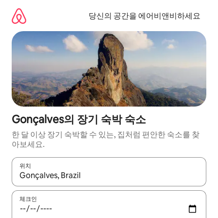
콘
텐
당신의 공간을 에어비앤비하세요
츠
로
바
로
가
기
Gonçalves의 장기 숙박 숙소
한 달 이상 장기 숙박할 수 있는, 집처럼 편안한 숙소를 찾
아보세요.
위치
결과가 나오면 위·아래 화살표 키를 사용하거나 터치 또는 스와이프
체크인