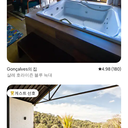
Gonçalves의 집
평점 4.98점(5점
4.98 (180)
샬레 호라이즌 블루 늑대
게스트 선호
상위 게스트 선호