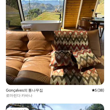
Gonçalves의 통나무집
평점 5점(5
5 (38)
로마린다 카바나