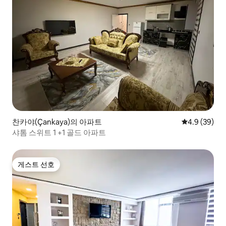
찬카야(Çankaya)의 아파트
평점 4.9점(5
4.9 (39)
샤톰 스위트 1 +1 골드 아파트
게스트 선호
게스트 선호