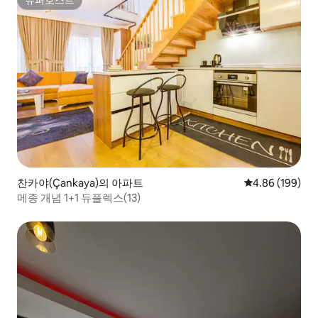
슈퍼호스트
찬카야(Çankaya)의 아파트
평점 4.86점(5점
4.86 (199)
메종 개념 1+1 듀플렉스(13)