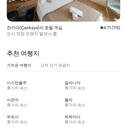
찬카야(Çankaya)의 호텔 객실
평점 4.71점(5
4.71 (115)
도시 전망 프렌치 발코니 룸
추천 여행지
가까운 여행지
근처 인기 관광지
이스탄불주
알라니아
휴가지 숙소
휴가지 숙소
사판자
물라
휴가지 숙소
휴가지 숙소
부르사
뷔윅아다
휴가지 숙소
휴가지 숙소