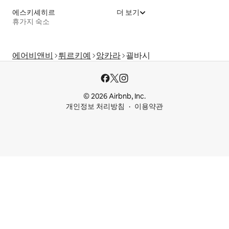
에스키셰히르
더 보기
휴가지 숙소
에어비앤비
튀르키예
앙카라
괼바시
© 2026 Airbnb, Inc.
개인정보 처리방침
이용약관