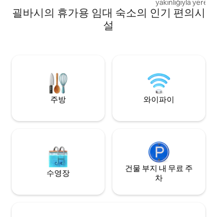
yakınlığıyla yerel h
eviniz!
괼바시의 휴가용 임대 숙소의 인기 편의시
ve turistler için o
caziptir. Daireleri
설
kablosuz internet b
güvenlik, buzdolab
optimal mutfak gere
Tesisimiz hem kısa
süreli konaklamal
uygundur.
주방
와이파이
건물 부지 내 무료 주
수영장
차