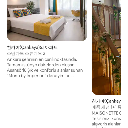
찬카야(Çankaya)의 아파트
스탠다드 스튜디오 2
Ankara şehrinin en canlı noktasında.
Tamamı stüdyo dairelerden oluşan
Asansörlü Şık ve konforlu alanlar sunan
“Mono by İmperion” deneyimine
hoşgeldiniz… Türkiye Büyük Millet
Meclisi, Ankara Sanayii Odası, TÜBİTAK,
Bankacılık Düzenleme Denetleme
Kurumu ve çok sayıda devlet kurumuna;
찬카야(Çankaya)
Liv, Bayındır, Madalyon, Lokman Hekim,
메종 개념 1+1 듀플렉
Güven, Özel Çankaya, Dünya Göz ve
MAISONETTE CON
Kudretli Göz hastanelerine; USA,
Tesisimiz; konsolos
Almanya, İtalya vb pek çok konsolosluğa;
alışveriş alanların
yürüme mesafesinde Şehirdeki yeni