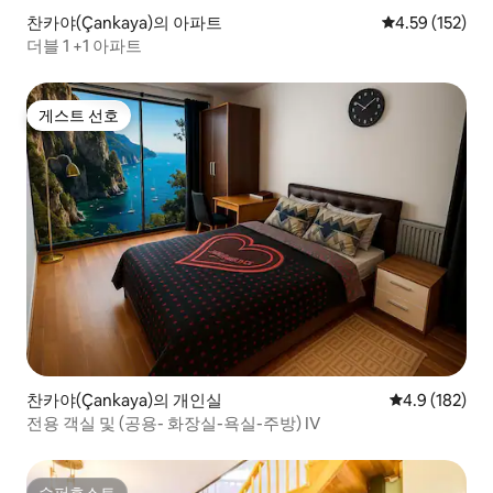
찬카야(Çankaya)의 아파트
평점 4.59점(5
4.59 (152)
더블 1 +1 아파트
게스트 선호
게스트 선호
찬카야(Çankaya)의 개인실
평점 4.9점(5점
4.9 (182)
전용 객실 및 (공용- 화장실-욕실-주방) IV
슈퍼호스트