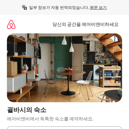
콘
일부 정보가 자동 번역되었습니다. 
원문 보기
텐
츠
로
당신의 공간을 에어비앤비하세요
바
로
가
기
괼바시의 숙소
에어비앤비에서 독특한 숙소를 예약하세요.