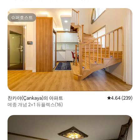
슈퍼호스트
슈퍼호스트
찬카야(Çankaya)의 아파트
평점 4.64점(5점
4.64 (239)
메종 개념 2+1 듀플렉스(16)