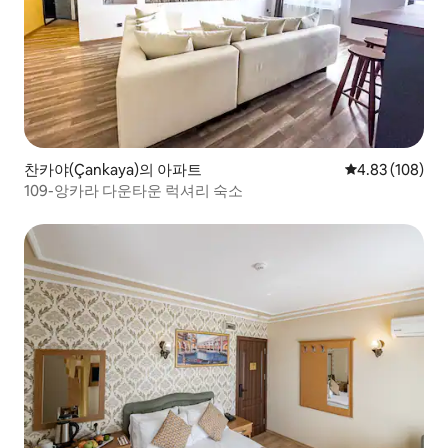
찬카야(Çankaya)의 아파트
평점 4.83점(5점
4.83 (108)
109-앙카라 다운타운 럭셔리 숙소