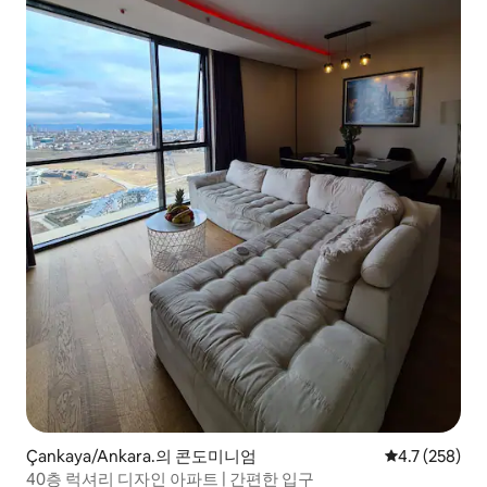
Çankaya/Ankara.의 콘도미니엄
평점 4.7점(5점
4.7 (258)
40층 럭셔리 디자인 아파트 | 간편한 입구