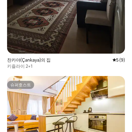
찬카야(Çankaya)의 집
평점 5점(
5 (9)
키즐라이 2+1
슈퍼호스트
슈퍼호스트