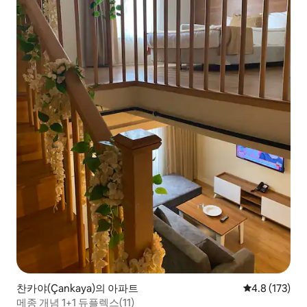
찬카야(Çankaya)의 아파트
평점 4.8점(5점
4.8 (173)
메종 개념 1+1 듀플렉스(11)