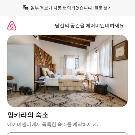
콘
일부 정보가 자동 번역되었습니다. 
원문 보기
텐
츠
로
당신의 공간을 에어비앤비하세요
바
로
가
기
앙카라의 숙소
에어비앤비에서 독특한 숙소를 예약하세요.