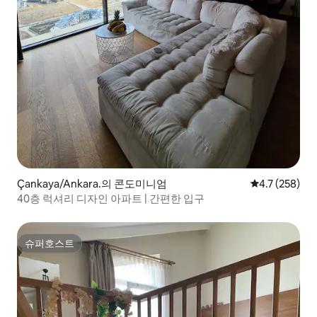
Çankaya/Ankara.의 콘도미니엄
평점 4.7점(5점
4.7 (258)
40층 럭셔리 디자인 아파트 | 간편한 입구
슈퍼호스트
슈퍼호스트