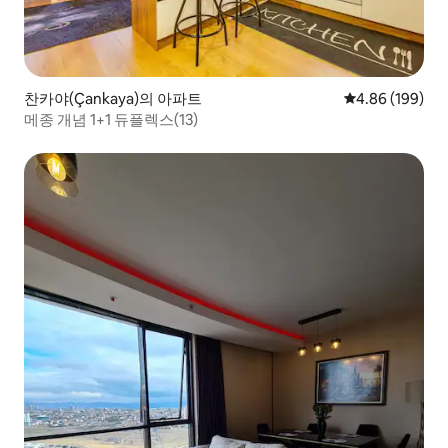
찬카야(Çankaya)의 아파트
평점 4.86점(5점
4.86 (199)
메종 개념 1+1 듀플렉스(13)