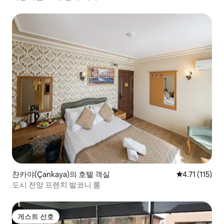
찬카야(Çankaya)의 호텔 객실
평점 4.71점(5
4.71 (115)
도시 전망 프렌치 발코니 룸
게스트 선호
게스트 선호