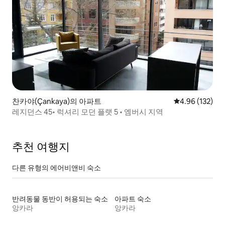
찬카야(Çankaya)의 아파트
평점 4.96점(5점
4.96 (132)
레지던스 45• 럭셔리 모던 플랫 5 • 엠버시 지역
추천 여행지
다른 유형의 에어비앤비 숙소
반려동물 동반이 허용되는 숙소
아파트 숙소
앙카라
앙카라