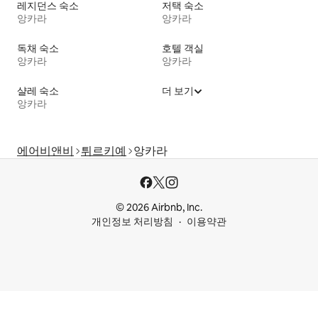
레지던스 숙소
저택 숙소
앙카라
앙카라
독채 숙소
호텔 객실
앙카라
앙카라
샬레 숙소
더 보기
앙카라
에어비앤비
튀르키예
앙카라
© 2026 Airbnb, Inc.
개인정보 처리방침
이용약관