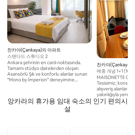
찬카야(Çankaya)의 아파트
스탠다드 스튜디오 2
Ankara şehrinin en canlı noktasında.
찬카야(Çankaya)
Tamamı stüdyo dairelerden oluşan
메종 개념 1+1 (10)
Asansörlü Şık ve konforlu alanlar sunan
MAISONETTE CON
“Mono by İmperion” deneyimine
Tesisimiz; konsolos
hoşgeldiniz… Türkiye Büyük Millet
alışveriş alanların
Meclisi, Ankara Sanayii Odası, TÜBİTAK,
yakınlığıyla yerel h
Bankacılık Düzenleme Denetleme
앙카라의 휴가용 임대 숙소의 인기 편의시
ve turistler için o
Kurumu ve çok sayıda devlet kurumuna;
caziptir. Daireleri
설
Liv, Bayındır, Madalyon, Lokman Hekim,
kablosuz internet b
Güven, Özel Çankaya, Dünya Göz ve
güvenlik, buzdolab
Kudretli Göz hastanelerine; USA,
optimal mutfak gere
Almanya, İtalya vb pek çok konsolosluğa;
Tesisimiz hem kısa
yürüme mesafesinde Şehirdeki yeni
süreli konaklamal