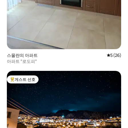
스몰랸의 아파트
평점 5점(5
5 (26)
아파트 "로도피"
게스트 선호
상위 게스트 선호