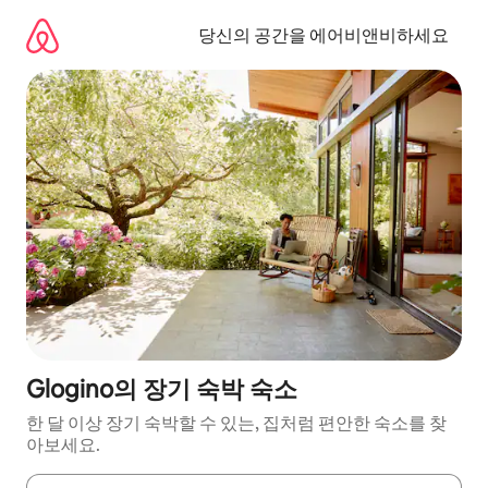
콘
텐
당신의 공간을 에어비앤비하세요
츠
로
바
로
가
기
Glogino의 장기 숙박 숙소
한 달 이상 장기 숙박할 수 있는, 집처럼 편안한 숙소를 찾
아보세요.