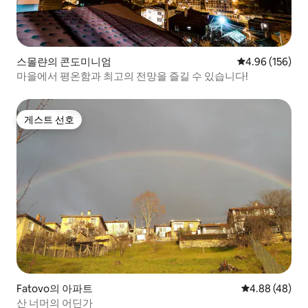
스몰랸의 콘도미니엄
평점 4.96점(5점
4.96 (156)
마을에서 평온함과 최고의 전망을 즐길 수 있습니다!
게스트 선호
게스트 선호
Fatovo의 아파트
평점 4.88점(5
4.88 (48)
산 너머의 어딘가