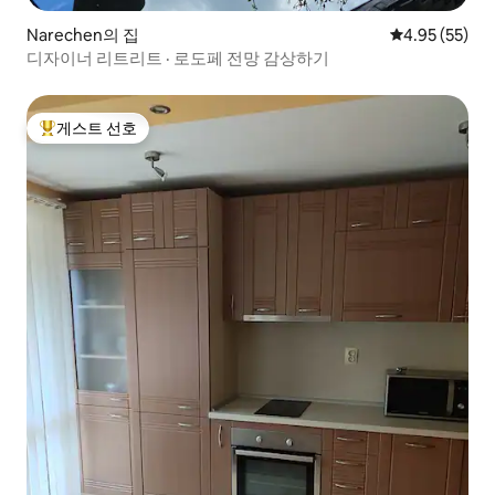
Narechen의 집
평점 4.95점(5
4.95 (55)
디자이너 리트리트 · 로도페 전망 감상하기
게스트 선호
상위 게스트 선호