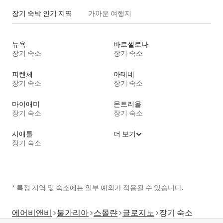
장기 숙박 인기 지역
가까운 여행지
뉴욕
바르셀로나
장기 숙소
장기 숙소
피렌체
아테네
장기 숙소
장기 숙소
마이애미
몬트리올
장기 숙소
장기 숙소
시애틀
더 보기
장기 숙소
* 특정 지역 및 숙소에는 일부 예외가 적용될 수 있습니다.
에어비앤비
불가리아
스몰랸
글로지노
장기 숙소