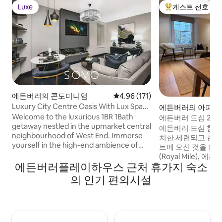
Luxe
게스트 선호
Luxe
상위 게스트 선호
에든버러의 콘도미니엄
평점 4.96점(5점 만점), 후기 171
4.96 (171)
Luxury City Centre Oasis With Lux Spa
에든버러의 아파트
Bath
Welcome to the luxurious 1BR 1Bath
에든버러 도심 2베
getaway nestled in the upmarket central
에든버러 도심 한
neighbourhood of West End. Immerse
치한 세련되고 현대
yourself in the high-end ambience of
트에 오신 것을 환영합니다
our brand-new city oasis and enjoy the
(Royal Mile), 에든
opulent settings while being just a few
에든버러플레이하우스 근처 휴가지 숙소
Castle), 멋진 
mins away from famous historic
(Princes Street
의 인기 편의시설
landmarks, Edinburgh Castle, Royal Mile,
관광지에서 몇 걸음 거
Princes street, and exciting attractions.
파트는 넉넉한 수납
✔ Comfortable King Bedroom ✔ Open
침실 2개, 아늑한 
Design Living ✔ Fully Equipped Kitchen
비된 주방을 갖추고 있습니
✔ Luxury Spa Bathroom ✔ Front Patio ✔