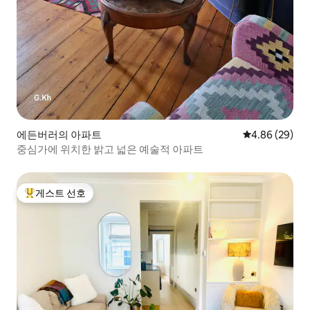
에든버러의 아파트
평점 4.86점(5
4.86 (29)
중심가에 위치한 밝고 넓은 예술적 아파트
게스트 선호
상위 게스트 선호