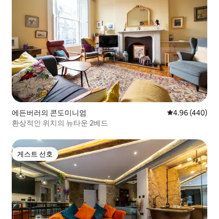
에든버러의 콘도미니엄
평점 4.96점(5점
4.96 (440)
환상적인 위치의 뉴타운 2베드
게스트 선호
게스트 선호