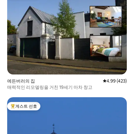
에든버러의 집
평점 4.99점(5점
4.99 (423)
매력적인 리모델링을 거친 19세기 마차 창고
게스트 선호
상위 게스트 선호