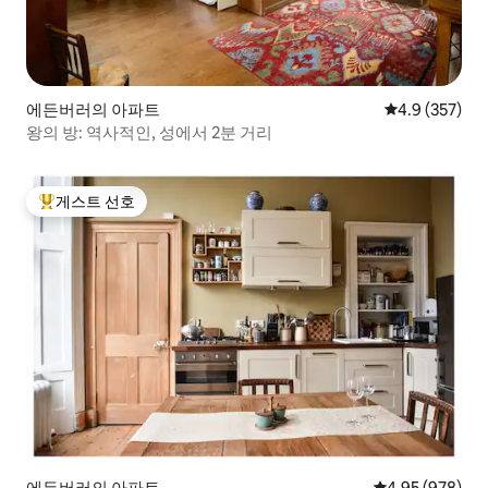
에든버러의 아파트
평점 4.9점(5점
4.9 (357)
왕의 방: 역사적인, 성에서 2분 거리
게스트 선호
상위 게스트 선호
에든버러의 아파트
평점 4.95점(5점
4.95 (978)