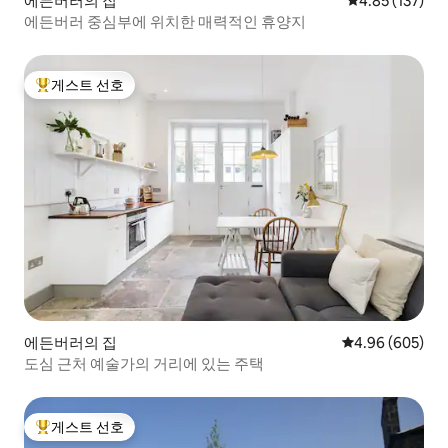
에든버러의 집
평점 4.85점(5
4.85 (137)
에든버러 중심부에 위치한 매력적인 휴양지
게스트 선호
상위 게스트 선호
에든버러의 집
평점 4.96점(5점
4.96 (605)
도심 근처 예술가의 거리에 있는 주택
게스트 선호
상위 게스트 선호