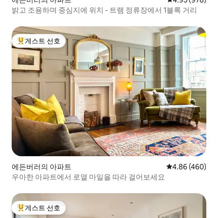
밝고 조용하며 중심지에 위치 - 트램 정류장에서 1블록 거리
게스트 선호
상위 게스트 선호
에든버러의 아파트
평점 4.86점(5점
4.86 (460)
우아한 아파트에서 로열 마일을 따라 걸어보세요
게스트 선호
상위 게스트 선호