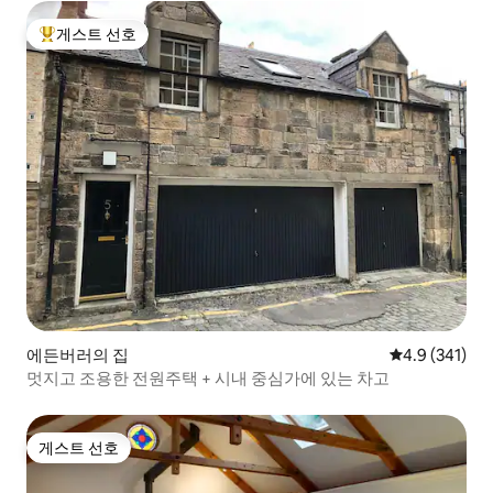
게스트 선호
상위 게스트 선호
에든버러의 집
평점 4.9점(5점
4.9 (341)
멋지고 조용한 전원주택 + 시내 중심가에 있는 차고
게스트 선호
게스트 선호