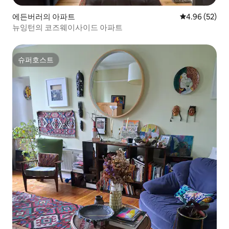
에든버러의 아파트
평점 4.96점(5
4.96 (52)
뉴잉턴의 코즈웨이사이드 아파트
슈퍼호스트
슈퍼호스트