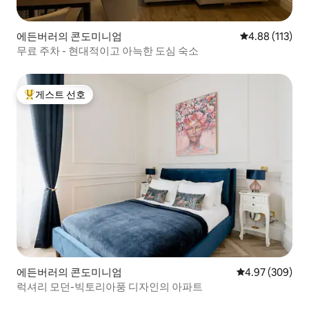
에든버러의 콘도미니엄
평점 4.88점(5
4.88 (113)
무료 주차 - 현대적이고 아늑한 도심 숙소
게스트 선호
상위 게스트 선호
에든버러의 콘도미니엄
평점 4.97점(5점
4.97 (309)
럭셔리 모던-빅토리아풍 디자인의 아파트