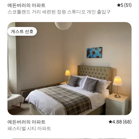
에든버러의 아파트
평점 5점(5
5 (51)
스코틀랜드 거리 세련된 정원 스튜디오 개인 출입구
게스트 선호
게스트 선호
에든버러의 아파트
평점 4.88점(5
4.88 (68)
페스티벌 시티 아파트