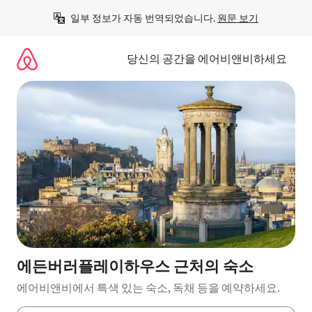
콘
일부 정보가 자동 번역되었습니다. 
원문 보기
텐
츠
로
당신의 공간을 에어비앤비하세요
바
로
가
기
에든버러플레이하우스 근처의 숙소
에어비앤비에서 특색 있는 숙소, 독채 등을 예약하세요.