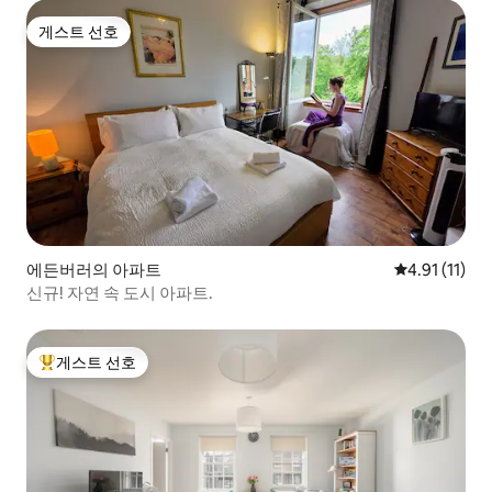
게스트 선호
게스트 선호
에든버러의 아파트
평점 4.91점(
4.91 (11)
신규! 자연 속 도시 아파트.
게스트 선호
상위 게스트 선호