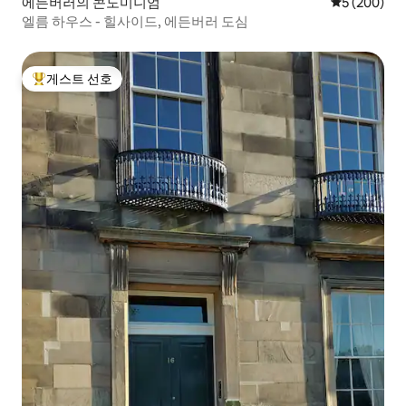
에든버러의 콘도미니엄
평점 5점(5점
5 (200)
엘름 하우스 - 힐사이드, 에든버러 도심
게스트 선호
상위 게스트 선호