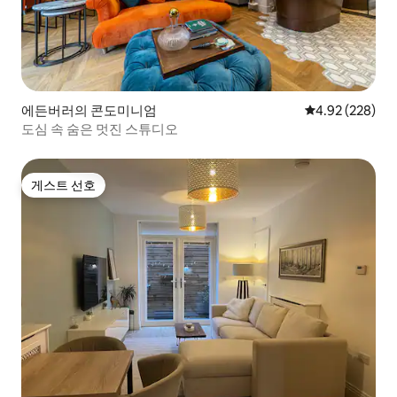
에든버러의 콘도미니엄
평점 4.92점(5점
4.92 (228)
도심 속 숨은 멋진 스튜디오
게스트 선호
게스트 선호