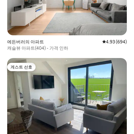
에든버러의 아파트
평점 4.93점(5점
4.93 (694)
캐슬뷰 아파트(404) - 가격 인하
게스트 선호
게스트 선호