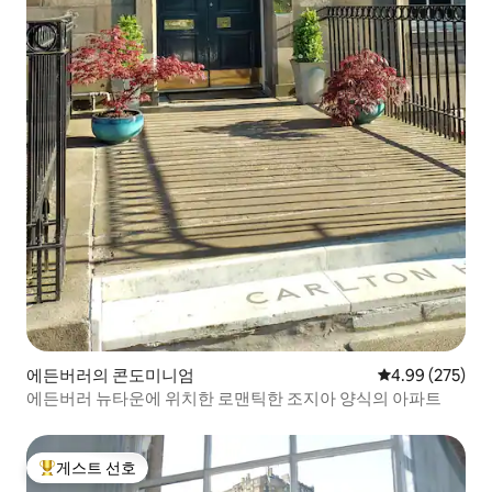
에든버러의 콘도미니엄
평점 4.99점(5점
4.99 (275)
에든버러 뉴타운에 위치한 로맨틱한 조지아 양식의 아파트
게스트 선호
상위 게스트 선호