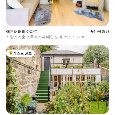
에든버러의 아파트
평점 4.94점(5
4.94 (97)
사랑스러운 스톡브리지 메인 도어 1베드 아파트
게스트 선호
상위 게스트 선호