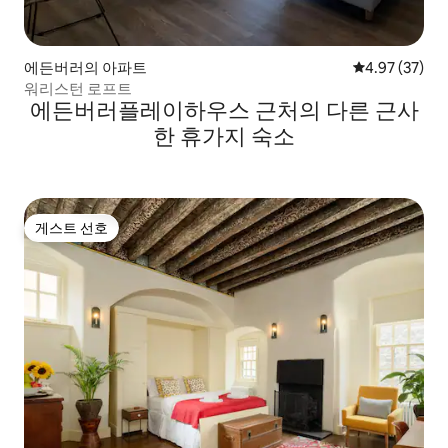
에든버러의 아파트
평점 4.97점(5
4.97 (37)
워리스턴 로프트
에든버러플레이하우스 근처의 다른 근사
한 휴가지 숙소
게스트 선호
게스트 선호