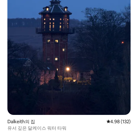
Dalkeith의 집
평점 4.98점(5점
4.98 (132)
유서 깊은 달케이스 워터 타워