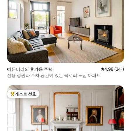
에든버러의 휴가용 주택
평점 4.98점(5점
4.98 (241)
전용 정원과 주차 공간이 있는 럭셔리 도심 아파트
게스트 선호
상위 게스트 선호