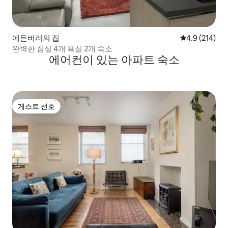
에든버러의 집
평점 4.9점(5점
4.9 (214)
완벽한 침실 4개 욕실 2개 숙소
에어컨이 있는 아파트 숙소
게스트 선호
게스트 선호