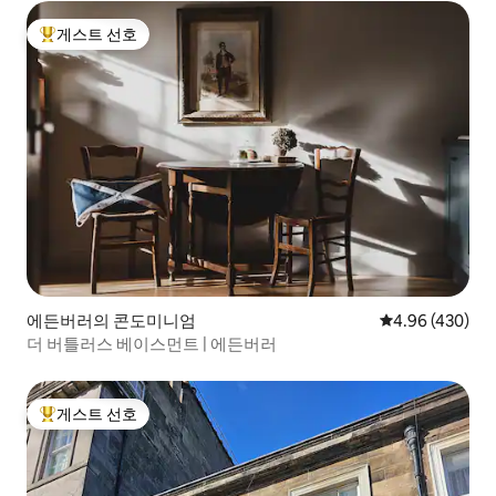
게스트 선호
상위 게스트 선호
에든버러의 콘도미니엄
평점 4.96점(5점
4.96 (430)
더 버틀러스 베이스먼트 | 에든버러
게스트 선호
상위 게스트 선호