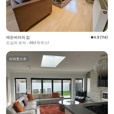
에든버러의 집
평점 4.9점(5
4.9 (114)
도심의 보석 - 4Bd 하우스!
슈퍼호스트
슈퍼호스트