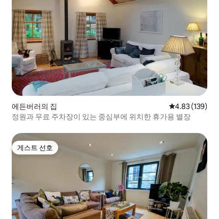
에든버러의 집
평점 4.83점(5점
4.83 (139)
정원과 무료 주차장이 있는 중심부에 위치한 휴가용 별장
게스트 선호
게스트 선호