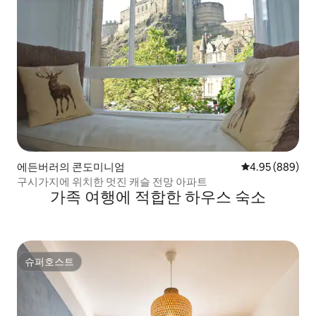
에든버러의 콘도미니엄
평점 4.95점(5점
4.95 (889)
구시가지에 위치한 멋진 캐슬 전망 아파트
가족 여행에 적합한 하우스 숙소
슈퍼호스트
슈퍼호스트