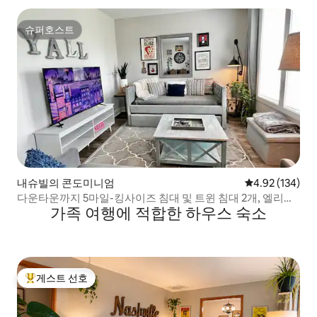
슈퍼호스트
슈퍼호스트
내슈빌의 콘도미니엄
평점 4.92점(5점
4.92 (134)
다운타운까지 5마일-킹사이즈 침대 및 트윈 침대 2개, 엘리베
가족 여행에 적합한 하우스 숙소
이터, 반려동물
게스트 선호
상위 게스트 선호