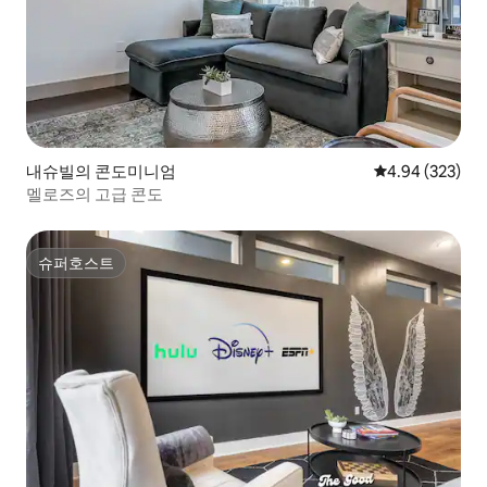
내슈빌의 콘도미니엄
평점 4.94점(5점
4.94 (323)
멜로즈의 고급 콘도
슈퍼호스트
슈퍼호스트