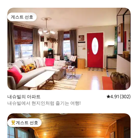
게스트 선호
게스트 선호
내슈빌의 아파트
평점 4.91점(5점
4.91 (302)
내슈빌에서 현지인처럼 즐기는 여행!
게스트 선호
상위 게스트 선호