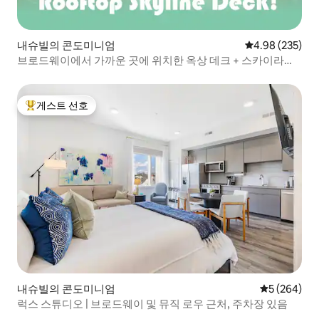
내슈빌의 콘도미니엄
평점 4.98점(5점
4.98 (235)
브로드웨이에서 가까운 곳에 위치한 옥상 데크 + 스카이라인
전망!
게스트 선호
상위 게스트 선호
내슈빌의 콘도미니엄
평점 5점(5점
5 (264)
럭스 스튜디오 | 브로드웨이 및 뮤직 로우 근처, 주차장 있음