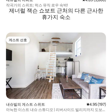
작곡가의 스위트: 럭스 뮤직 로우 숙박!
제너럴 잭슨 쇼보트 근처의 다른 근사한
휴가지 숙소
게스트 선호
게스트 선호
내슈빌의 게스트 스위트
평점 4.95점(5점
4.95 (197)
아늑한 이스트 내슈 스튜디오 | 리버사이드 빌리지까지 도보