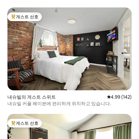
거리
게스트 선호
상위 게스트 선호
내슈빌의 게스트 스위트
평점 4.99점(5점
4.99 (142)
내슈빌 커플 헤이븐에 편리하게 위치하고 있습니다.
게스트 선호
상위 게스트 선호