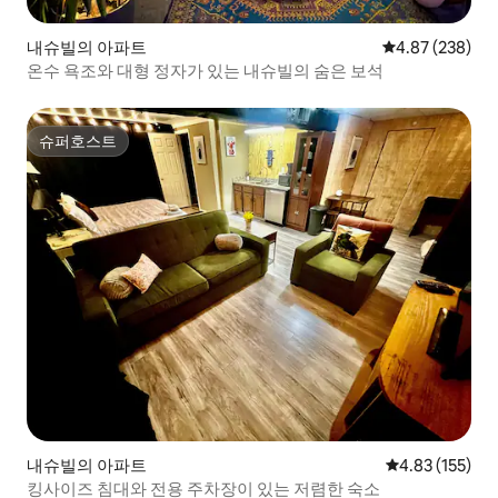
내슈빌의 아파트
평점 4.87점(5점
4.87 (238)
온수 욕조와 대형 정자가 있는 내슈빌의 숨은 보석
슈퍼호스트
슈퍼호스트
내슈빌의 아파트
평점 4.83점(5
4.83 (155)
킹사이즈 침대와 전용 주차장이 있는 저렴한 숙소