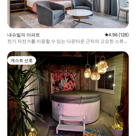
내슈빌의 아파트
평점 4.96점(5점
4.96 (128)
전기 자전거를 이용할 수 있는 다운타운 근처의 고요한 스튜디
오
게스트 선호
게스트 선호