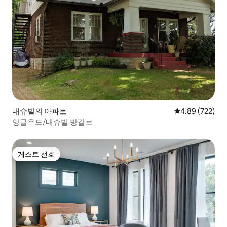
내슈빌의 아파트
평점 4.89점(5점
4.89 (722)
잉글우드/내슈빌 방갈로
게스트 선호
게스트 선호