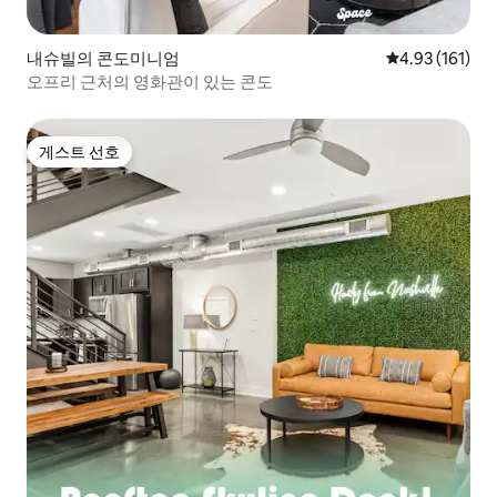
내슈빌의 콘도미니엄
평점 4.93점(5
4.93 (161)
오프리 근처의 영화관이 있는 콘도
게스트 선호
게스트 선호