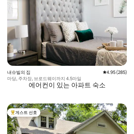
내슈빌의 집
평점 4.95점(5점
4.95 (285)
마당, 주차장, 브로드웨이까지 4.5마일
에어컨이 있는 아파트 숙소
게스트 선호
상위 게스트 선호