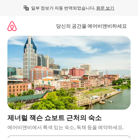
콘
일부 정보가 자동 번역되었습니다. 
원문 보기
텐
츠
로
당신의 공간을 에어비앤비하세요
바
로
가
기
제너럴 잭슨 쇼보트 근처의 숙소
에어비앤비에서 특색 있는 숙소, 독채 등을 예약하세요.