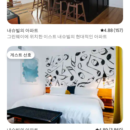
내슈빌의 아파트
평점 4.88점(5점
4.88 (157)
그린웨이에 위치한 이스트 내슈빌의 현대적인 아파트
게스트 선호
게스트 선호
내슈빌의 아파트
평점 4.89점(5점 
4.89 (3,860)