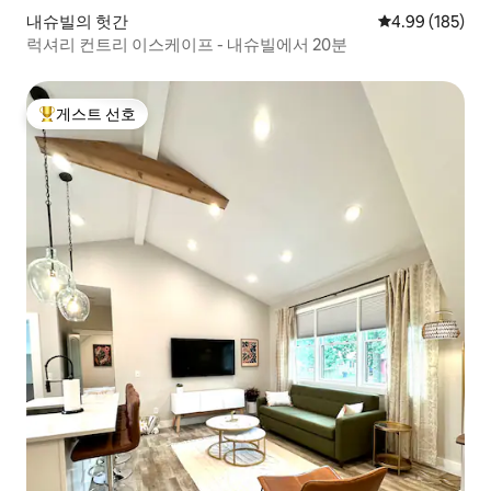
내슈빌의 헛간
평점 4.99점(5점
4.99 (185)
럭셔리 컨트리 이스케이프 - 내슈빌에서 20분
게스트 선호
상위 게스트 선호