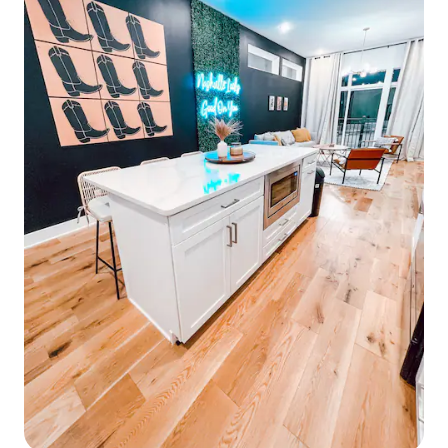
하세요. 저희는 숙소에 거주하지만 게스트
의 공간은 전용 주차 공간, 출입구, 현관이
있어 완전히 개인적인 공간입니다. 환영 인
사 후 저희를 보지 못하는 게스트가 많습니
다. 페이스북 페이지에서 '좋아요'를 눌러주
세요. 리트리트 앳 투 리버스, 내슈빌 에어비
앤비, 내슈빌의 일어나는 일과 저희가 좋아
하는 장소를 게시합니다. 트위터
(@retreatat2river) 및 인스타그램
(retreat_at_2_rivers_airbnb)에서 저희를
팔로우하실 수도 있습니다. 다음 링크에서
유튜브 동영상을 찾아보세요. 리트리트 앳
투 리버스, 내슈빌, 테네시 에어비앤비 게스
트 하우스 내슈빌 시내에서 가까운 거리에
있으며 세계적으로 유명한 그랜드 올 오프
리에서 가까운 곳에 위치한 이 동네에는 테
네시에서 가장 큰 쇼핑몰을 포함한 훌륭한
쇼핑몰, 레스토랑, 자전거 도로, 산책로 등
다양한 액티비티를 즐길 수 있습니다. 위치
때문에 리프트나 우버를 이용하거나 운전
하기가 매우 쉽습니다. 저희는 내슈빌 시내
를 오가는 교통량이 가장 적은 지역에 있습
니다. 내슈빌 메트로 허가번호: (전화번호
숨김) 합법적인 메트로 내슈빌 STRP 허가와