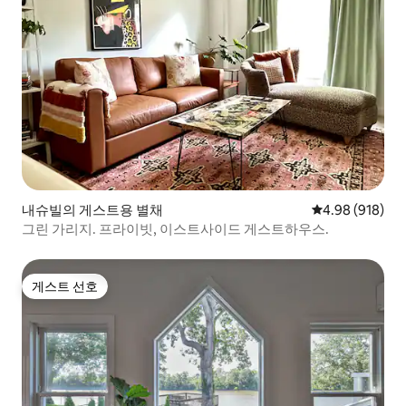
내슈빌의 게스트용 별채
평점 4.98점(5점
4.98 (918)
그린 가리지. 프라이빗, 이스트사이드 게스트하우스.
게스트 선호
게스트 선호