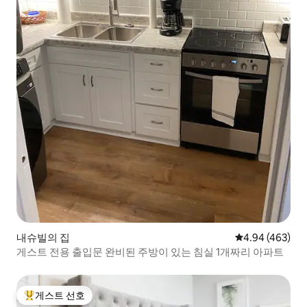
내슈빌의 집
평점 4.94점(5점
4.94 (463)
게스트 전용 출입문 완비된 주방이 있는 침실 1개짜리 아파트
게스트 선호
상위 게스트 선호