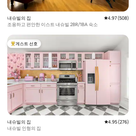
내슈빌의 집
평점 4.97점(5점
4.97 (508)
조용하고 편안한 이스트 내슈빌 2BR/1BA 숙소
게스트 선호
상위 게스트 선호
내슈빌의 집
평점 4.95점(5점
4.95 (276)
내슈빌 인형의 집