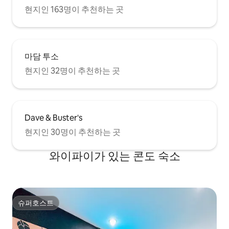
궁금한 점이 있으시면 이 멋진 마을에 대한
현지인 163명이 추천하는 곳
아이디어를 제공해 드리겠습니다. 저희를
보고 싶지 않으시면 아마 보지 않으실 것입
니다. 아직 제공하지 않았다면, 숙박 기간 동
안 레스토랑, 즐길 거리, 볼거리가 포함된 스
프레드시트를 요청하시면 사본을 보내드리
마담 투소
겠습니다. 또한, 리프트 라이드쉐어의 무료
현지인 32명이 추천하는 곳
크레딧 제공에 대한 전자 게스트 북을 확인
하세요. 내슈빌의 이 지역은 테네시에서 가
장 큰 쇼핑몰과 많은 레스토랑과 즐길 거리
를 제공합니다. 원하신다면 조용하고 편안
한 시간을 보내실 수도 있습니다. 조용히 해
Dave & Buster's
야 하는 시간은 오후 10시부터 오전 8시까
현지인 30명이 추천하는 곳
지입니다. 조용한 동네와 이웃을 존중해 주
시기 바랍니다. 공항에서 가까운 거리에 있
으며, 아침과 저녁에 내슈빌로 가는 기차역
와이파이가 있는 콘도 숙소
이 있습니다. 혼키 톤크와 시내 행사장까지
택시나 우버를 타면 금방 갈 수 있습니다. 내
슈빌은 미국에서 가장 높은 호텔 요금을 가
지고 있습니다. 저희는 절반 가격 이하이며,
리트리트 앳 투 리버스에서 훨씬 더 많은 것
슈퍼호스트
슈퍼호스트
을 얻을 수 있습니다! 여러분을 호스팅하고
싶습니다! 예약이 금방 찬답니다. 오늘 예약