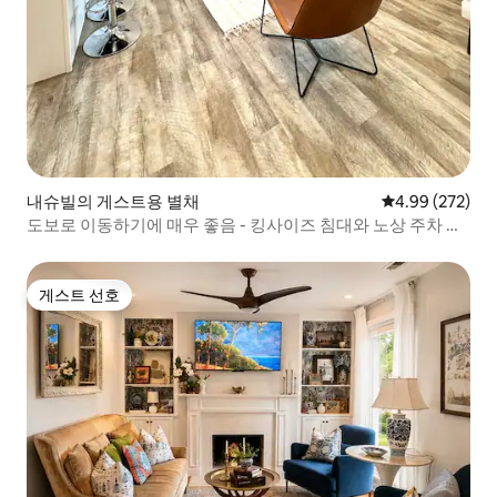
내슈빌의 게스트용 별채
평점 4.99점(5점
4.99 (272)
도보로 이동하기에 매우 좋음 - 킹사이즈 침대와 노상 주차 공
간!
게스트 선호
게스트 선호