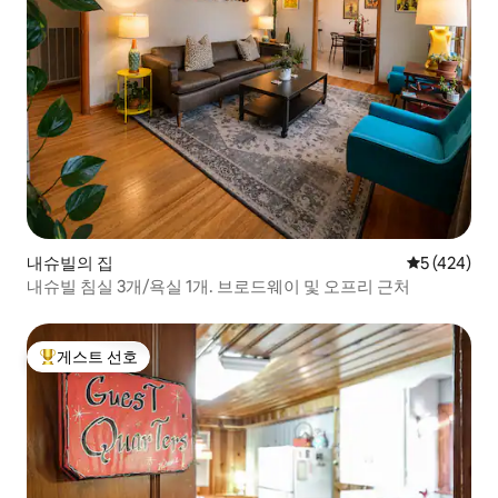
내슈빌의 집
평점 5점(5점
5 (424)
내슈빌 침실 3개/욕실 1개. 브로드웨이 및 오프리 근처
게스트 선호
상위 게스트 선호