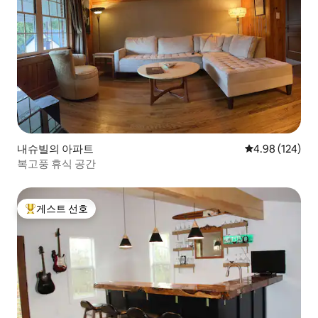
내슈빌의 아파트
평점 4.98점(5점
4.98 (124)
복고풍 휴식 공간
게스트 선호
상위 게스트 선호