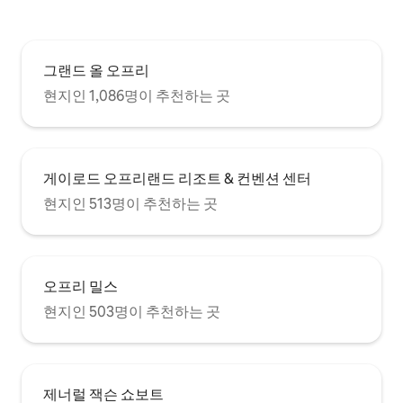
• 밝은 조명이 있는 큰 거울과 화장대 • 즐기
실 수 있는 고급 목욕 가운 • 부드러운 수건
이 많습니다. ***침실*** • 퀸사이즈 침대와
좌석 공간이 있는 넓은 객실 • 옷걸이가 있
그랜드 올 오프리
는 옷장 공간 많음 • 휴식을 취하거나 공유
할 수 있는 간이 침대 • 컴벌랜드강 계곡의
현지인 1,086명이 추천하는 곳
믿을 수 없는 전망 • 선택한 음악을 재생할
수 있는 JBL 블루투스 스피커 ***베란다와
뒷마당에서 스크린*** • 평화롭고 편안하며
멋진 풍경 • 화덕과 애디론닥 의자 제공 • 방
문할 수 있는 장미 및 허브 정원 • 관찰할 수
게이로드 오프리랜드 리조트 & 컨벤션 센터
있는 새와 벌새 먹이통 • 야생 동물과 자연
현지인 513명이 추천하는 곳
이 많습니다. 부지와 정원을 이용하여 모든
것에서 몇 마일 떨어져 있는 듯한 기분을 느
낄 수 있습니다. 그런데도 내슈빌 시내까지
차로 짧은 거리이며 그랜드 올 오프리가 코
앞에 있습니다. 간단한 아침 식사부터 미식
오프리 밀스
식사까지 모든 것을 만들 수 있도록 주방을
마련했습니다. 주방은 우리 가족에게 중요
현지인 503명이 추천하는 곳
합니다! 이곳에 머무르게 되어 매우 기쁩니
다. 뮤직 시티에서 즐거운 시간 보내시길 바
랍니다. 혹시 궁금하신 점이나 우려 사항이
있으면 저에게 편하게 알려주세요. 최선을
제너럴 잭슨 쇼보트
다해 도와드리겠습니다. 뮤직 시티에 대해