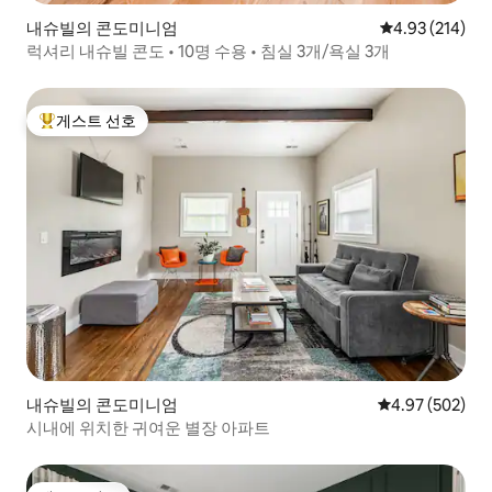
최신 사업자 등록증이 있습니다. 리트리트
내슈빌의 콘도미니엄
평점 4.93점(5점
4.93 (214)
앳 투 리버스는 통계적으로 내슈빌에서 가
장 안전한 지역에 있습니다!
럭셔리 내슈빌 콘도 • 10명 수용 • 침실 3개/욕실 3개
게스트 선호
상위 게스트 선호
내슈빌의 콘도미니엄
평점 4.97점(5점
4.97 (502)
시내에 위치한 귀여운 별장 아파트