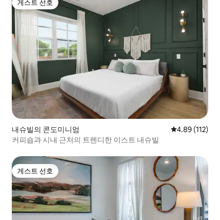
게스트 선호
게스트 선호
내슈빌의 콘도미니엄
평점 4.89점(5
4.89 (112)
커피숍과 시내 근처의 트렌디한 이스트 내슈빌
게스트 선호
게스트 선호