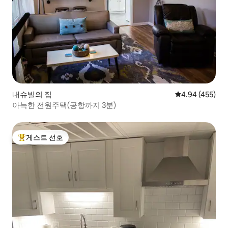
내슈빌의 집
평점 4.94점(5점
4.94 (455)
아늑한 전원주택(공항까지 3분)
게스트 선호
상위 게스트 선호