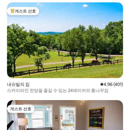
게스트 선호
상위 게스트 선호
내슈빌의 집
평점 4.96점(5점
4.96 (401)
스카이라인 전망을 즐길 수 있는 24에이커의 통나무집
게스트 선호
게스트 선호