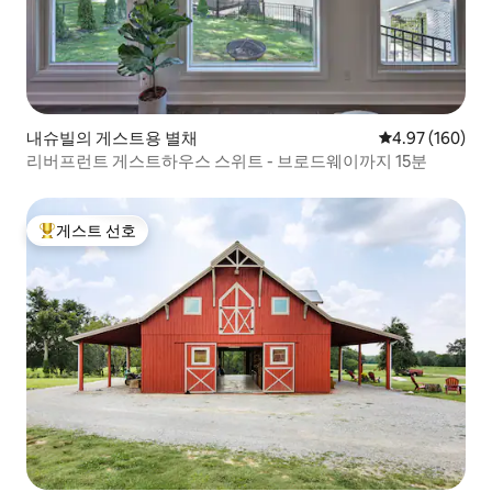
내슈빌의 게스트용 별채
평점 4.97점(5점
4.97 (160)
리버프런트 게스트하우스 스위트 - 브로드웨이까지 15분
게스트 선호
상위 게스트 선호