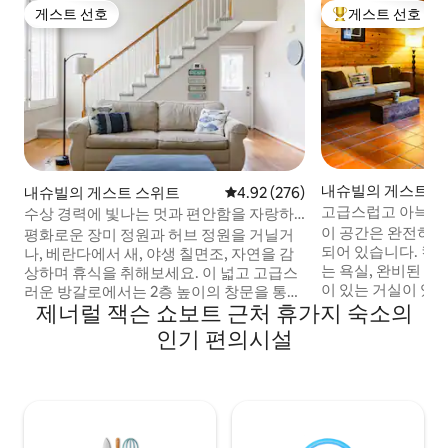
게스트 선호
게스트 선호
게스트 선호
상위 게스트 선호
내슈빌의 게스트용
내슈빌의 게스트 스위트
평점 4.92점(5점 만점), 후기 276
4.92 (276)
고급스럽고 아늑한
수상 경력에 빛나는 멋과 편안함을 자랑하
는 멋진 샬레 휴양지
이 공간은 완전히 
평화로운 장미 정원과 허브 정원을 거닐거
되어 있습니다. 킹
나, 베란다에서 새, 야생 칠면조, 자연을 감
는 욕실, 완비된 주
상하며 휴식을 취해보세요. 이 넓고 고급스
이 있는 거실이 있
러운 방갈로에서는 2층 높이의 창문을 통해
제너럴 잭슨 쇼보트 근처 휴가지 숙소의
보가 있는 아치형 
컴벌랜드강 계곡의 전망을 감상할 수 있습
낌을 줍니다. 바닥
니다. 고급 주방에서 식사를 즐기고 자쿠지
인기 편의시설
로 마감되었으며, 
욕조에 몸을 담그고 휴식을 취해보세요. 불
니다. 프렌치 도어
앞에서 아늑하게 쉬고 따뜻한 침대에 몸을
장과 연결된 전용 
맡기고 내일 다시 시작할 준비를 하세요! 저
서 깊은 잉글우드/
희는 여러분의 안전을 위해 보험에 가입하
고 있습니다. 이 조
고 허가를 받았습니다. 허가: 2016년 이후
로 덮여 있으며 컴
050607 아름답게 장식된 거실에서 휴식을