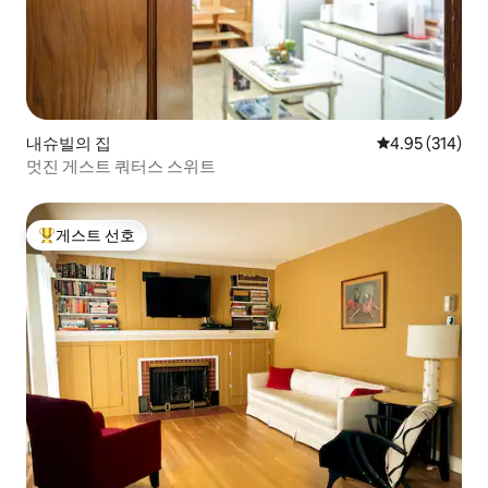
내슈빌의 집
평점 4.95점(5점
4.95 (314)
멋진 게스트 쿼터스 스위트
게스트 선호
상위 게스트 선호