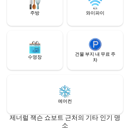
록 거리에 있습니다
취하고 높이 솟은 2층 창문을 통해 전망을
져 있는 듯한 느낌
감상하면서 고급스러운 느낌을 받으실 수
주방
와이파이
밀스톨스 앤 다운타
있습니다. 기억에 남는 여행을 위해 최선을
리에 있습니다. 힙한
다하고 있습니다! ***Retreat는 개인 방갈
대중교통이 불과 몇
로와 같습니다. *** • 아늑하고 밝고 쾌적하
**저희는 어린이와
며 아름답게 가구가 배치되어 있습니다. •
만, 저희 숙소는 
키패드 출입 잠금 장치로 24시간 체크인 •
니다. 12세 미만 
밝은 조명이 있는 노상 주차장이 많이 있습
려동물 동반 불가 
니다. • 전용 출입구와 전망을 갖춘 프라이
끼쳐 죄송합니다.
버시 보장 • 무료 와이파이 ***거실 공간*** •
건물 부지 내 무료 주
수영장
전망을 감상할 수 있는 2층 창문 • 넓은 500
차
평방피트 공간 • 사운드 바 및 넷플릭스가
있는 55인치 스마트 TV • 부드러운 담요가
넉넉한 매우 편안한 의자와 소파 • 오리지널
나무 바닥 • 작동하는 가스 벽난로 ***주방
*** • 가전제품이 완비된 잘 꾸며진 주방 •
200평방피트, 오븐, 전자레인지, 식기세척
기 • 아름다운 젠에어 레인지 • 다양한 옵션
에어컨
을 갖춘 큐리그, 8잔 붓기 커피 메이커, 프렌
치 프레스 • 8인용 식탁 및 고급 서비스 ***
욕실*** • 준비할 수 있는 넉넉한 공간을 갖
제너럴 잭슨 쇼보트 근처의 기타 인기 명
춘 욕실 1.5개 •자쿠지 욕조 및 레인 샤워기 •
소
허니 샴푸, 허니서클 컨디셔너, 오트밀 비누