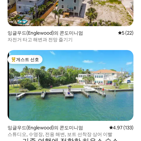
잉글우드(Englewood)의 콘도미니엄
평점 5점(5
5 (22)
자전거 타고 해변과 전망 즐기기
게스트 선호
상위 게스트 선호
잉글우드(Englewood)의 콘도미니엄
평점 4.97점(5
4.97 (133)
스튜디오, 수영장, 전용 해변, 보트 선착장 상어 이빨