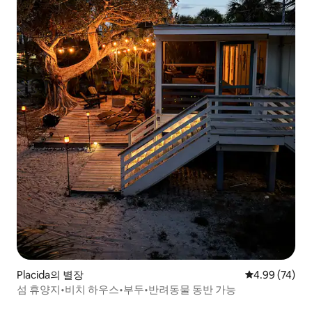
Placida의 별장
평점 4.99점(5
4.99 (74)
섬 휴양지•비치 하우스•부두•반려동물 동반 가능