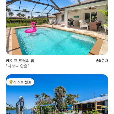
케이프 코랄의 집
평점 5점(5
5 (12)
"사보나 황혼"
게스트 선호
상위 게스트 선호