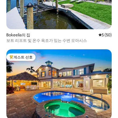
Bokeelia의 집
평점 5점(5
5 (50)
보트 리프트 및 온수 욕조가 있는 수변 오아시스
게스트 선호
상위 게스트 선호