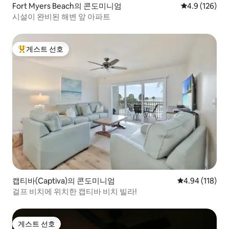
Fort Myers Beach의 콘도미니엄
평점 4.9점(5점
4.9 (126)
시설이 완비된 해변 앞 아파트
게스트 선호
상위 게스트 선호
캡티바(Captiva)의 콘도미니엄
평점 4.94점(5
4.94 (118)
걸프 비치에 위치한 캡티바 비치 빌라!
게스트 선호
게스트 선호