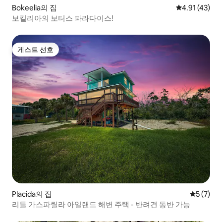
Bokeelia의 집
평점 4.91점(
4.91 (43)
보킬리아의 보터스 파라다이스!
게스트 선호
게스트 선호
Placida의 집
평점 5점(
5 (7)
리틀 가스파릴라 아일랜드 해변 주택 - 반려견 동반 가능