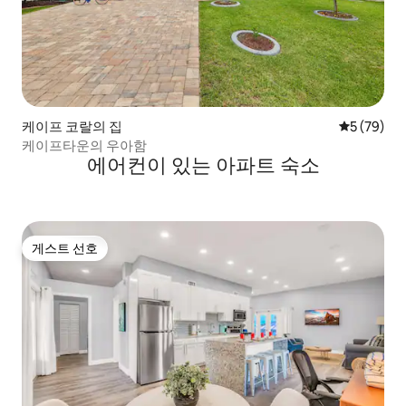
케이프 코랄의 집
평점 5점(5
5 (79)
케이프타운의 우아함
에어컨이 있는 아파트 숙소
게스트 선호
게스트 선호