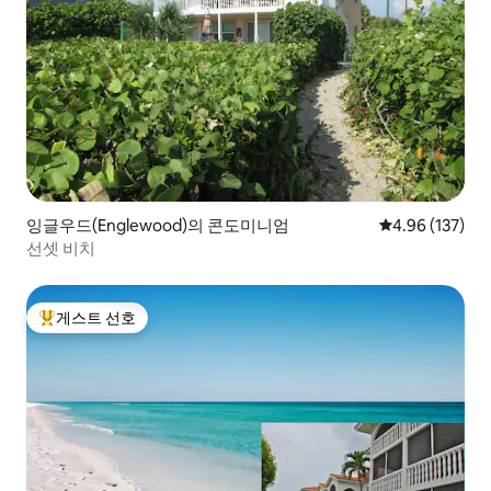
잉글우드(Englewood)의 콘도미니엄
평점 4.96점(5점
4.96 (137)
선셋 비치
게스트 선호
상위 게스트 선호