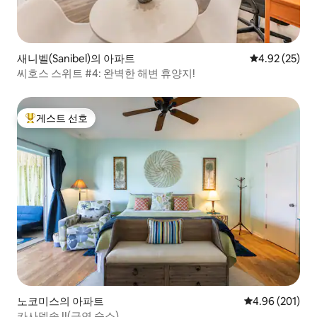
새니벨(Sanibel)의 아파트
평점 4.92점(5
4.92 (25)
씨호스 스위트 #4: 완벽한 해변 휴양지!
게스트 선호
상위 게스트 선호
노코미스의 아파트
평점 4.96점(5점
4.96 (201)
카사델솔 II(금연 숙소)