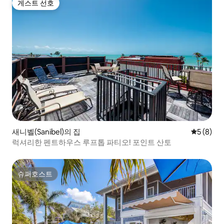
게스트 선호
게스트 선호
새니벨(Sanibel)의 집
평점 5점(
5 (8)
럭셔리한 펜트하우스 루프톱 파티오! 포인트 산토
슈퍼호스트
슈퍼호스트