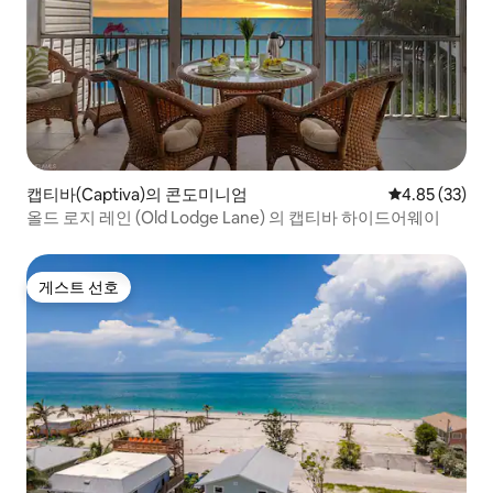
캡티바(Captiva)의 콘도미니엄
평점 4.85점(5
4.85 (33)
올드 로지 레인 (Old Lodge Lane) 의 캡티바 하이드어웨이
게스트 선호
게스트 선호