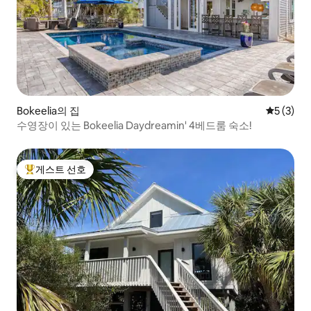
Bokeelia의 집
평점 5점(
5 (3)
수영장이 있는 Bokeelia Daydreamin' 4베드룸 숙소!
게스트 선호
상위 게스트 선호