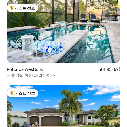
게스트 선호
상위 게스트 선호
Rotonda West의 집
평점 4.93점(5
4.93 (69)
로통다의 휴가 파라다이스
게스트 선호
상위 게스트 선호