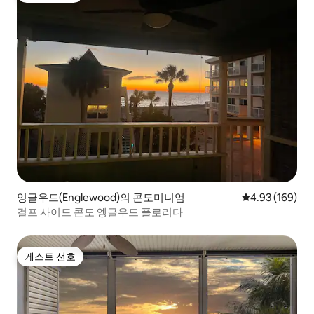
잉글우드(Englewood)의 콘도미니엄
평점 4.93점(5점
4.93 (169)
걸프 사이드 콘도 엥글우드 플로리다
게스트 선호
게스트 선호