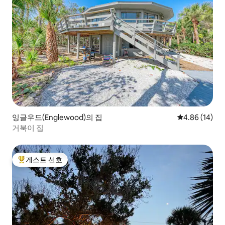
잉글우드(Englewood)의 집
평점 4.86점(5
4.86 (14)
거북이 집
게스트 선호
상위 게스트 선호