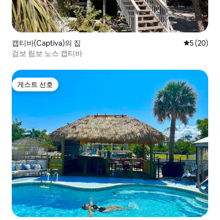
캡티바(Captiva)의 집
평점 5점(5
5 (20)
검보 림보 노스 캡티바
게스트 선호
게스트 선호