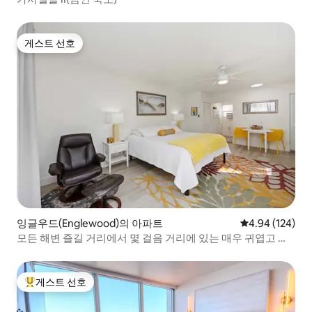
게스트 선호
게스트 선호
잉글우드(Englewood)의 아파트
평점 4.94점(5점
4.94 (124)
모든 해변 즐길 거리에서 몇 걸음 거리에 있는 매우 귀엽고 재
미있는 스튜디오
게스트 선호
상위 게스트 선호