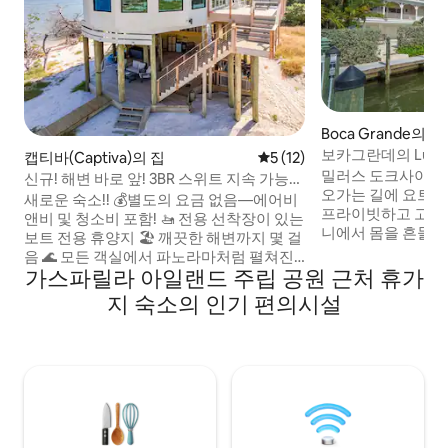
Boca Grande의 
보카그란데의 Luxury
캡티바(Captiva)의 집
평점 5점(5점 만점), 후기 12
5 (12)
워치
밀러스 도크사이드 (Mil
신규! 해변 바로 앞! 3BR 스위트 지속 가능한
오가는 길에 요트 
숙소+부두
새로운 숙소!! 💰별도의 요금 없음—에어비
프라이빗하고 고요
앤비 및 청소비 포함! 🚤 전용 선착장이 있는
니에서 몸을 흔들어보세요. 보
보트 전용 휴양지 🏖️ 깨끗한 해변까지 몇 걸
는 8명을 수용할 수
음 🌊 모든 객실에서 파노라마처럼 펼쳐진
3개를 갖추고 있습
가스파릴라 아일랜드 주립 공원 근처 휴가
바다 전망 🛏️ 전용 퀸사이즈 침대 3개 🍽️ 프
는 쇼핑과 외식을 즐
리미엄 주방 + 그릴 ☀️ 테슬라 태양광 + 🚀
지 숙소의 인기 편의시설
시내에서 도보로 
스타링크 와이파이 🛁 숨막히는 석양 전망
탈 수 있습니다. 
🛶 카약, SUP 및 전기 자전거 포함 🌿 보호
커뮤니티입니다. 도
구역으로 둘러싸여 있으며, 근처에 있는 집
역으로 현지 야자수
은 단 한 채입니다. 🐬 놀라운 야생 동물 관
물을 현지 관광지와
찰 ✨ 자연 애호가, 낚시 애호가 및 평온을 찾
는 사람에게 완벽한 곳