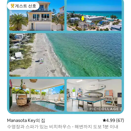
게스트 선호
상위 게스트 선호
Manasota Key의 집
평점 4.99점(5
4.99 (67)
수영장과 스파가 있는 비치하우스 - 해변까지 도보 1분 이내