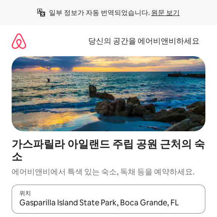
콘
일부 정보가 자동 번역되었습니다. 
원문 보기
텐
츠
로
당신의 공간을 에어비앤비하세요
바
로
가
기
가스파릴라 아일랜드 주립 공원 근처의 숙
소
에어비앤비에서 특색 있는 숙소, 독채 등을 예약하세요.
위치
결과가 나오면 위·아래 화살표 키를 사용하거나 터치 또는 스와이프