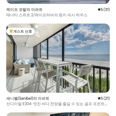
케이프 코랄의 아파트
평점 5점(5
5 (31)
매너티 스위트 2/케이프하버의 펑키 피시 하우스
게스트 선호
상위 게스트 선호
새니벨(Sanibel)의 아파트
평점 5점(5
5 (21)
선다이얼 E304: 멋진 바다 전망을 즐길 수 있는 걸프 프런트
3BR