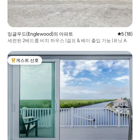
잉글우드(Englewood)의 아파트
평점 5점(5
5 (18)
세련된 2베드룸 비치 하우스 |걸프 & 베이 출입 가능 |유닛 A
게스트 선호
상위 게스트 선호