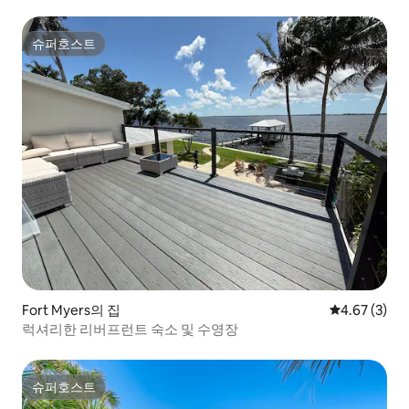
슈퍼호스트
슈퍼호스트
Fort Myers의 집
평점 4.67점(
4.67 (3)
럭셔리한 리버프런트 숙소 및 수영장
슈퍼호스트
슈퍼호스트