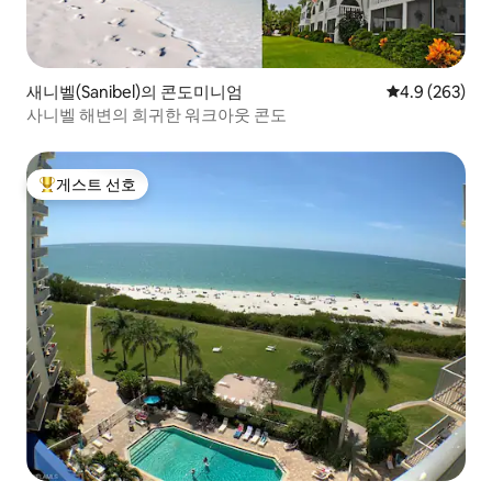
새니벨(Sanibel)의 콘도미니엄
평점 4.9점(5점
4.9 (263)
사니벨 해변의 희귀한 워크아웃 콘도
게스트 선호
상위 게스트 선호