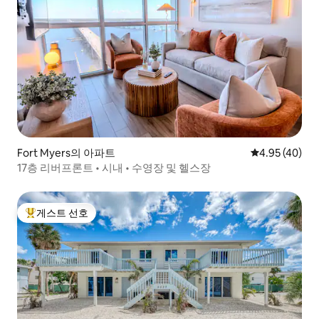
Fort Myers의 아파트
평점 4.95점(5
4.95 (40)
17층 리버프론트 • 시내 • 수영장 및 헬스장
게스트 선호
상위 게스트 선호