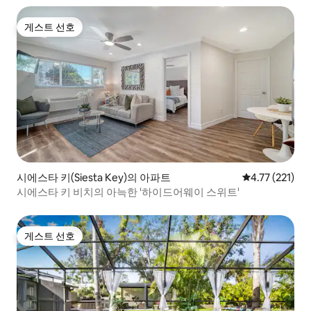
게스트 선호
게스트 선호
시에스타 키(Siesta Key)의 아파트
평점 4.77점(5
4.77 (221)
시에스타 키 비치의 아늑한 '하이드어웨이 스위트'
게스트 선호
게스트 선호