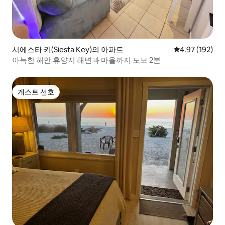
시에스타 키(Siesta Key)의 아파트
평점 4.97점(5점
4.97 (192)
아늑한 해안 휴양지 해변과 마을까지 도보 2분
게스트 선호
게스트 선호