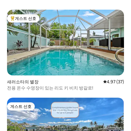
게스트 선호
상위 게스트 선호
새러소타의 별장
평점 4.97점(5
4.97 (37)
전용 온수 수영장이 있는 리도 키 비치 방갈로!
게스트 선호
게스트 선호