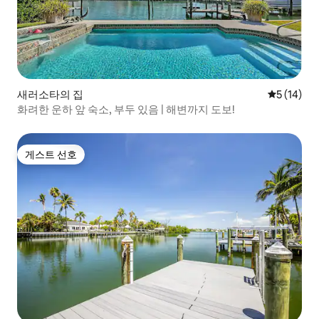
새러소타의 집
평점 5점(5
5 (14)
화려한 운하 앞 숙소, 부두 있음 | 해변까지 도보!
게스트 선호
게스트 선호