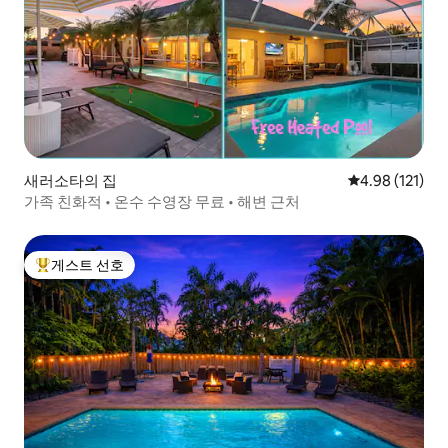
새러소타의 집
평점 4.98점(5
4.98 (121)
가족 친화적 • 온수 수영장 무료 • 해변 근처
게스트 선호
상위 게스트 선호