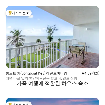
게스트 선호
상위 게스트 선호
롱보트 키(Longboat Key)의 콘도미니엄
평점 4.89점(5
4.89 (121)
해변 바로 앞의 휴양지 – 전용 발코니, 걸프 전망
가족 여행에 적합한 하우스 숙소
게스트 선호