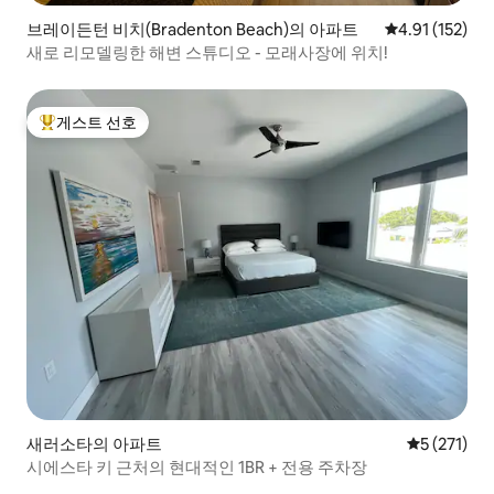
브레이든턴 비치(Bradenton Beach)의 아파트
평점 4.91점(5
4.91 (152)
새로 리모델링한 해변 스튜디오 - 모래사장에 위치!
게스트 선호
상위 게스트 선호
새러소타의 아파트
평점 5점(5점
5 (271)
시에스타 키 근처의 현대적인 1BR + 전용 주차장