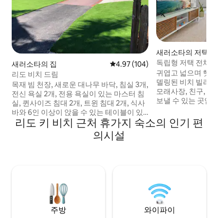
새러소타의 저택
독립형 저택 전체, 1
새러소타의 집
평점 4.97점(5점 만점), 후기 104
4.97 (104)
1블록
귀엽고 넓으며 햇살
리도 비치 드림
델링된 비치 빌라에
목재 빔 천장, 새로운 대나무 바닥, 침실 3개,
모래사장, 친구, 
전신 욕실 2개, 전용 욕실이 있는 마스터 침
보낼 수 있는 곳입니다. 이 빌라는 
실, 퀸사이즈 침대 2개, 트윈 침대 2개, 식사
로 유명한 리도 해변
바와 6인 이상이 앉을 수 있는 테이블이 있
으며, 성 아르망 서
리도 키 비치 근처 휴가지 숙소의 인기 편
는 개방형으로 쾌적한 주방, 새로운 가전제
품점과 사라소타 시
품, 세탁기/건조기, 패밀리 룸, 1년 내내 에
의시설
로 3마일 거리에 있습니다. 침실
어컨이 작동하는 거대한 라나이, 차고가 있
택은 최대 6명까지
는 밝고 햇살이 좋은 개조된 해변 숙소. 골
으며 전용 야외 파티
프, 항해, 산책 및 자전거 도로. 해변, 세인트
소 내 세탁기/건조
아르망 서클, 상점, 레스토랑까지 도보로 이
있습니다. 천
동할 수 있습니다. 베케이션 렌탈 허가번호
는 22-00005입니다.
주방
와이파이