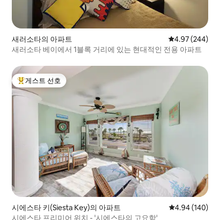
새러소타의 아파트
평점 4.97점(5점
4.97 (244)
새러소타 베이에서 1블록 거리에 있는 현대적인 전용 아파트
게스트 선호
상위 게스트 선호
시에스타 키(Siesta Key)의 아파트
평점 4.94점(5점
4.94 (140)
시에스타 프리미어 위치 - '시에스타의 고요함'