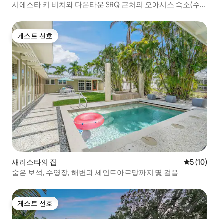
시에스타 키 비치와 다운타운 SRQ 근처의 오아시스 숙소(수영
장 포함)
게스트 선호
게스트 선호
새러소타의 집
평점 5점(5
5 (10)
숨은 보석, 수영장, 해변과 세인트아르망까지 몇 걸음
게스트 선호
게스트 선호