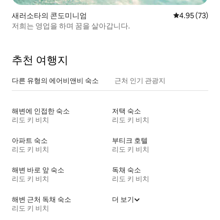
새러소타의 콘도미니엄
평점 4.95점(5
4.95 (73)
저희는 영업을 하며 꿈을 살아갑니다.
추천 여행지
다른 유형의 에어비앤비 숙소
근처 인기 관광지
해변에 인접한 숙소
저택 숙소
리도 키 비치
리도 키 비치
아파트 숙소
부티크 호텔
리도 키 비치
리도 키 비치
해변 바로 앞 숙소
독채 숙소
리도 키 비치
리도 키 비치
해변 근처 독채 숙소
더 보기
리도 키 비치