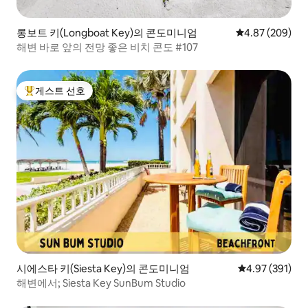
롱보트 키(Longboat Key)의 콘도미니엄
평점 4.87점(5점
4.87 (209)
해변 바로 앞의 전망 좋은 비치 콘도 #107
게스트 선호
상위 게스트 선호
시에스타 키(Siesta Key)의 콘도미니엄
평점 4.97점(5점
4.97 (391)
해변에서; Siesta Key SunBum Studio