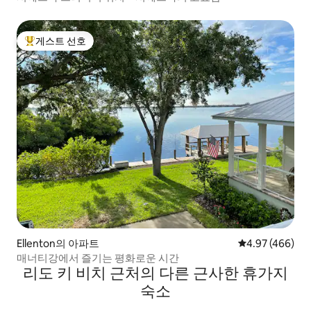
게스트 선호
상위 게스트 선호
Ellenton의 아파트
평점 4.97점(5점
4.97 (466)
매너티강에서 즐기는 평화로운 시간
리도 키 비치 근처의 다른 근사한 휴가지
숙소