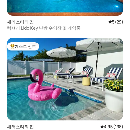
새러소타의 집
평점 5점(5
5 (29)
럭셔리 Lido Key 난방 수영장 및 게임룸
게스트 선호
상위 게스트 선호
새러소타의 집
평점 4.95점(5점
4.95 (138)