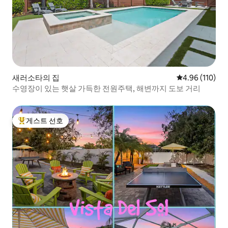
새러소타의 집
평점 4.96점(5
4.96 (110)
수영장이 있는 햇살 가득한 전원주택, 해변까지 도보 거리
게스트 선호
상위 게스트 선호