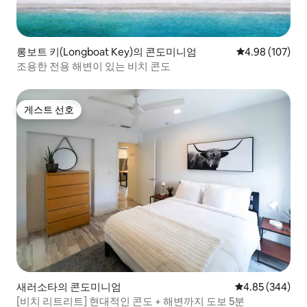
롱보트 키(Longboat Key)의 콘도미니엄
평점 4.98점(5점
4.98 (107)
조용한 전용 해변이 있는 비치 콘도
게스트 선호
게스트 선호
새러소타의 콘도미니엄
평점 4.85점(5점
4.85 (344)
[비치 리트리트] 현대적인 콘도 + 해변까지 도보 5분