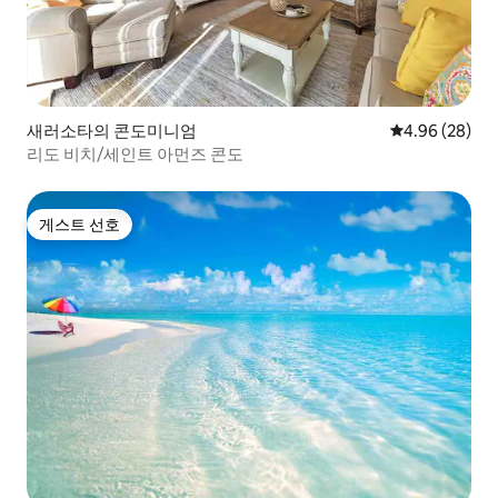
새러소타의 콘도미니엄
평점 4.96점(5
4.96 (28)
리도 비치/세인트 아먼즈 콘도
게스트 선호
게스트 선호