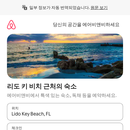
콘
일부 정보가 자동 번역되었습니다. 
원문 보기
텐
츠
로
당신의 공간을 에어비앤비하세요
바
로
가
기
리도 키 비치 근처의 숙소
에어비앤비에서 특색 있는 숙소, 독채 등을 예약하세요.
위치
결과가 나오면 위·아래 화살표 키를 사용하거나 터치 또는 스와이프
체크인