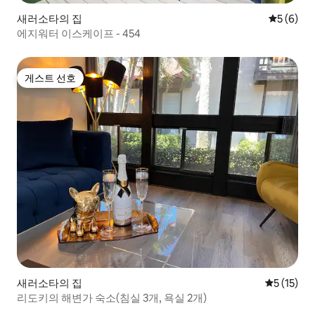
새러소타의 집
평점 5점(
5 (6)
에지워터 이스케이프 - 454
게스트 선호
게스트 선호
새러소타의 집
평점 5점(5
5 (15)
리도키의 해변가 숙소(침실 3개, 욕실 2개)