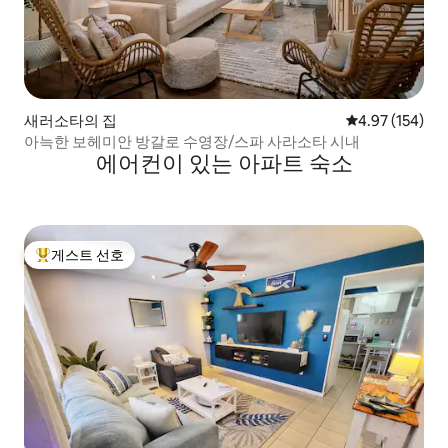
새러소타의 집
평점 4.97점(5점
4.97 (154)
아늑한 보헤미안 방갈로 수영장/스파 사라소타 시내
에어컨이 있는 아파트 숙소
게스트 선호
상위 게스트 선호