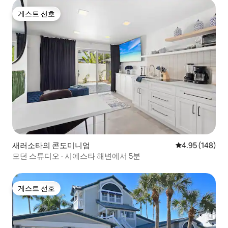
게스트 선호
게스트 선호
새러소타의 콘도미니엄
평점 4.95점(5점
4.95 (148)
모던 스튜디오 · 시에스타 해변에서 5분
게스트 선호
게스트 선호