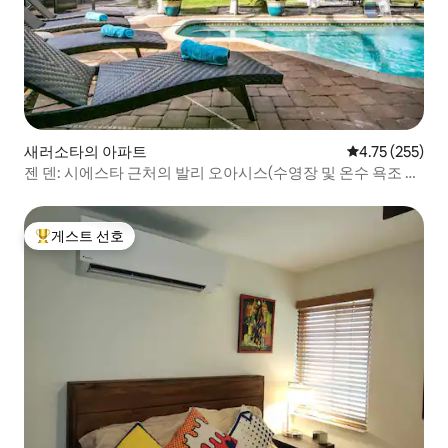
새러소타의 아파트
평점 4.75점(5
4.75 (255)
젠 덴: 시에스타 근처의 발리 오아시스(수영장 및 온수 욕조 포
함)
게스트 선호
상위 게스트 선호