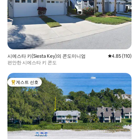
시에스타 키(Siesta Key)의 콘도미니엄
평점 4.85점(5
4.85 (110)
편안한 시에스타 키 콘도
게스트 선호
상위 게스트 선호