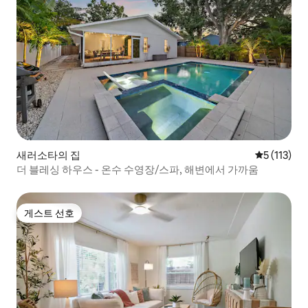
새러소타의 집
평점 5점(5점
5 (113)
더 블레싱 하우스 - 온수 수영장/스파, 해변에서 가까움
게스트 선호
게스트 선호