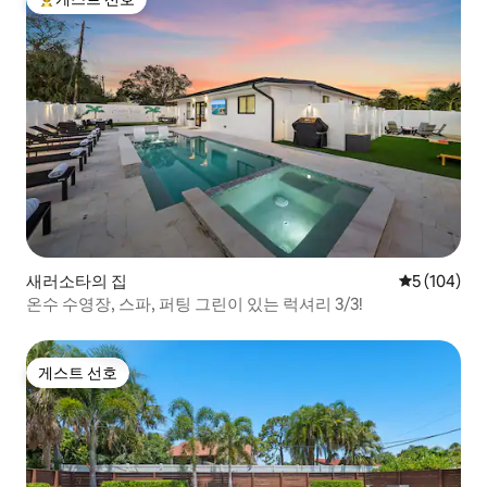
상위 게스트 선호
새러소타의 집
평점 5점(5점
5 (104)
온수 수영장, 스파, 퍼팅 그린이 있는 럭셔리 3/3!
게스트 선호
게스트 선호