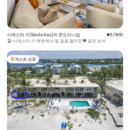
시에스타 키(Siesta Key)의 콘도미니엄
평점 5점(5점
5 (169)
🏖 시에스타 키 해변에서 몇 걸음 떨어진❤️ 숨은 보석
게스트 선호
상위 게스트 선호