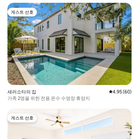
게스트 선호
게스트 선호
새러소타의 집
평점 4.95점(5
4.95 (60)
가족 2명을 위한 전용 온수 수영장 휴양지
게스트 선호
게스트 선호