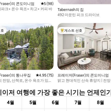
 후기 98개
raser)의 콘도미니엄
평점 5점(5점 만점), 후기 98개
5 (98)
파크+ 온수 욕조+ 차고+ 커피 바
Tabernash의 집
492 마운틴 피크 드라이브
선호
게스트 선호
선호
상위 게스트 선호
raser)의 통나무집
평점 4.95점(5점 만점), 후기 75개
4.95 (75)
프레이저(Fraser)의 콘도미니엄
 전망, 산책로, 온수 욕조가 있는
밝고 현대적인 산속 휴양지 | 전망 
 후기 29개
이저 여행에 가장 좋은 시기는 언제인
4월
5월
6월
7월
8월