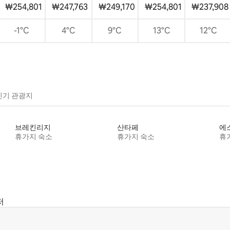
₩254,801
₩247,763
₩249,170
₩254,801
₩237,908
-1°C
4°C
9°C
13°C
12°C
인기 관광지
브레킨리지
산타페
에
휴가지 숙소
휴가지 숙소
휴
저