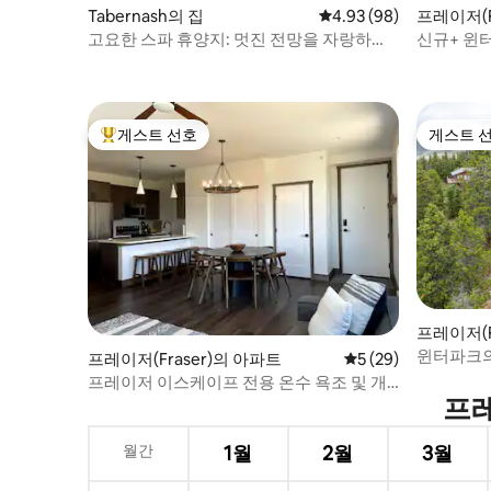
Tabernash의 집
평점 4.93점(5점 만점),
4.93 (98)
프레이저(F
고요한 스파 휴양지: 멋진 전망을 자랑하는
신규+ 윈터
현대적인 숙소
게스트 선호
게스트 
상위 게스트 선호
게스트 
프레이저(F
윈터파크의
프레이저(Fraser)의 아파트
평점 5점(5점 만점),
5 (29)
산장
프레이저 이스케이프 전용 온수 욕조 및 개
프레
인 차고
월간
1월
2월
3월