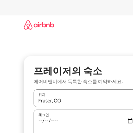
콘
텐
츠
로
바
로
가
기
프레이저의 숙소
에어비앤비에서 독특한 숙소를 예약하세요.
위치
결과가 나오면 위·아래 화살표 키를 사용하거나 터치
체크인