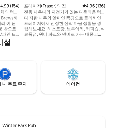
간이 있는
점 4.99점(5점 만점), 후기 154개
4.99 (154)
프레이저(Fraser)의 집
평점 4.96점(5점 만점), 
4.96 (136)
킹, 자전
근처의 럭스
전용 사우나와 자전거가 있는 다운타운 럭
니다. 1
셔리 홈
& Brews까
다 자란 나무와 알파인 풍경으로 둘러싸인
단위 및 
이 윈
프레이저에서 진정한 산악 마을 생활을 경
콜로라도
문 밖으로
험해보세요. 레스토랑, 브루어리, 커피숍, 식
알파인 트
료품점, 윈터 파크와 덴버로 가는 대중교통
숙박을 위
이 몇 걸음 거리에 있습니다. 세심하게 꾸며
시설
은 지형을
진 숙소로, 주방과 커피를 마실 수 있는 공간
 차로 가
이 완비되어 있습니다. 전용 사우나에서 휴
지의 편의
식을 취하거나, 화덕 옆에서 모이거나, 저희
춤형 가구,
가 제공하는 크루저 자전거를 타고 마을을
갖추고 세
둘러보세요. 외부 공간에서는 지붕이 있는
막으로 돌아
베란다, 파티오 가구, 수작업으로 그린 벽화
 생활의 최
로 지역 특색이 더해진 잔디 마당에서 휴식
을 취해보세요.
 내 무료 주차
에어컨
Winter Park Pub