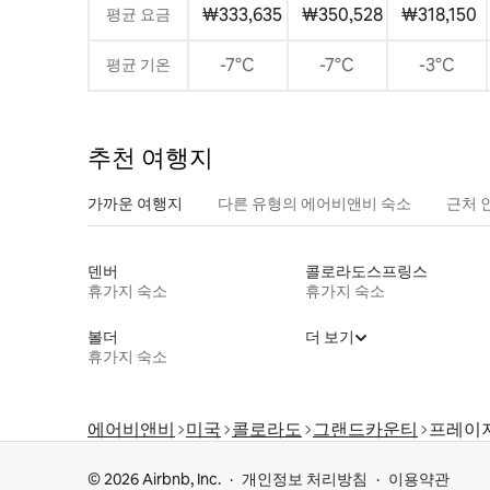
₩333,635
₩350,528
₩318,150
평균 요금
-7°C
-7°C
-3°C
평균 기온
추천 여행지
가까운 여행지
다른 유형의 에어비앤비 숙소
근처 
덴버
콜로라도스프링스
휴가지 숙소
휴가지 숙소
볼더
더 보기
휴가지 숙소
에어비앤비
미국
콜로라도
그랜드카운티
프레이
© 2026 Airbnb, Inc.
개인정보 처리방침
이용약관