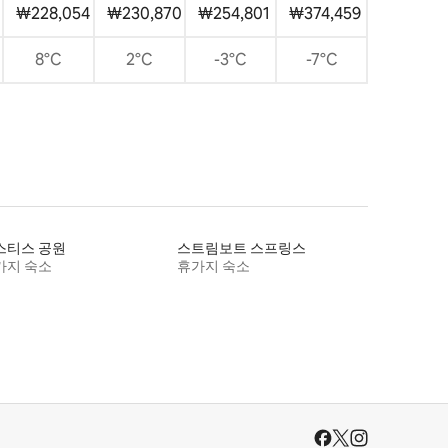
₩228,054
₩230,870
₩254,801
₩374,459
8°C
2°C
-3°C
-7°C
스티스 공원
스트림보트 스프링스
가지 숙소
휴가지 숙소