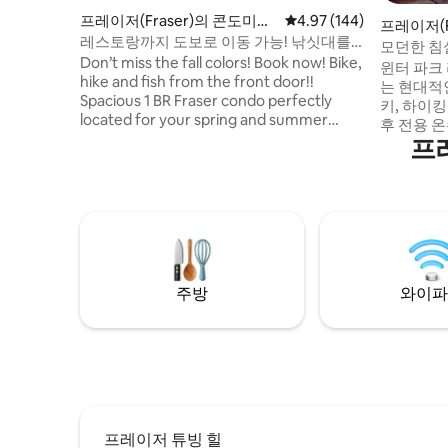
프레이저(Fraser)의 콘도미니
평점 4.97점(5점 만점), 
4.97 (144)
프레이저(F
엄
레스토랑까지 도보로 이동 가능! 낚싯대를
엄
모던한 침실
가져오세요!
Don’t miss the fall colors! Book now! Bike,
조 • 윈터
윈터 파크
hike and fish from the front door!!
는 현대적
Spacious 1 BR Fraser condo perfectly
키, 하이킹
located for your spring and summer
후 전용 
adventures in Grand County. You are just
프
장 높이가
a short walk from the grocery store,
하고 있으며
restaurants, breweries and the Fraser
품이 잘 
River and Trail. You are a .8 mile walk
고 있습니다
from the train station which offers daily
트, 축제에
Amtrak service and weekend Ski train
주택가. 
service in the winter. You are also steps
를 원하는
away from the free Lift shuttle service.
나 이벤트 
주방
와이파
을 포함한
프레이저 튜빙 힐