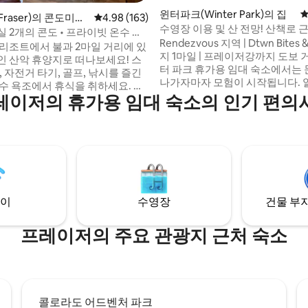
후기 144개
윈터파크(Winter Park)의 집
평
raser)의 콘도미니
평점 4.98점(5점 만점), 후기 163개
4.98 (163)
수영장 이용 및 산 전망! 산책로 
 2개의 콘도 • 프라이빗 온수 욕
WP 통나무집
Rendezvous 지역 | Dtwn Bites 
 파크 근처
 리조트에서 불과 2마일 거리에 있
지 1마일 | 프레이저강까지 도보 거리 
인 산악 휴양지로 떠나보세요! 스
터 파크 휴가용 임대 숙소에서는 
, 자전거 타기, 골프, 낚시를 즐긴
나가자마자 모험이 시작됩니다. 
온수 욕조에서 휴식을 취하세요. 천
레일과 신선한 공기가 잊지 못할 
레이저의 휴가용 임대 숙소의 인기 편의
 10피트인 무료 셔틀 노선에 위치
한 무대를 마련해줍니다. 경치 좋
, 킹사이즈 침대, 전용 데크, 물
따라 하이킹과 자전거를 즐기거나,
갖춰진 주방, 세련된 마감재를 갖추
까운 거리에 있는 클럽 메도우리
. 레스토랑, 양조장, 상점, 콘서
시설을 이용하세요. 그런 다음 맞
서 몇 분 거리에 있습니다. 조용한
현대적인 편의시설, 멋진 전망을 
가족 단위 여행객 및 평화로운 휴가
심하게 디자인된 아름다운 오두
 게스트에게 이상적입니다. 파티
와 휴식을 취하세요. 이곳은 산악
금지. 밤 10시부터 온수 욕조 사용
고입니다!
이
수영장
건물 부지
 정숙 시간이 시작됩니다.
프레이저의 주요 관광지 근처 숙소
콜로라도 어드벤처 파크