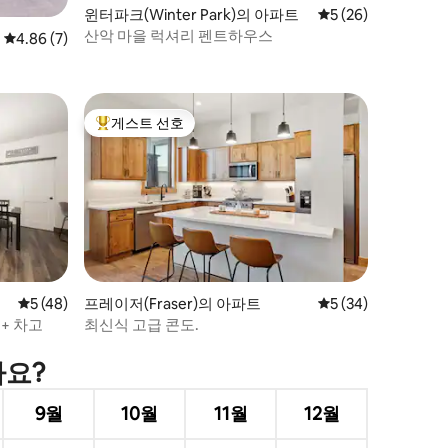
윈터파크(Winter Park)의 아파트
평점 5점(5점 만점),
5 (26)
산악 마을 럭셔리 펜트하우스
평점 4.86점(5점 만점), 후기 7개
4.86 (7)
게스트 선호
상위 게스트 선호
평점 5점(5점 만점), 후기 48개
5 (48)
프레이저(Fraser)의 아파트
평점 5점(5점 만점),
5 (34)
+ 차고
최신식 고급 콘도.
가요?
9월
10월
11월
12월