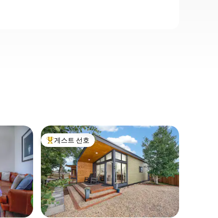
프레이저(F
게스트 선호
게스트
상위 게스트 선호
상위 게
넓은 통나무
전망
윈터파크에
과 스키 
있습니다.
까지 몇 
원까지 1
을 취하거
마트 TV,