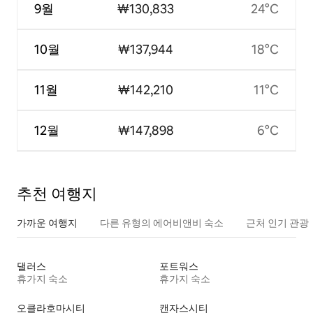
9월
₩130,833
24°C
10월
₩137,944
18°C
11월
₩142,210
11°C
12월
₩147,898
6°C
추천 여행지
가까운 여행지
다른 유형의 에어비앤비 숙소
근처 인기 관광
댈러스
포트워스
휴가지 숙소
휴가지 숙소
오클라호마시티
캔자스시티