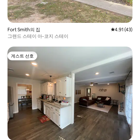
Fort Smith의 집
평점 4.91점(
4.91 (43)
그랜드 스테이 아-코지 스테이
게스트 선호
게스트 선호