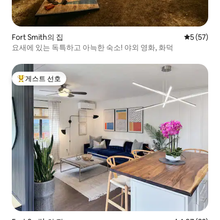
Fort Smith의 집
평점 5점(5
5 (57)
요새에 있는 독특하고 아늑한 숙소! 야외 영화, 화덕
게스트 선호
상위 게스트 선호