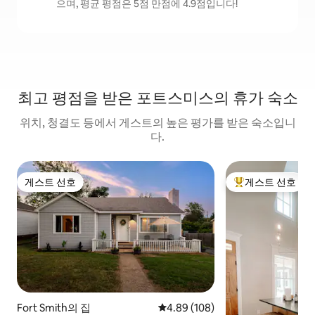
으며, 평균 평점은 5점 만점에 4.9점입니다!
최고 평점을 받은 포트스미스의 휴가 숙소
위치, 청결도 등에서 게스트의 높은 평가를 받은 숙소입니
다.
게스트 선호
게스트 선호
게스트 선호
상위 게스트 선호
Fort Smith의 집
평점 4.89점(5점 만점), 후기 108
4.89 (108)