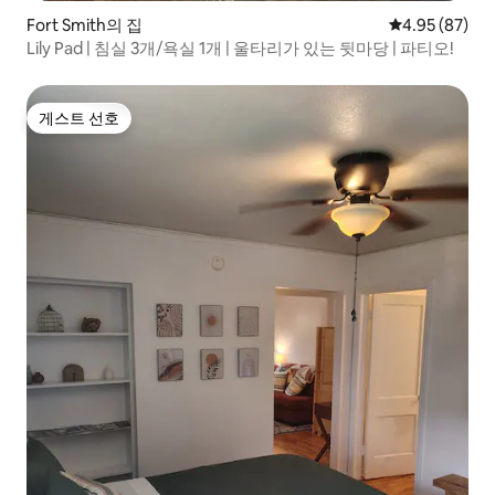
Fort Smith의 집
평점 4.95점(5
4.95 (87)
Lily Pad | 침실 3개/욕실 1개 | 울타리가 있는 뒷마당 | 파티오!
게스트 선호
게스트 선호