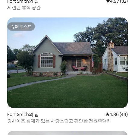
Fort Smith의 집
평점 4.97점(5
4.97 (32)
세련된 휴식 공간
슈퍼호스트
슈퍼호스트
Fort Smith의 집
평점 4.86점(5
4.86 (44)
킹사이즈 침대가 있는 사랑스럽고 편안한 전원주택!!