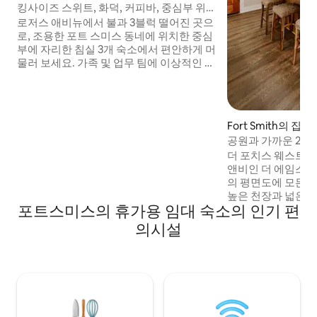
킹사이즈 스위트, 화덕, 커피바, 중심부 위
치
로저스 애비뉴에서 불과 3블럭 떨어진 곳으
로, 조용한 포트 스미스 동네에 위치한 중심
부에 자리한 침실 3개 숙소에서 편안하게 머
물러 보세요. 가족 및 업무 팀에 이상적인 숙
소로, 넓은 킹 마스터 스위트, 더블룸 2개, 화
덕이 있는 전용 뒷마당, 그릴, 완전히 울타리
로 둘러싸인 뒷마당, 넉넉한 차도 및 노상 주
차장이 있습니다. 매일 아침 커피와 차를 즐
Fort Smith의 집
기실 수 있으며, 고속도로를 빠르게 이용할
공원과 가까운 2 BR 
수 있고 쇼핑, 식사, 공원까지 쉽게 이동할
Ft. 스미스
더 포치스 웨스트에
수 있습니다. 최대 8명까지 숙박할 수 있으
앤비인 더 에임스 하
며, 휴식을 취하고 재충전할 수 있는 공간이
의 평면도에 모든 
있습니다.
높은 천장과 넓은 
포트스미스의 휴가용 임대 숙소의 인기 편
을 여세요. 스마트
은 대형 석영 토핑
의시설
니다. 숙소에는 세
어 편안하게 세탁할
붕이 있는 주차장은
짐을 풀고 짐을 풀 
다. Ft. Smith에
ARCOM까지 도보
다.