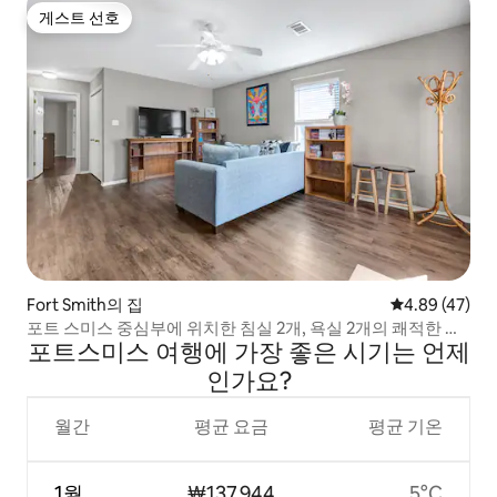
게스트 선호
게스트 선호
Fort Smith의 집
평점 4.89점(5
4.89 (47)
포트 스미스 중심부에 위치한 침실 2개, 욕실 2개의 쾌적한 숙
포트스미스 여행에 가장 좋은 시기는 언제
소
인가요?
월간
평균 요금
평균 기온
1월
₩137,944
5°C