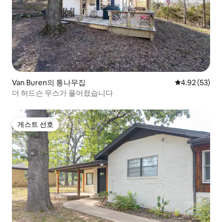
Van Buren의 통나무집
평점 4.92점(5
4.92 (53)
더 허드슨 무스가 풀어졌습니다
게스트 선호
게스트 선호