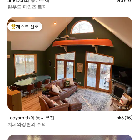
Sheldon의 통나무집
평점 5점(5
5 (40)
린우드 파인즈 로지
게스트 선호
상위 게스트 선호
Ladysmith의 통나무집
평점 5점(5
5 (16)
치페와강변의 주택