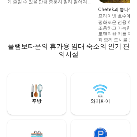
게 즐길 수 있을 만큼 충분히 멀리 떨어져 있
습니다. 2020년에 개보수된 이 독특한 숙소
Chetek의 통나무
는 편안한 휴가를 보내는 데 필요한 모든 것
프라이빗 호수에 
을 갖추고 있습니다. ★ 빠른 와이파이 ★
된 아늑한 호숫가 
평화로운 전용 호수
프리미엄 채널이 있는 스마트 TV ★ 세탁
조용하고 아늑한 반
기/건조기 ★ 퀸 매트리스 + 풀 푸톤 ★ 전기
로맨틱한 커플 여
벽난로 ★ 화덕(나무를 직접 가져오세요) 주
과 함께 도시를 벗
방 시설 ★ 완비 ★ Keurig 커피머신(포드
플램보타운의 휴가용 임대 숙소의 인기 편
합한 진정한 노스우
포함) ★ 숯 그릴 ★ 통나무 좌석이 있는 지
로운 푹신한 침대와 
의시설
붕이 있는 파티오 ★ 블루투스 스피커 ★ 골
치 4K 스마트 TV 
프 + 보트 선착장 1마일
테인리스 가전제품이
인지, 전자레인지, 
디스펜서 포함), 
포함)가 포함되어 
식물! 호수에서는 
지만 페달과 보트를
습니다.
주방
와이파이