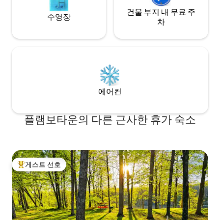
건물 부지 내 무료 주
수영장
차
에어컨
플램보타운의 다른 근사한 휴가 숙소
게스트 선호
상위 게스트 선호