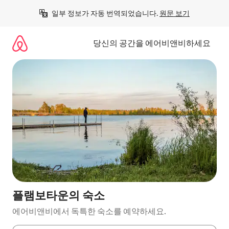
콘
일부 정보가 자동 번역되었습니다. 
원문 보기
텐
츠
로
당신의 공간을 에어비앤비하세요
바
로
가
기
플램보타운의 숙소
에어비앤비에서 독특한 숙소를 예약하세요.