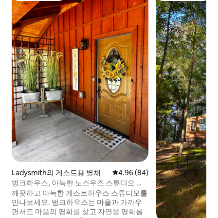
Ladysmith의 게스트용 별채
평점 4.96점(5점 만점), 후기 84
4.96 (84)
벙크하우스, 아늑한 노스우즈 스튜디오 이
스케이프
깨끗하고 아늑한 게스트하우스 스튜디오를
만나보세요. 벙크하우스는 마을과 가까우
면서도 마음의 평화를 찾고 자연을 평화롭