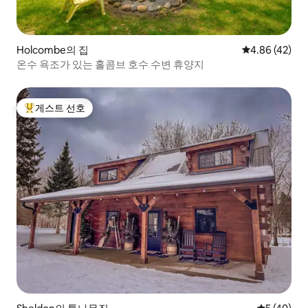
Holcombe의 집
평점 4.86점(5
4.86 (42)
온수 욕조가 있는 홀콤브 호수 수변 휴양지
게스트 선호
상위 게스트 선호