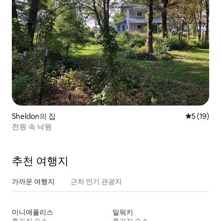
Sheldon의 집
평점 5점(5
5 (19)
전원 속 낙원
추천 여행지
가까운 여행지
근처 인기 관광지
미니애폴리스
밀워키