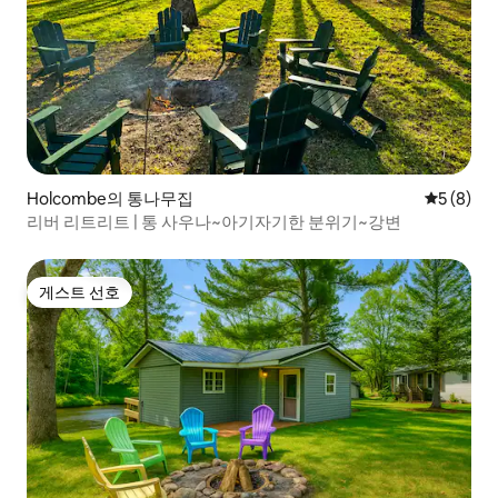
Holcombe의 통나무집
평점 5점(
5 (8)
리버 리트리트 | 통 사우나~아기자기한 분위기~강변
게스트 선호
게스트 선호