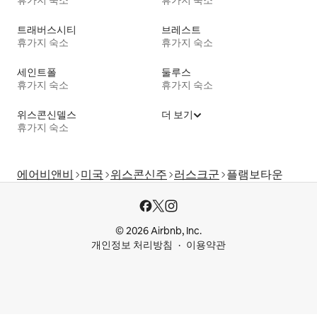
휴가지 숙소
휴가지 숙소
트래버스시티
브레스트
휴가지 숙소
휴가지 숙소
세인트폴
둘루스
휴가지 숙소
휴가지 숙소
위스콘신델스
더 보기
휴가지 숙소
에어비앤비
미국
위스콘신주
러스크군
플램보타운
© 2026 Airbnb, Inc.
개인정보 처리방침
이용약관