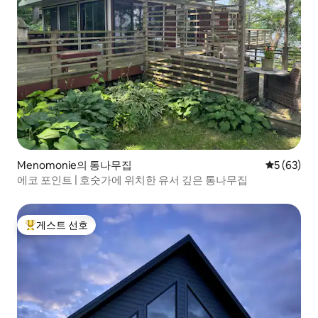
Menomonie의 통나무집
평점 5점(5
5 (63)
에코 포인트 | 호숫가에 위치한 유서 깊은 통나무집
게스트 선호
상위 게스트 선호