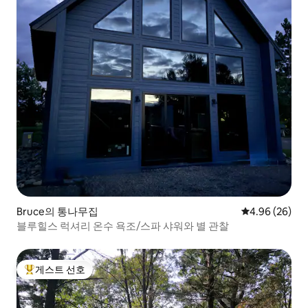
Bruce의 통나무집
평점 4.96점(5
4.96 (26)
블루힐스 럭셔리 온수 욕조/스파 샤워와 별 관찰
게스트 선호
상위 게스트 선호