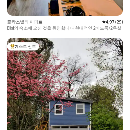
클락스빌의 아파트
평점 4.97점(5
4.97 (29)
Elisi의 숙소에 오신 것을 환영합니다 현대적인 2베드룸/2욕실
게스트 선호
상위 게스트 선호