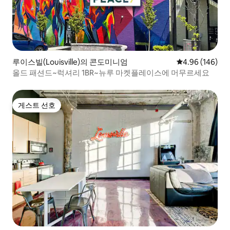
루이스빌(Louisville)의 콘도미니엄
평점 4.96점(5점
4.96 (146)
올드 패션드~럭셔리 1BR~뉴루 마켓플레이스에 머무르세요
게스트 선호
게스트 선호