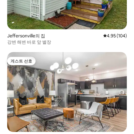
Jeffersonville의 집
평점 4.95점(5점
4.95 (104)
강변 해변 바로 앞 별장
게스트 선호
게스트 선호