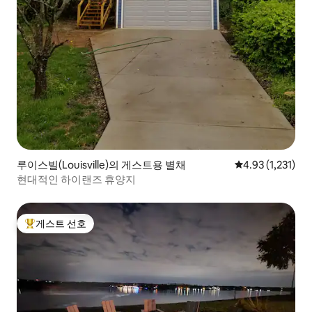
루이스빌(Louisville)의 게스트용 별채
평점 4.93점(5점 
4.93 (1,231)
현대적인 하이랜즈 휴양지
게스트 선호
상위 게스트 선호