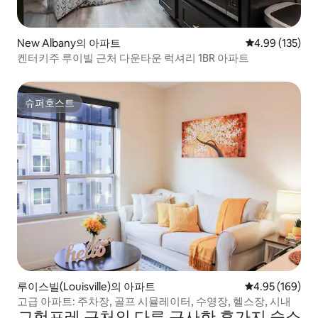
New Albany의 아파트
평점 4.99점(5점
4.99 (135)
켄터키주 루이빌 근처 다운타운 럭셔리 1BR 아파트
슈퍼호스트
슈퍼호스트
루이스빌(Louisville)의 아파트
평점 4.95점(5점
4.95 (169)
고급 아파트: 주차장, 골프 시뮬레이터, 수영장, 헬스장, 시내
그헝프레 근처의 다른 근사한 휴가지 숙소