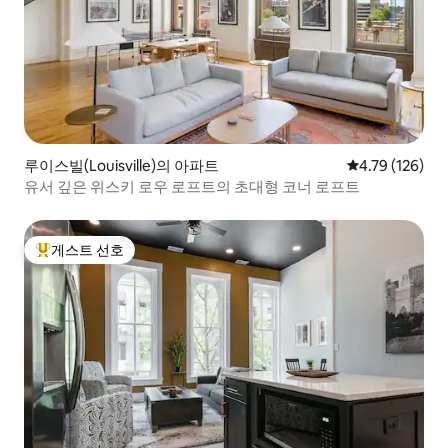
루이스빌(Louisville)의 아파트
평점 4.79점(5
4.79 (126)
유서 깊은 위스키 로우 로프트의 초대형 코너 로프트
게스트 선호
상위 게스트 선호