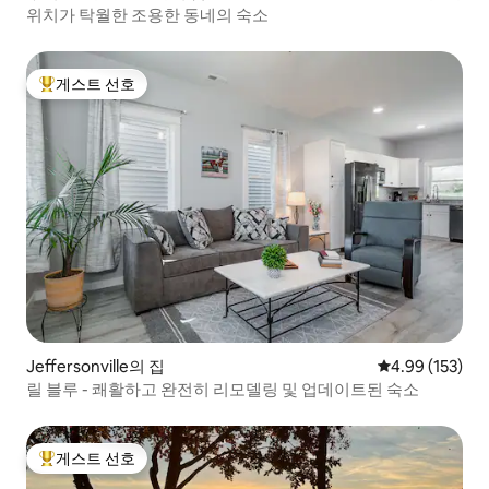
위치가 탁월한 조용한 동네의 숙소
게스트 선호
상위 게스트 선호
Jeffersonville의 집
평점 4.99점(5점
4.99 (153)
릴 블루 - 쾌활하고 완전히 리모델링 및 업데이트된 숙소
게스트 선호
상위 게스트 선호