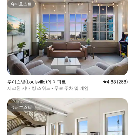
슈퍼호스트
슈퍼호스트
루이스빌(Louisville)의 아파트
평점 4.88점(5점
4.88 (268)
시크한 시내 킹 스위트 - 무료 주차 및 게임
슈퍼호스트
슈퍼호스트