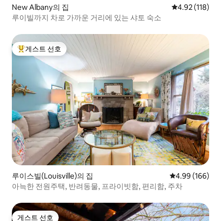
New Albany의 집
평점 4.92점(5
4.92 (118)
루이빌까지 차로 가까운 거리에 있는 샤토 숙소
게스트 선호
상위 게스트 선호
루이스빌(Louisville)의 집
평점 4.99점(5점
4.99 (166)
아늑한 전원주택, 반려동물, 프라이빗함, 편리함, 주차
게스트 선호