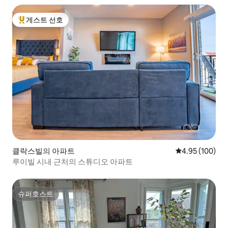
게스트 선호
상위 게스트 선호
클락스빌의 아파트
평점 4.95점(5점
4.95 (100)
루이빌 시내 근처의 스튜디오 아파트
슈퍼호스트
슈퍼호스트