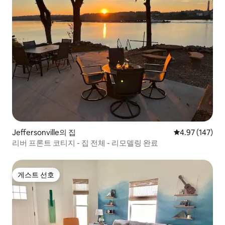
Jeffersonville의 집
평점 4.97점(5점
4.97 (147)
리버 프론트 코티지 - 집 전체 - 리모델링 완료
게스트 선호
게스트 선호