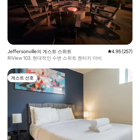
Jeffersonville의 게스트 스위트
평점 4.95점(5점
4.95 (257)
RIView 103. 현대적인 수변 스위트 켄터키 더비
게스트 선호
게스트 선호