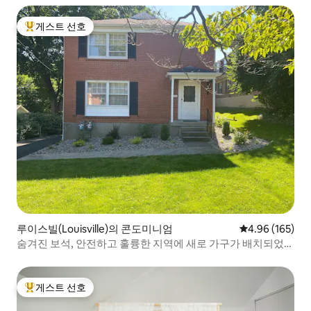
게스트 선호
상위 게스트 선호
루이스빌(Louisville)의 콘도미니엄
평점 4.96점(5점
4.96 (165)
숨겨진 보석, 안전하고 훌륭한 지역에 새로 가구가 배치되었습
니다.
게스트 선호
상위 게스트 선호