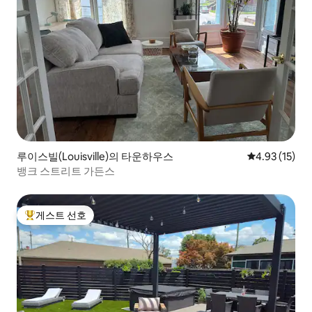
루이스빌(Louisville)의 타운하우스
평점 4.93점(5
4.93 (15)
뱅크 스트리트 가든스
게스트 선호
상위 게스트 선호