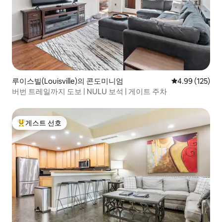
루이스빌(Louisville)의 콘도미니엄
평점 4.99점(5점
4.99 (125)
버번 트레일까지 도보 | NULU 보석 | 게이트 주차
게스트 선호
상위 게스트 선호