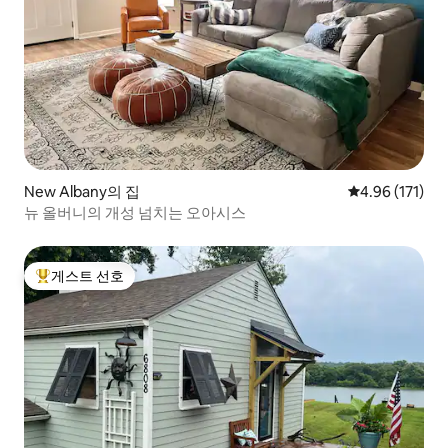
New Albany의 집
평점 4.96점(5
4.96 (171)
뉴 올버니의 개성 넘치는 오아시스
게스트 선호
상위 게스트 선호