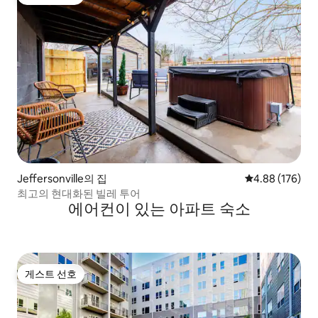
게스트 선호
Jeffersonville의 집
평점 4.88점(5점
4.88 (176)
최고의 현대화된 빌레 투어
에어컨이 있는 아파트 숙소
게스트 선호
게스트 선호