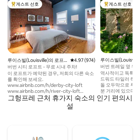
게스트 선호
게스트 선호
상위 게스트 선호
상위 게스트 선호
루이스빌(Louisvill
루이스빌(Louisville)의 로프
평점 4.97점(5점 만점), 후기 974
4.97 (974)
무집
트
버번 트레일 옆 유
버번 시티 로프트 - 무료 시내 주차!
역사적이고 독특하
이 로프트가 예약된 경우, 저희의 다른 숙소
드워드 타일러 하우
를 확인해 보세요.
돌 오두막으로 루이
www.airbnb.com/h/derby-city-loft
분 거리에 있으며 
www.airbnb.com/h/river-city-loft
그헝프레 근처 휴가지 숙소의 인기 편의시
유명한 버번 트레일
www.airbnb.com/h/falls-city-loft 루이빌
대에는 통나무집 전
시내 중심부에 위치한 950평방 피트의 넓은
설
이 내려다보이는 대
로프트. 상점, 레스토랑, 바까지 도보 거리
함됩니다. 1층에는 거실/식사 공간/주방 공
이며, 포스 스트리트 라이브에서 1블록 거리
간이 있으며 작은 
입니다! YUM!에서 4블록 거리에 위치하고
(가스)가 마련되어 
있습니다. 켄터키 국제 컨벤션 센터에서 2
이즈 침대와 욕조가 있습니다
블록, 처칠 다운스에서 10분도 안 되는 거리
가 완비된 숙소에서
에 있는 중심지! 안전한 주차장에 무료 주차