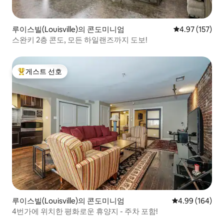
루이스빌(Louisville)의 콘도미니엄
평점 4.97점(5
4.97 (157)
스완키 2층 콘도, 모든 하일랜즈까지 도보!
게스트 선호
상위 게스트 선호
루이스빌(Louisville)의 콘도미니엄
평점 4.99점(5점
4.99 (164)
4번가에 위치한 평화로운 휴양지 - 주차 포함!