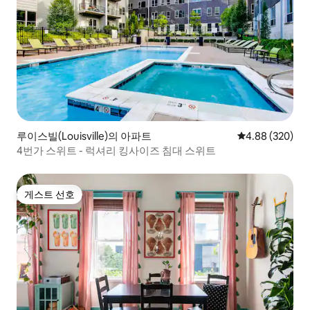
루이스빌(Louisville)의 아파트
평점 4.88점(5점
4.88 (320)
4번가 스위트 - 럭셔리 킹사이즈 침대 스위트
게스트 선호
게스트 선호