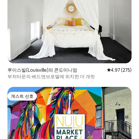
루이스빌(Louisville)의 콘도미니엄
평점 4.97점(5점
4.97 (275)
부처타운의 베드앤브로델에 위치한 더 개럿
게스트 선호
게스트 선호