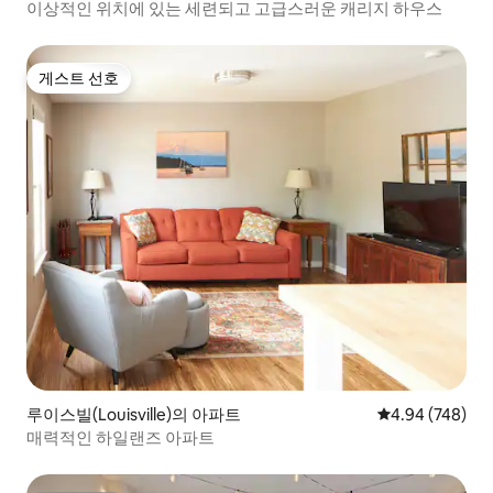
이상적인 위치에 있는 세련되고 고급스러운 캐리지 하우스
게스트 선호
게스트 선호
루이스빌(Louisville)의 아파트
평점 4.94점(5점
4.94 (748)
매력적인 하일랜즈 아파트