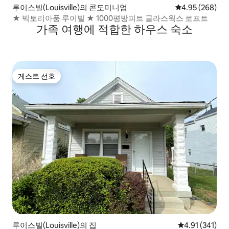
루이스빌(Louisville)의 콘도미니엄
평점 4.95점(5점
4.95 (268)
★ 빅토리아풍 루이빌 ★ 1000평방피트 글라스웍스 로프트
가족 여행에 적합한 하우스 숙소
게스트 선호
게스트 선호
루이스빌(Louisville)의 집
평점 4.91점(5
4.91 (341)