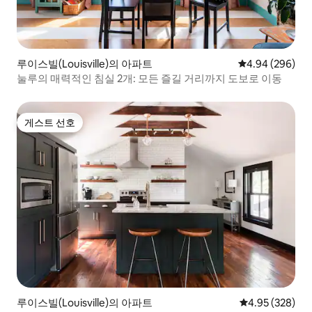
루이스빌(Louisville)의 아파트
평점 4.94점(5점
4.94 (296)
눌루의 매력적인 침실 2개: 모든 즐길 거리까지 도보로 이동
게스트 선호
게스트 선호
루이스빌(Louisville)의 아파트
평점 4.95점(5점
4.95 (328)