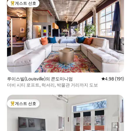
게스트 선호
상위 게스트 선호
루이스빌(Louisville)의 콘도미니엄
평점 4.98점(5
4.98 (191)
더비 시티 로프트, 럭셔리, 박물관 거리까지 도보
게스트 선호
상위 게스트 선호