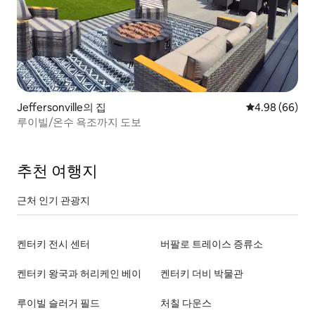
Jeffersonville의 집
평점 4.98점(5
4.98 (66)
루이빌/온수 욕조까지 도보
추천 여행지
근처 인기 관광지
켄터키 전시 센터
버팔로 트레이스 증류소
켄터키 왕국과 허리케인 베이
켄터키 더비 박물관
루이빌 슬러거 필드
처칠 다운스