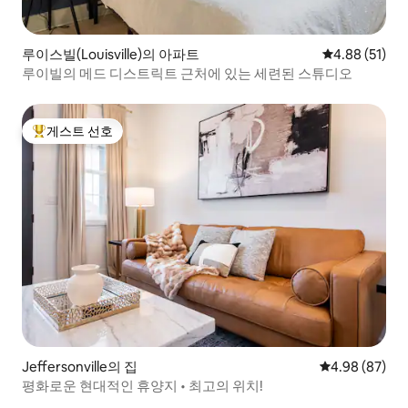
루이스빌(Louisville)의 아파트
평점 4.88점(5
4.88 (51)
루이빌의 메드 디스트릭트 근처에 있는 세련된 스튜디오
게스트 선호
상위 게스트 선호
Jeffersonville의 집
평점 4.98점(5
4.98 (87)
평화로운 현대적인 휴양지 • 최고의 위치!