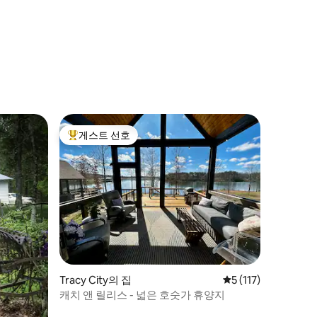
게스트 선호
상위 게스트 선호
Tracy City의 집
평점 5점(5점 만점), 
5 (117)
캐치 앤 릴리스 - 넓은 호숫가 휴양지