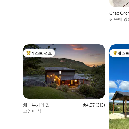
Crab O
산속에 있
게스트 선호
게스트
상위 게스트 선호
상위 게
채터누가의 집
평점 4.97점(5점 만점), 
4.97 (313)
고양이 샥