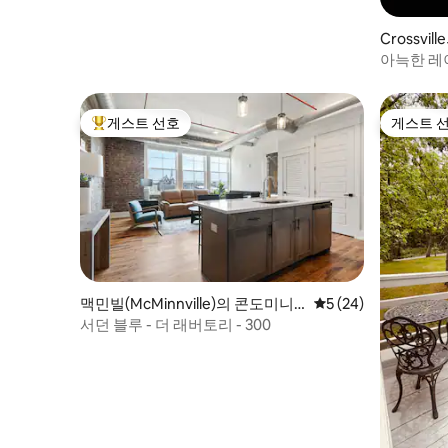
Crossvi
아늑한 레
벽난로 있
게스트 선호
게스트 
상위 게스트 선호
게스트 
맥민빌(McMinnville)의 콘도미니
평점 5점(5점 만점),
5 (24)
엄
서던 블루 - 더 래버토리 - 300