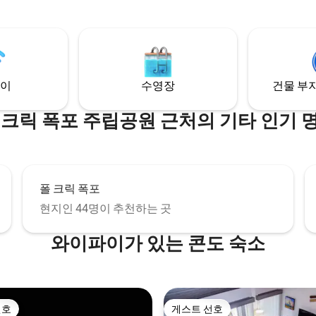
이파이 *스마트TV *
되어 있으며 필요한 모든 것을 갖
 *콘홀 게임 *캠프파이어 *그릴
니다. 모든 침구가 제공됩니다.
크 *지붕이 있는 파티오 *식료품
 내슈빌, 녹스빌, 채터
심지 주립공원 및 센터힐레이크와
 대한 메
이
수영장
건물 부지
 크릭 폭포 주립공원 근처의 기타 인기 
폴 크릭 폭포
현지인 44명이 추천하는 곳
와이파이가 있는 콘도 숙소
선호
게스트 선호
선호
게스트 선호