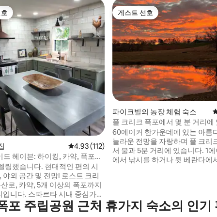
선호
게스트 선호
선호
게스트 선호
파이크빌의 농장 체험 숙소
폴 크리크 폭포에서 몇 분 거리에
다운 숙소
60에이커 한가운데에 있는 아름다
놀라운 전망을 자랑하며 폴 크리
후기 220개
 집
평점 4.93점(5점 만점), 후기 112개
4.93 (112)
서 불과 5분 거리에 있습니다. 1
드 헤이븐: 하이킹, 카약, 폭포까
에서 낚시를 하거나 뒷 베란다에
델링했습니다. 현대적인 편의 시
운 전망을 즐길 수 있습니다. 넓은
외 공간 및 전망! 로스트 크리
실 공간이 있는 넓은 2베드룸입니다. 
등산로, 카약, 5개 이상의 폭포까지
침실에는 킹사이즈 침대가 있고 
스파르타 시내 중심가의
비되어 있습니다. 두 번째 침실에
 폭포 주립공원 근처 휴가지 숙소의 인기
 레스토랑, 상점까지 8마일. * 2
즈 침대가 있고 복도에는 두 번째
넓은 부지로 프라이버시 보장 *침
비되어 있습니다. 주방은 넓은 거