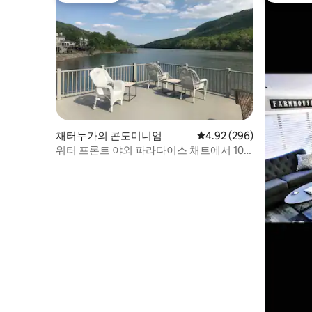
채터누가의 콘도미니엄
평점 4.92점(5점 만점), 
4.92 (296)
워터 프론트 야외 파라다이스 채트에서 10
분!!