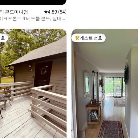
lle의 콘도미니엄
평점 4.89점(5점 만점), 후기 54개
4.89 (54)
이크프론트 4 베드룸 콘도, 실내
음
선호
게스트 선호
선호
상위 게스트 선호
 후기 24개