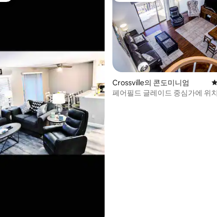
Crossville의 콘도미니엄
평
페어필드 글레이드 중심가에 위
후기 296개