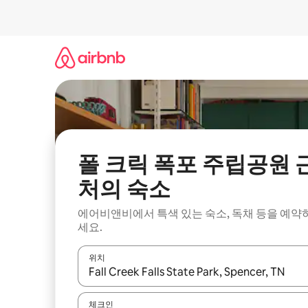
콘
텐
츠
로
바
로
가
기
폴 크릭 폭포 주립공원 
처의 숙소
에어비앤비에서 특색 있는 숙소, 독채 등을 예약
세요.
위치
결과가 나오면 위·아래 화살표 키를 사용하거나 터치
체크인