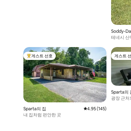
Soddy-Da
테네시 산
게스트 선호
게스트 
상위 게스트 선호
게스트 
Sparta의
광장 근처
Sparta의 집
평점 4.95점(5점 만점), 
4.95 (145)
내 집처럼 편안한 곳