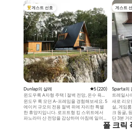
게스트 선호
게스트 
상위 게스트 선호
게스트 
Dunlap의 샬레
평점 5점(5점 만점), 
5 (220)
Sparta의
윈도우록 A자형 주택 | 절벽 전망, 온수 욕조,
트레일사이
상위 1% 숙소
지 3분
윈도우 록 모던 A-프레임을 경험해보세요. 5
새로 리모
에이커 규모의 전용 절벽 위에 자리한 특별
설, 게임룸, 야
한 휴양지입니다. 로프트형 킹 스위트에서
크 동굴, 
파노라마 산 전망을 감상하며 아침에 일어
단 3분 거리입니다. 
폴 크릭
나세요. 해가 질 무렵 2.1m 길이의 알래스카
현지 양조장,
삼나무 온수 욕조에 몸을 담그세요. 이 지역
에이커의 