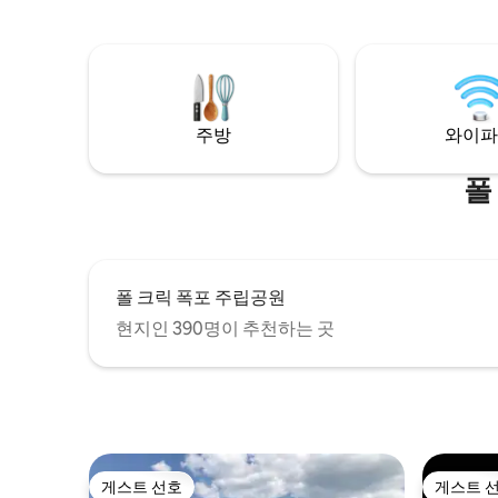
에서 가장 어두운 하늘 아래에서 화덕 옆에
실 3개 + 보너스 룸 *와
서 밤을 마무리하세요. 에어비앤비에서 상
풋볼 테이블
위 1%에 속하는 평점을 받았습니다. 더 많은
이 있는 데
이미지와 동영상을 보려면
이 구비된 주방 *세탁
@windowrockmodern 계정을 팔로우하거
누가의 중
나 온라인에서 저희를 찾아보세요. 원하시
가깝습니다. *최소 2박 숙박 예외에
주방
와이파
는 날짜에 예약되었나요? 더 큰 저희의 다른
시지
숙소인 잭슨 포인트를 이용해보세요!
폴
폴 크릭 폭포 주립공원
현지인 390명이 추천하는 곳
게스트 선호
게스트 
게스트 선호
게스트 