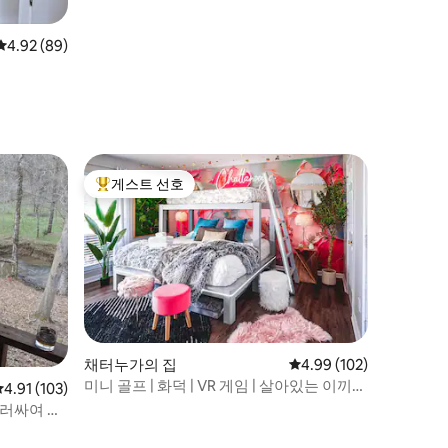
평점 4.92점(5점 만점), 후기 89개
4.92 (89)
게스트 선호
상위 게스트 선호
채터누가의 집
평점 4.99점(5점 만점), 
4.99 (102)
미니 골프 | 화덕 | VR 게임 | 살아있는 이끼
평점 4.91점(5점 만점), 후기 103개
4.91 (103)
벽!
러싸여 있