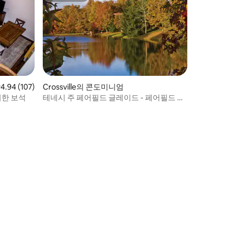
점 4.94점(5점 만점), 후기 107개
4.94 (107)
Crossville의 콘도미니엄
치한 보석
테네시 주 페어필드 글레이드 - 페어필드 글
레이드 리조트 - 스튜디오