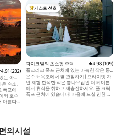
스펜서의
게스트 선호
게스트
상위 게스트 선호
상위 게
온수 욕조
리크 폭포
✨ 크레인
대적인 휴
구의 숲에
과 매력을
아늑한 퀸
높이의 천
빛 아래 
추고 있어
파이크빌의 초소형 주택
평점 4.98점(5점 만점), 
4.98 (109)
기가 완벽
폴크리크 폭포 근처에 있는 아늑한 작은 통
평점 4.91점(5점 만점), 후기 232개
4.91 (232)
포, 하이킹
나무집, 온수 욕조
온수 ✨ 욕조에서 별 관찰하기 | 프라이빗 자
싸여 있어
 있는 아름
연 체험 한적한 작은 통나무집인 더 헤이븐
길 수 있
운 숙소.
에서 휴식을 취하고 재충전하세요. 폴 크릭
크 폭포에
폭포 근처에 있습니다! 마음에 드실 만한 것:
에이커 호수
– 별빛 아래 온수 욕조 – 야외 샤워 시설(계
서 아름다
절에 따라) – 별 관찰 망원경 – 화로 + 그네
 개방형 거
의자 – 아늑한 파티오 + 자연 전망 – 창의력
마스터
및 자기 관리 용품 – 25개 이상의 메노나이
욕실이 완
트 상점 근처의 평화로운 위치 – 폴 크리크
는 퀸사이
 편의시설
폭포에서 20~25분 거리에 있는 웅장한 폭
 욕실이 완
포, 하이킹, 카약 및 호수 옆 식당
실과 연결