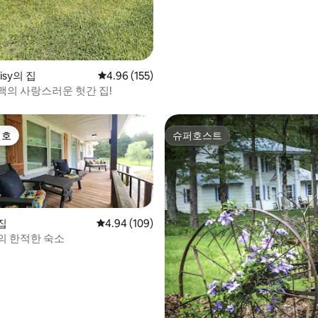
isy의 집
평점 4.96점(5점 만점), 후기 155개
4.96 (155)
맥의 사랑스러운 헛간 집!
선호
슈퍼호스트
선호
슈퍼호스트
 집
평점 4.94점(5점 만점), 후기 109개
4.94 (109)
의 한적한 숙소
후기 145개