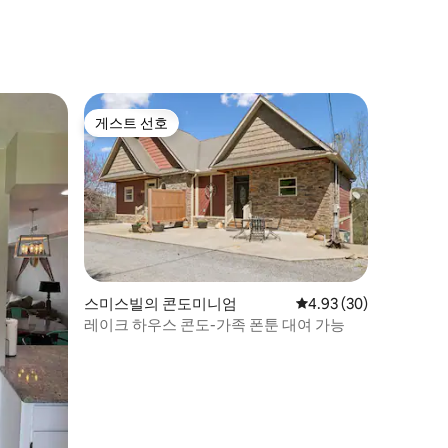
게스트 선호
게스트 선호
스미스빌의 콘도미니엄
평점 4.93점(5점 만점),
4.93 (30)
레이크 하우스 콘도-가족 폰툰 대여 가능