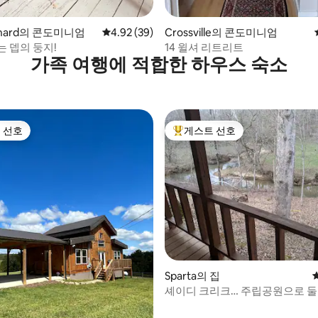
rchard의 콘도미니엄
평점 4.92점(5점 만점), 후기 39개
4.92 (39)
Crossville의 콘도미니엄
는 뎁의 둥지!
14 윌셔 리트리트
가족 여행에 적합한 하우스 숙소
 선호
게스트 선호
스트 선호
상위 게스트 선호
후기 313개
Sparta의 집
셰이디 크리크… 주립공원으로 둘
습니다!