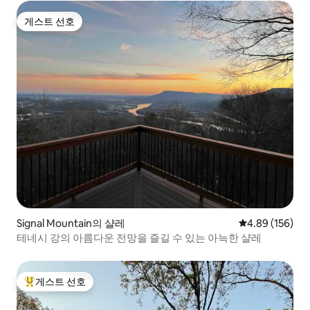
게스트 선호
게스트 선호
Signal Mountain의 샬레
평점 4.89점(5점
4.89 (156)
테네시 강의 아름다운 전망을 즐길 수 있는 아늑한 샬레
게스트 선호
상위 게스트 선호