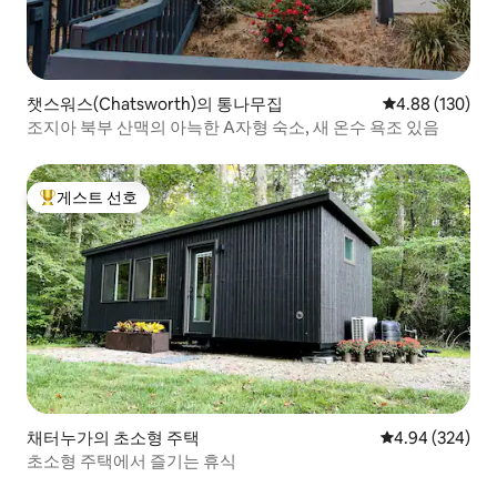
챗스워스(Chatsworth)의 통나무집
평점 4.88점(5점
4.88 (130)
조지아 북부 산맥의 아늑한 A자형 숙소, 새 온수 욕조 있음
게스트 선호
상위 게스트 선호
채터누가의 초소형 주택
평점 4.94점(5점
4.94 (324)
초소형 주택에서 즐기는 휴식