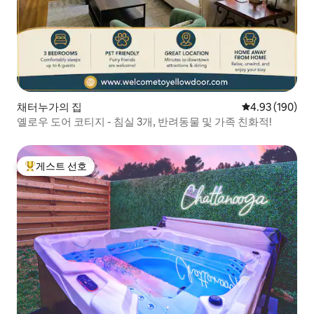
채터누가의 집
평점 4.93점(5점
4.93 (190)
옐로우 도어 코티지 - 침실 3개, 반려동물 및 가족 친화적!
게스트 선호
상위 게스트 선호