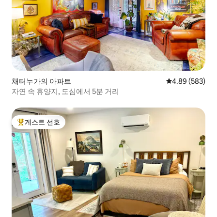
채터누가의 아파트
평점 4.89점(5점
4.89 (583)
자연 속 휴양지, 도심에서 5분 거리
게스트 선호
상위 게스트 선호