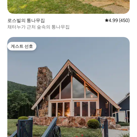
로스빌의 통나무집
평점 4.99점(5점
4.99 (450)
채터누가 근처 숲속의 통나무집
게스트 선호
게스트 선호