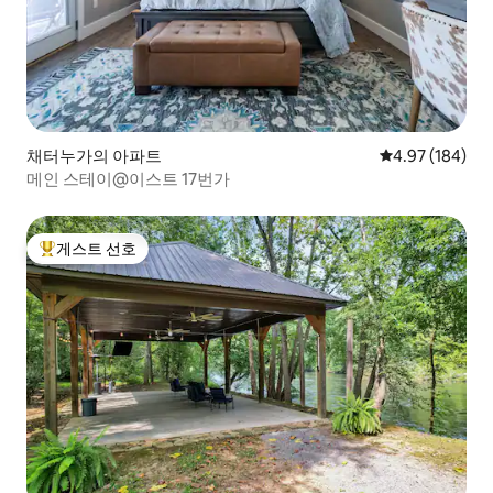
채터누가의 아파트
평점 4.97점(5점
4.97 (184)
메인 스테이@이스트 17번가
게스트 선호
상위 게스트 선호