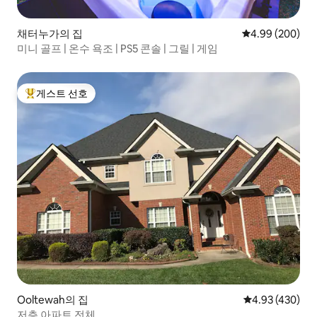
채터누가의 집
평점 4.99점(5점
4.99 (200)
미니 골프 | 온수 욕조 | PS5 콘솔 | 그릴 | 게임
게스트 선호
상위 게스트 선호
Ooltewah의 집
평점 4.93점(5점
4.93 (430)
저층 아파트 전체