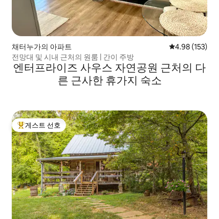
채터누가의 아파트
평점 4.98점(5점
4.98 (153)
전망대 및 시내 근처의 원룸 | 간이 주방
엔터프라이즈 사우스 자연공원 근처의 다
른 근사한 휴가지 숙소
게스트 선호
상위 게스트 선호