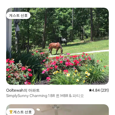
게스트 선호
게스트 선호
Ooltewah의 아파트
평점 4.84점(5점
4.84 (231)
SimplySunny Charming 1 BR 퀸 MBR & 파티오
게스트 선호
상위 게스트 선호