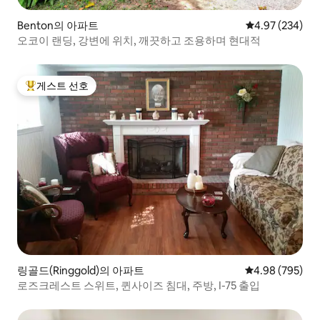
Benton의 아파트
평점 4.97점(5점
4.97 (234)
오코이 랜딩, 강변에 위치, 깨끗하고 조용하며 현대적
게스트 선호
상위 게스트 선호
링골드(Ringgold)의 아파트
평점 4.98점(5점
4.98 (795)
로즈크레스트 스위트, 퀸사이즈 침대, 주방, I-75 출입