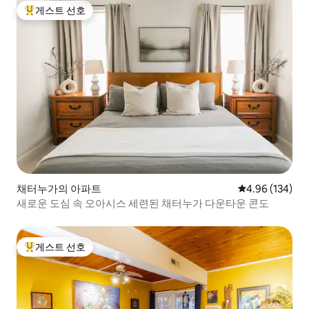
게스트 선호
상위 게스트 선호
채터누가의 아파트
평점 4.96점(5점
4.96 (134)
새로운 도심 속 오아시스 세련된 채터누가 다운타운 콘도
게스트 선호
상위 게스트 선호