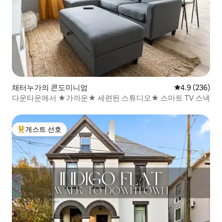
채터누가의 콘도미니엄
평점 4.9점(5점
4.9 (236)
다운타운에서 ★가까운★ 세련된 스튜디오★ 스마트 TV 스낵
게스트 선호
상위 게스트 선호