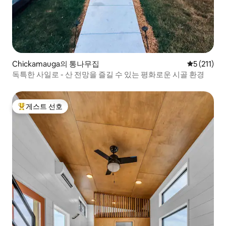
Chickamauga의 통나무집
평점 5점(5점
5 (211)
독특한 사일로 - 산 전망을 즐길 수 있는 평화로운 시골 환경
게스트 선호
상위 게스트 선호