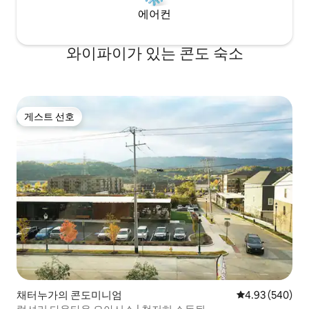
에어컨
와이파이가 있는 콘도 숙소
게스트 선호
게스트 선호
채터누가의 콘도미니엄
평점 4.93점(5점
4.93 (540)