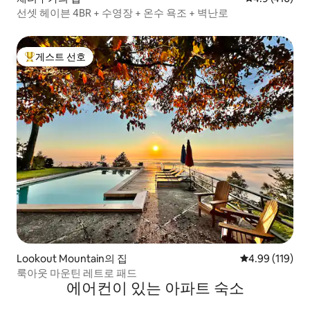
선셋 헤이븐 4BR + 수영장 + 온수 욕조 + 벽난로
게스트 선호
상위 게스트 선호
Lookout Mountain의 집
평점 4.99점(5
4.99 (119)
룩아웃 마운틴 레트로 패드
에어컨이 있는 아파트 숙소