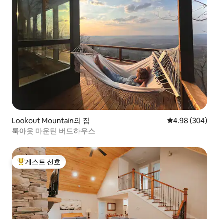
Lookout Mountain의 집
평점 4.98점(5점
4.98 (304)
룩아웃 마운틴 버드하우스
게스트 선호
상위 게스트 선호