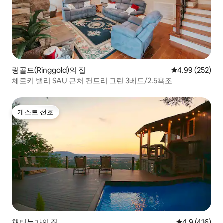
링골드(Ringgold)의 집
평점 4.99점(5점
4.99 (252)
체로키 밸리 SAU 근처 컨트리 그린 3베드/2.5욕조
게스트 선호
게스트 선호
채터누가의 집
평점 4.9점(5점
4.9 (416)