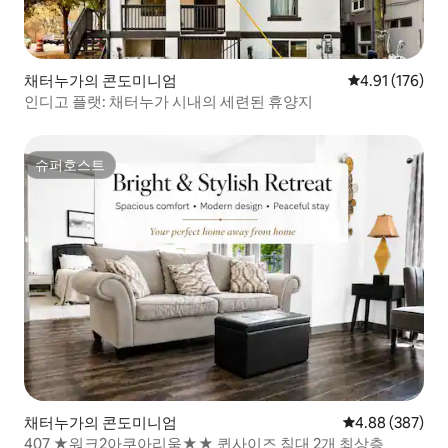
채터누가의 콘도미니엄
평점 4.91점(5
4.91 (176)
인디고 플랫: 채터누가 시내의 세련된 휴양지
슈퍼호스트
슈퍼호스트
채터누가의 콘도미니엄
평점 4.88점(5점
4.88 (387)
407 ★워크2아쿠아리움★★ 퀸사이즈 침대 2개 최상층