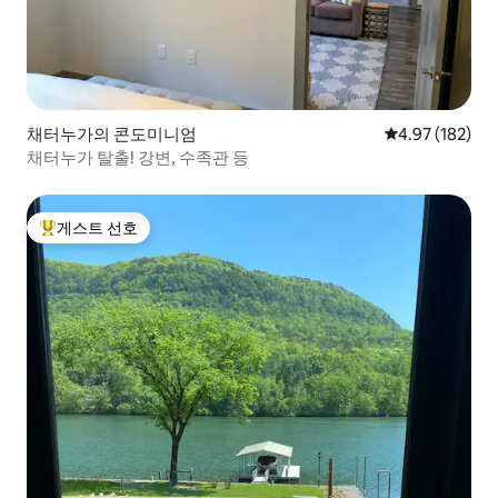
채터누가의 콘도미니엄
평점 4.97점(5점
4.97 (182)
채터누가 탈출! 강변, 수족관 등
게스트 선호
상위 게스트 선호