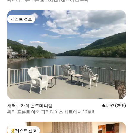
럭셔리 다운타운 오아시스 | 철저히 소독됨
게스트 선호
게스트 선호
채터누가의 콘도미니엄
평점 4.92점(5점
4.92 (296)
워터 프론트 야외 파라다이스 채트에서 10분!!
게스트 선호