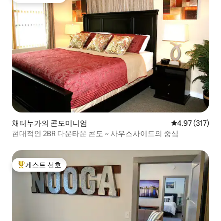
상위 게스트 선호
채터누가의 콘도미니엄
평점 4.97점(5
4.97 (317)
현대적인 2BR 다운타운 콘도 ~ 사우스사이드의 중심
게스트 선호
상위 게스트 선호