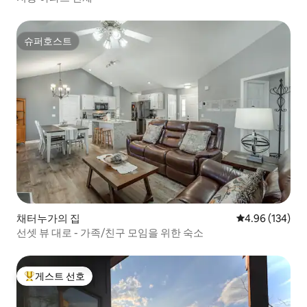
슈퍼호스트
슈퍼호스트
채터누가의 집
평점 4.96점(5점
4.96 (134)
선셋 뷰 대로 - 가족/친구 모임을 위한 숙소
게스트 선호
상위 게스트 선호