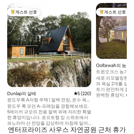
게스트 선호
게스트 선호
상위 게스트 선호
상위 게스트 선호
Ooltewah의 농장
트윈오크스 농가
새로 리모델링한 19
와 욕실 2개를 갖추
트가 편안하게 잘 
Dunlap의 샬레
평점 5점(5점 만점), 후기 220
5 (220)
완벽한 휴양지. 6
윈도우록 A자형 주택 | 절벽 전망, 온수 욕
대형 뒤쪽 베란다에
조, 상위 1% 숙소
윈도우 록 모던 A-프레임을 경험해보세요.
경. 마스터 침실에
5에이커 규모의 전용 절벽 위에 자리한 특별
고 게스트 욕실에는
한 휴양지입니다. 로프트형 킹 스위트에서
모든 새로운 가전제
파노라마 산 전망을 감상하며 아침에 일어
용 가능. 야외 가구
엔터프라이즈 사우스 자연공원 근처 휴가
나세요. 해가 질 무렵 2.1m 길이의 알래스카
는 포치에서 사계절