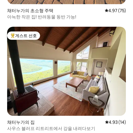
채터누가의 초소형 주택
평점 4.97점(5
4.97 (75)
아늑한 작은 집! 반려동물 동반 가능!
게스트 선호
상위 게스트 선호
채터누가의 집
평점 4.93점(5
4.93 (14)
사우스 블러프 리트리트에서 강을 내려다보기