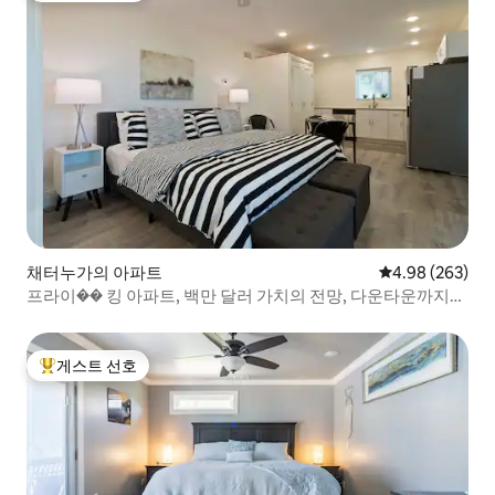
채터누가의 아파트
평점 4.98점(5점
4.98 (263)
프라이�� 킹 아파트, 백만 달러 가치의 전망, 다운타운까지
몇 분 거리
게스트 선호
상위 게스트 선호