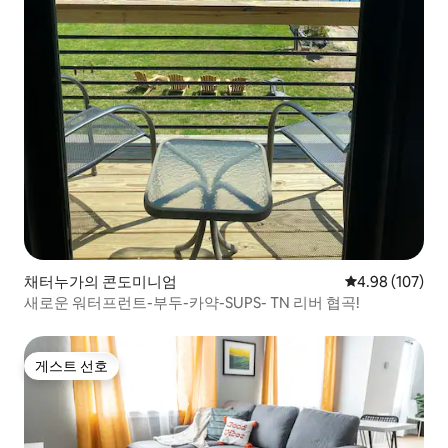
채터누가의 콘도미니엄
평점 4.98점(5점
4.98 (107)
새로운 워터프런트-부두-카약-SUPS- TN 리버 협곡!
게스트 선호
게스트 선호