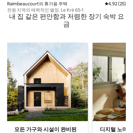
Raimbeaucourt의 휴가용 주택
평점 4.92점(5
4.92 (25)
전원 지역의 매력적인 별장. Le Kré 65-1
내 집 같은 편안함과 저렴한 장기 숙박 요
금
모든 가구와 시설이 완비된
디지털 노마드