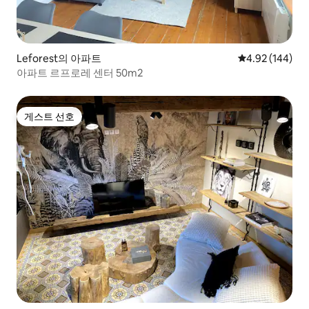
Leforest의 아파트
평점 4.92점(5점
4.92 (144)
아파트 르프로레 센터 50m2
게스트 선호
게스트 선호