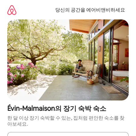
콘
텐
당신의 공간을 에어비앤비하세요
츠
로
바
로
가
기
Évin-Malmaison의 장기 숙박 숙소
한 달 이상 장기 숙박할 수 있는, 집처럼 편안한 숙소를 찾
아보세요.