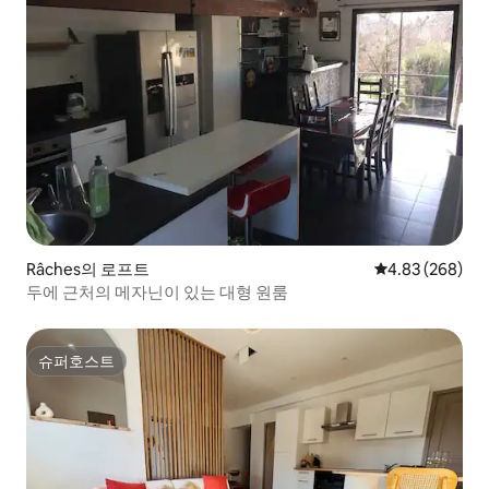
Râches의 로프트
평점 4.83점(5점
4.83 (268)
두에 근처의 메자닌이 있는 대형 원룸
슈퍼호스트
슈퍼호스트