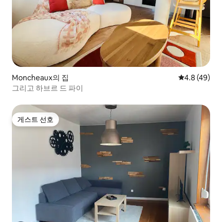
Moncheaux의 집
평점 4.8점(5
4.8 (49)
그리고 하브르 드 파이
게스트 선호
게스트 선호