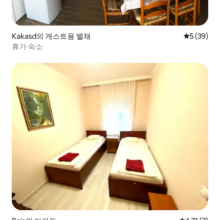
Kakasd의 게스트용 별채
평점 5점(5
5 (39)
휴가 숙소