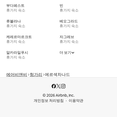
부다페스트
빈
휴가지 숙소
휴가지 숙소
류블랴나
베오그라드
휴가지 숙소
휴가지 숙소
케레르마르크트
자그레브
휴가지 숙소
휴가지 숙소
알카라일푸시
더 보기
휴가지 숙소
에어비앤비
헝가리
에르섹차나드
© 2026 Airbnb, Inc.
개인정보 처리방침
이용약관