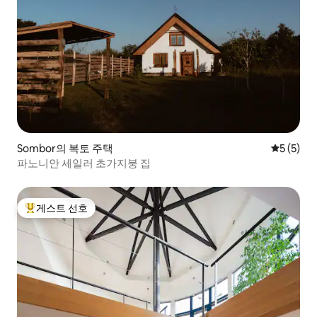
Sombor의 복토 주택
평점 5점(
5 (5)
파노니안 세일러 초가지붕 집
게스트 선호
상위 게스트 선호