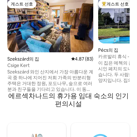
게스트 선호
게스트 선호
게스트 선호
상위 게스트 선호
Pécs의 집
카르발리 휴식 - 전
Szekszárd의 집
평점 4.87점(5점 만점), 후기 83
4.87 (83)
이 집은 메첵의 품에
Csige Kert
시인 페치의 도나투
Szekszárd 와인 산지에서 가장 아름다운 계
습니다. 두 사람을
곡 중 하나에 지어진 저희 가족의 반분리형
양지입니다. 집의 
주택은 거대한 정원, 포도나무, 숲으로 여러
라마에서 진정한 휴
분과 친구들을 기다리고 있습니다. 이 동네
시내 중심가는 가깝
에르섹차나드의 휴가용 임대 숙소의 인기
는 좋아하는 헝가리 와이너리를 방문하거
지고 있음에도 불구
나, 하이킹, 하이킹, 겨울에는 모래 언덕에
편의시설
분히 멀리 떨어져 
서 썰매를 타거나 벽난로의 온기로 휴식을
은 시간을 어떻게 
취하고, 일에 몰입하고, 요리하고, 놀고, 책
기회를 제공합니다. 메체크 투어? 와인 
을 읽을 수 있는 기회를 제공합니다. 숙소 전
음 또는 관광? 서로
체와 정원은 게스트가 마음껏 이용할 수 있
신에게 달려 있습니
습니다. 주방, 식사 공간, 커다란 거실, 욕실
2개, 화장실, 침실 3개가 있습니다.