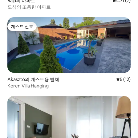
Baja의 아파트
평점 4.71점
4.71 (7)
도심의 조용한 아파트
게스트 선호
게스트 선호
Akasztó의 게스트용 별채
평점 5점(5
5 (12)
Koren Villa Hanging