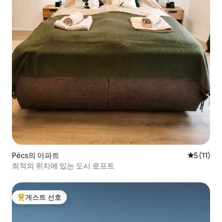
Pécs의 아파트
평점 5점(5
5 (11)
최적의 위치에 있는 도시 로프트
게스트 선호
상위 게스트 선호