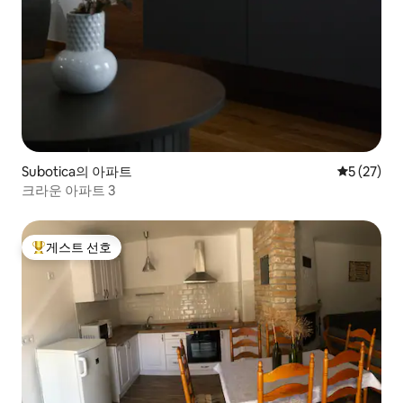
Subotica의 아파트
평점 5점(5
5 (27)
크라운 아파트 3
게스트 선호
상위 게스트 선호