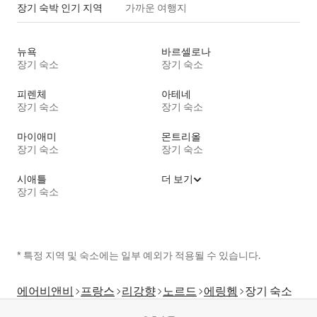
장기 숙박 인기 지역
가까운 여행지
뉴욕
바르셀로나
장기 숙소
장기 숙소
피렌체
아테네
장기 숙소
장기 숙소
마이애미
몬트리올
장기 숙소
장기 숙소
시애틀
더 보기
장기 숙소
* 특정 지역 및 숙소에는 일부 예외가 적용될 수 있습니다.
에어비앤비
프랑스
리강향
노르드
에링헴
장기 숙소