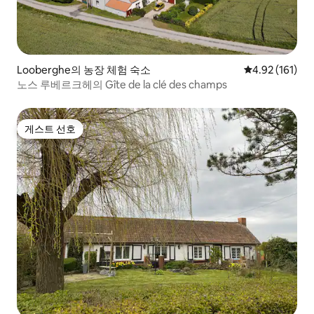
Looberghe의 농장 체험 숙소
평점 4.92점(5
4.92 (161)
노스 루베르크헤의 Gîte de la clé des champs
게스트 선호
게스트 선호