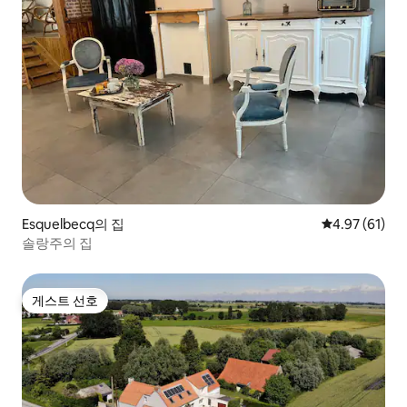
Esquelbecq의 집
평점 4.97점(5
4.97 (61)
솔랑주의 집
게스트 선호
게스트 선호