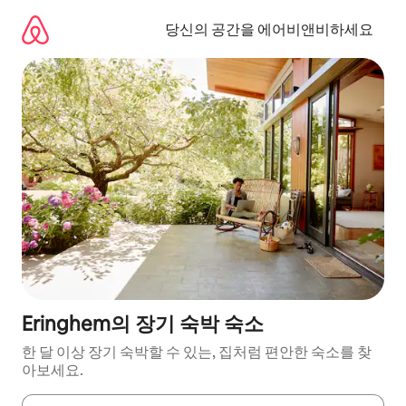
콘
텐
당신의 공간을 에어비앤비하세요
츠
로
바
로
가
기
Eringhem의 장기 숙박 숙소
한 달 이상 장기 숙박할 수 있는, 집처럼 편안한 숙소를 찾
아보세요.