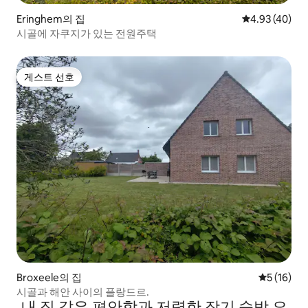
Eringhem의 집
평점 4.93점(5
4.93 (40)
시골에 자쿠지가 있는 전원주택
게스트 선호
게스트 선호
Broxeele의 집
평점 5점(5
5 (16)
시골과 해안 사이의 플랑드르.
내 집 같은 편안함과 저렴한 장기 숙박 요