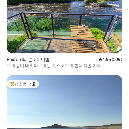
Foxford의 콘도미니엄
평점 4.95점(5점
4.95 (209)
모이강이 내려다보이는 폭스포드의 현대적인 아파트
게스트 선호
상위 게스트 선호