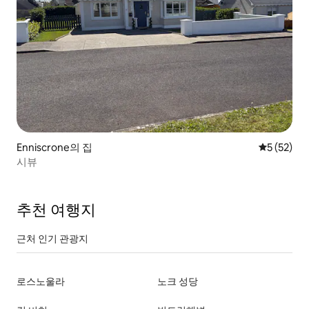
Enniscrone의 집
평점 5점(5
5 (52)
시뷰
추천 여행지
근처 인기 관광지
로스노울라
노크 성당