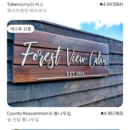
Tobercurry의 버스
평점 4.93점(5점
4.93 (584)
옥스마운틴 레드버스
게스트 선호
게스트 선호
County Roscommon의 통나무집
평점 4.95점(5점
4.95 (183)
숲 전망 통나무집