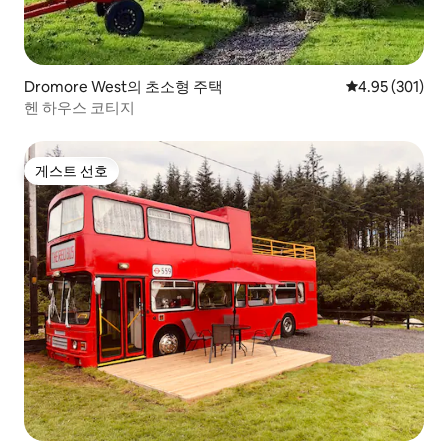
Dromore West의 초소형 주택
평점 4.95점(5점
4.95 (301)
헨 하우스 코티지
게스트 선호
게스트 선호