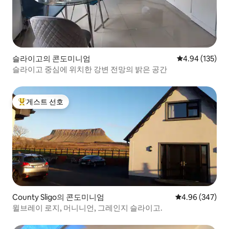
슬라이고의 콘도미니엄
평점 4.94점(5점
4.94 (135)
슬라이고 중심에 위치한 강변 전망의 밝은 공간
게스트 선호
상위 게스트 선호
County Sligo의 콘도미니엄
평점 4.96점(5점
4.96 (347)
윌브레이 로지, 머니니언, 그레인지 슬라이고.