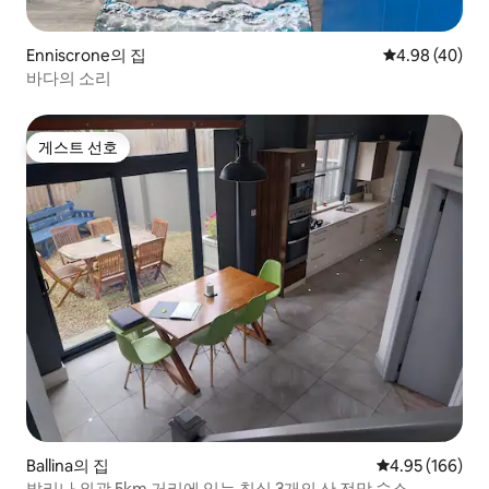
Enniscrone의 집
평점 4.98점(5
4.98 (40)
바다의 소리
게스트 선호
게스트 선호
Ballina의 집
평점 4.95점(5점
4.95 (166)
발리나 외곽 5km 거리에 있는 침실 3개의 산 전망 숙소