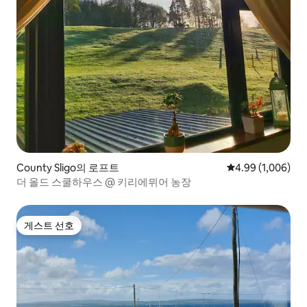
County Sligo의 로프트
평점 4.99점(5점 
4.99 (1,006)
더 올드 스쿨하우스 @ 키리에뮈어 농장
게스트 선호
게스트 선호