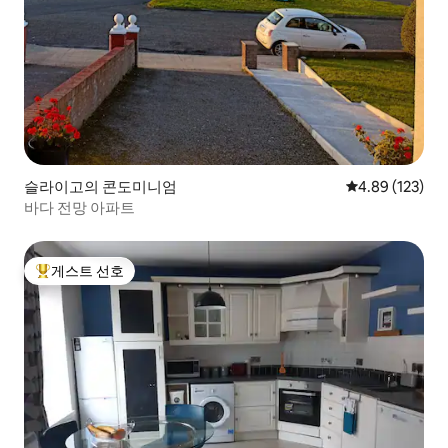
슬라이고의 콘도미니엄
평점 4.89점(5점
4.89 (123)
바다 전망 아파트
게스트 선호
상위 게스트 선호