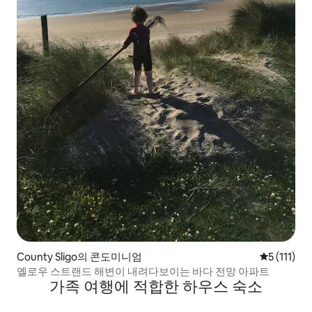
County Sligo의 콘도미니엄
평점 5점(5점
5 (111)
옐로우 스트랜드 해변이 내려다보이는 바다 전망 아파트
가족 여행에 적합한 하우스 숙소