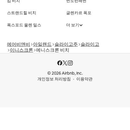
킴 비치
번도런해변
스트랜드힐 비치
글렌카르 폭포
폭스포드 울렌 밀스
더 보기
에어비앤비
아일랜드
슬라이고주
슬라이고
이니스크론
에니스크론 비치
© 2026 Airbnb, Inc.
개인정보 처리방침
이용약관