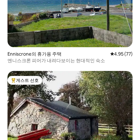
Enniscrone의 휴가용 주택
평점 4.95점(5
4.95 (77)
엔니스크론 피어가 내려다보이는 현대적인 숙소
게스트 선호
상위 게스트 선호