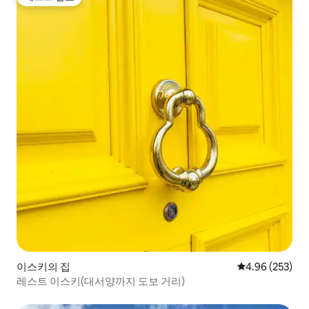
게스트 선호
이스키의 집
평점 4.96점(5점
4.96 (253)
레스트 이스키(대서양까지 도보 거리)