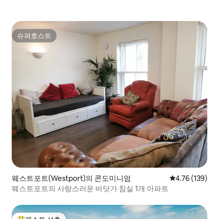
슈퍼호스트
슈퍼호스트
웨스트포트(Westport)의 콘도미니엄
평점 4.76점(5
4.76 (139)
웨스트포트의 사랑스러운 바닷가 침실 1개 아파트