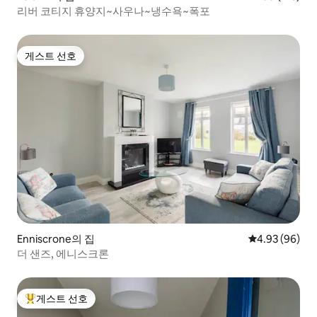
리버 코티지 휴양지~사우나~냉수욕~폭포
게스트 선호
게스트 선호
Enniscrone의 집
평점 4.93점(5
4.93 (96)
더 샌즈, 에니스크론
게스트 선호
상위 게스트 선호