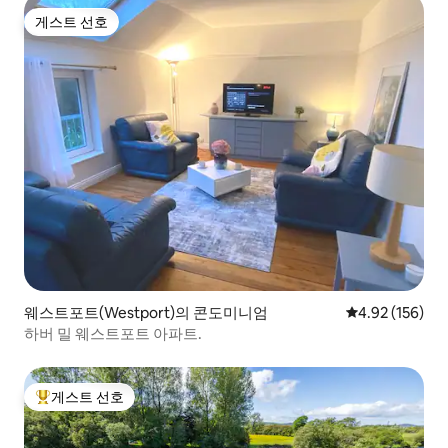
게스트 선호
게스트 선호
웨스트포트(Westport)의 콘도미니엄
평점 4.92점(5점
4.92 (156)
하버 밀 웨스트포트 아파트.
게스트 선호
상위 게스트 선호