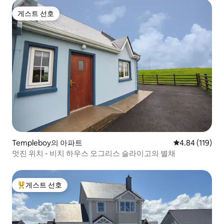
게스트 선호
게스트 선호
Templeboy의 아파트
평점 4.84점(5
4.84 (119)
멋진 위치 - 비치 하우스 오그리스 슬라이고의 별채
게스트 선호
상위 게스트 선호