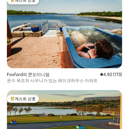
게스트 선호
상위 게스트 선호
Foxford의 콘도미니엄
평점 4.92점(5
4.92 (173)
온수 욕조와 사우나가 있는 레이크하우스 아파트
게스트 선호
상위 게스트 선호