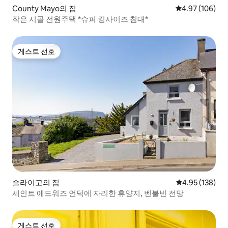
County Mayo의 집
평점 4.97점(5점
4.97 (106)
작은 시골 전원주택 *슈퍼 킹사이즈 침대*
게스트 선호
게스트 선호
슬라이고의 집
평점 4.95점(5점
4.95 (138)
세인트 에드워즈 언덕에 자리한 휴양지, 벤불빈 전망
게스트 선호