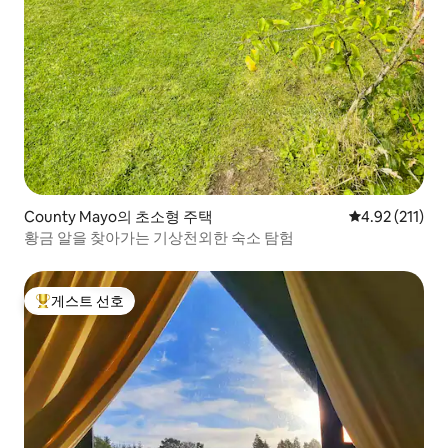
County Mayo의 초소형 주택
평점 4.92점(5
4.92 (211)
황금 알을 찾아가는 기상천외한 숙소 탐험
게스트 선호
상위 게스트 선호