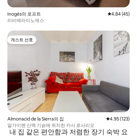
Inogés의 로프트
평점 4.84점(5
4.84 (45)
리비에라이노제스
게스트 선호
게스트 선호
Almonacid de la Sierra의 집
평점 4.95점(5
4.95 (123)
알가이렌 산맥 기슭에 위치한 카사 로사리오
내 집 같은 편안함과 저렴한 장기 숙박 요