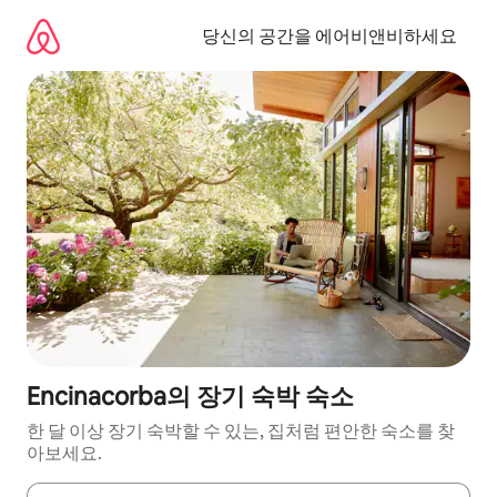
콘
텐
당신의 공간을 에어비앤비하세요
츠
로
바
로
가
기
Encinacorba의 장기 숙박 숙소
한 달 이상 장기 숙박할 수 있는, 집처럼 편안한 숙소를 찾
아보세요.