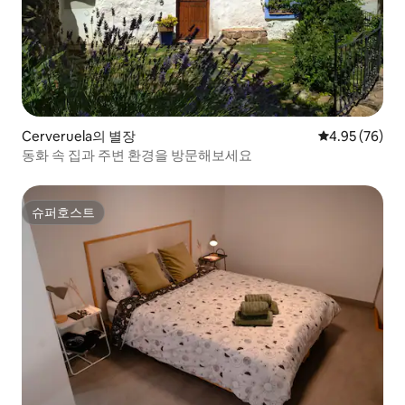
Cerveruela의 별장
평점 4.95점(5
4.95 (76)
동화 속 집과 주변 환경을 방문해보세요
슈퍼호스트
슈퍼호스트