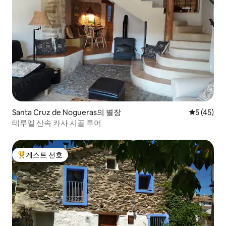
Santa Cruz de Nogueras의 별장
평점 5점(5
5 (45)
테루엘 산속 카사 시골 투어
게스트 선호
상위 게스트 선호