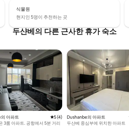
식물원
현지인 5명이 추천하는 곳
두샨베의 다른 근사한 휴가 숙소
, 후기 8개
be의 아파트
평점 5점(5점 만점), 후기 4개
5 (4)
Dushanbe의 아파트
 3룸 아파트. 공항에서 5분 거리
두샨베 중심부에 위치한 아파트