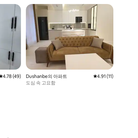
평점 4.78점(5점 만점), 후기 49개
4.78 (49)
Dushanbe의 아파트
평점 4.91점(5점 만점)
4.91 (11)
도심 속 고요함