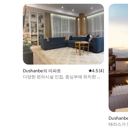
Dushanbe의 아파트
평점 4.5점(5점 만점)
4.5 (4)
다양한 편의시설 인접, 중심부에 위치한 아
파트
Dushan
테라스가 