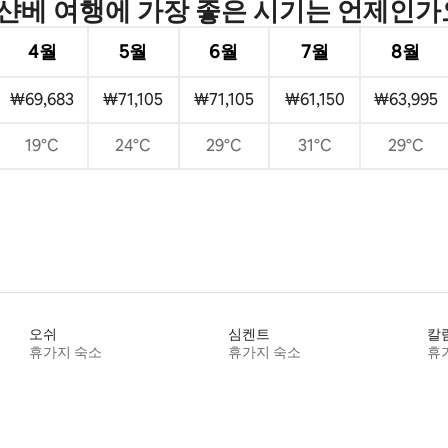
샨베 여행에 가장 좋은 시기는 언제인가
4월
5월
6월
7월
8월
₩69,683
₩71,105
₩71,105
₩61,150
₩63,995
19°C
24°C
29°C
31°C
29°C
오쉬
심켄트
칼
휴가지 숙소
휴가지 숙소
휴