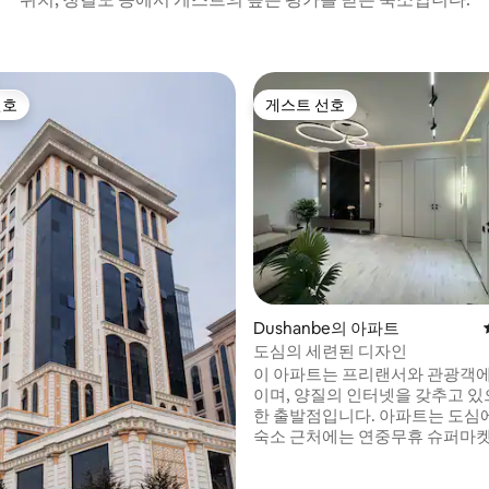
선호
게스트 선호
선호
게스트 선호
, 후기 3개
Dushanbe의 아파트
도심의 세련된 디자인
이 아파트는 프리랜서와 관광객
이며, 양질의 인터넷을 갖추고 있
한 출발점입니다. 아파트는 도심에 있으며,
숙소 근처에는 연중무휴 슈퍼마
카페와 레스토랑이 있습니다. Aucha
Rudaki Park, Somoni Square, O