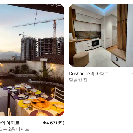
, 후기 4개
Dushanbe의 아파트
달콤한 집
be의 아파트
평점 4.67점(5점 만점), 후기 39개
4.67 (39)
있는 2층 아파트