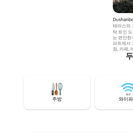
Located in the heart of Dushanbe, you’ll
enjoy easy access to restaurants,
shopping, government offices,
embassies, and the city’s main
Dushan
attractions while relaxing in a peaceful
테라스와 
and secure environment.
늑한 플랫
탁 트인 도
는 편안한
파트에서 
점, 카페,
두
하고 있으
는 공원도 
안함, 편
단체 여행
물/층에 있
룸 및 2
휴식을 위
아파트를 
주방
와이파
요!