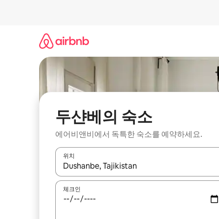
콘
텐
츠
로
바
로
가
기
두샨베의 숙소
에어비앤비에서 독특한 숙소를 예약하세요.
위치
결과가 나오면 위·아래 화살표 키를 사용하거나 터치
체크인