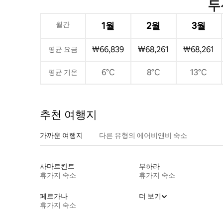
두
월간
1월
2월
3월
₩66,839
₩68,261
₩68,261
평균 요금
6°C
8°C
13°C
평균 기온
추천 여행지
가까운 여행지
다른 유형의 에어비앤비 숙소
사마르칸트
부하라
휴가지 숙소
휴가지 숙소
페르가나
더 보기
휴가지 숙소