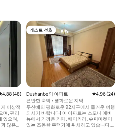
Dushan
게스트 선호
게스트 
게스트 선호
게스트 
두샨베 플
세련되고 편안한 
리에 있는
에 오신 
힐튼 호텔
에 있습니
랑, 소지
저희 건물
언제든지
수 있습니
평점 4.88점(5점 만점), 후기 48개
4.88 (48)
Dushanbe의 아파트
평점 4.96점(5점 만점),
4.96 (24)
편안하게 
수 있습니
편안한 숙박 • 평화로운 지역
해주세요.
에게 이상적
두샨베의 평화로운 92지구에서 즐거운 여행
으며, 편리
되시기 바랍니다! 이 아파트는 소모니 애비
뉴에서 가까운 카페, 베이커리, 슈퍼마켓이
켓과 많은
있는 조용한 주택가에 위치하고 있습니다.
n mall,
택시나 대중교통으로 도심까지 10~15분 거
pera and
리입니다. 플랫은 넓고 새롭게 단장되어 있