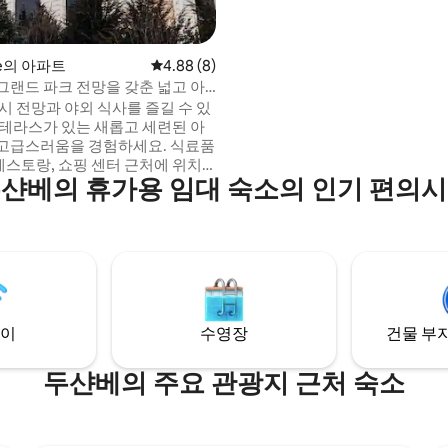
Ballet Theatre, Visa and Registr
Office for Foreigners, Asia Plu
Agency까지 도보 거리. 두샨베
차로 10분 거리에 있습니다.
be의 아파트
평점 4.88점(5점 만점), 후기 8개
4.88 (8)
그랜드 파크 전망을 갖춘 넓고 아
시 전망과 야외 식사를 즐길 수 있
 테라스가 있는 새롭고 세련된 아
고급스러움을 경험하세요. 식료품
 레스토랑, 쇼핑 센터 근처에 위치
샨베의 휴가용 임대 숙소의 인기 편의
며, 신선한 공기와 계절 나무가 있
있습니다. 이 아파트는 스타일, 편
리함의 완벽한 조화를 제공합니다.
객에게 이상적인 숙소로, 같은 건
는 2~12명의 게스트를 위한 1베드
베드룸 유닛을 제공합니다. 평화로운
한 완벽한 환경입니다. 여러 개의
예약하는 방법에 대해 문의하세
이
수영장
건물 부지
두샨베의 주요 관광지 근처 숙소