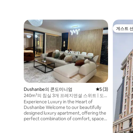
게스트 
게스트 
Dushanbe의 콘도미니엄
평점 5점(5점 만점)
5 (3)
240m²의 침실 3개 프레지덴셜 스위트 | 도
심 | 자쿠지
Experience Luxury in the Heart of
Dushanbe Welcome to our beautifully
designed luxury apartment, offering the
perfect combination of comfort, space,
and elegance for families, business
travelers, diplomats, and groups.