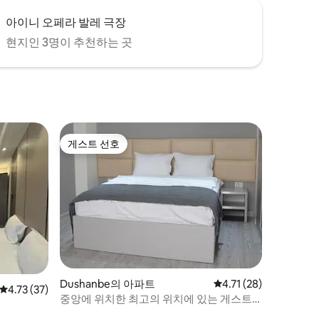
아이니 오페라 발레 극장
현지인 3명이 추천하는 곳
게스트 선호
게스트 선호
Dushanbe의 아파트
평점 4.71점(5점 만점),
4.71 (28)
평점 4.73점(5점 만점), 후기 37개
4.73 (37)
중앙에 위치한 최고의 위치에 있는 게스트
를 100% 선택하세요.