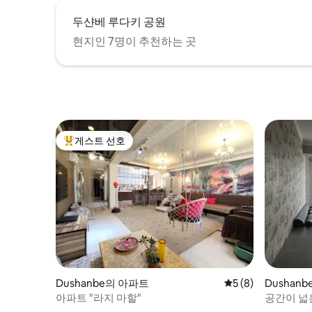
두샨베 루다키 공원
현지인 7명이 추천하는 곳
게스트 선호
상위 게스트 선호
Dushanbe의 아파트
평점 5점(5점 만점)
5 (8)
Dushan
아파트 "라지 마할"
공간이 넓은