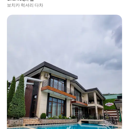
보치카 럭셔리 다차