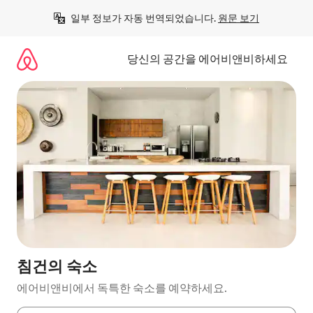
콘
일부 정보가 자동 번역되었습니다. 
원문 보기
텐
츠
로
당신의 공간을 에어비앤비하세요
바
로
가
기
침건의 숙소
에어비앤비에서 독특한 숙소를 예약하세요.