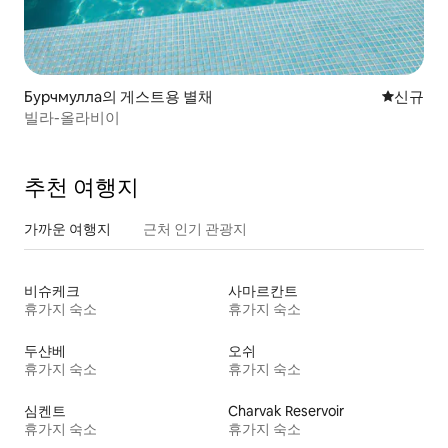
Бурчмулла의 게스트용 별채
신규 숙소
신규
빌라-올라비이
추천 여행지
가까운 여행지
근처 인기 관광지
비슈케크
사마르칸트
휴가지 숙소
휴가지 숙소
두샨베
오쉬
휴가지 숙소
휴가지 숙소
심켄트
Charvak Reservoir
휴가지 숙소
휴가지 숙소