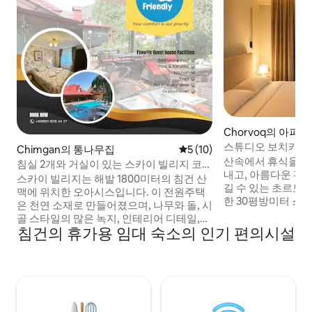
Chorvoq의 아파트
스튜디오 보치카 일
Chimgan의 통나무집
평점 5점(5점 만점), 후기 10
5 (10)
Chorvoq
산속에서 휴식을 취
침실 2개와 거실이 있는 스카이 빌리지 코티
내고, 아름다운 전
지 N1
스카이 빌리지는 해발 1800미터의 침건 산
길 수 있는 초르보크
맥에 위치한 오아시스입니다. 이 전원주택
한 30평방미터 스튜디오. 현대
은 천연 소재로 만들어졌으며, 나무와 돌, 시
멀한 인테리어, 부
골 스타일의 많은 녹지, 인테리어 디테일,🌲
대형 더블 베드, 아늑
침건의 휴가용 임대 숙소의 인기 편의시설
아늑하고 편안한 전원주택 등 자연의 모든
어컨, 소형 주방이 
선물을 사용하려고 노력했습니다. 번잡한
거의 없이 도착하여 
도시에서 휴식을 취할 수 있습니다. 비용은
도록 설계되었습니다. 스튜디오에서
성인 2명입니다. # funcobrazily #
적한 전망을 감상할
foundation # happy time # skyvillage #
지 부지, 산책 공간,
treatment mountains # mountain #
트가 있습니다.
therapy # clean air