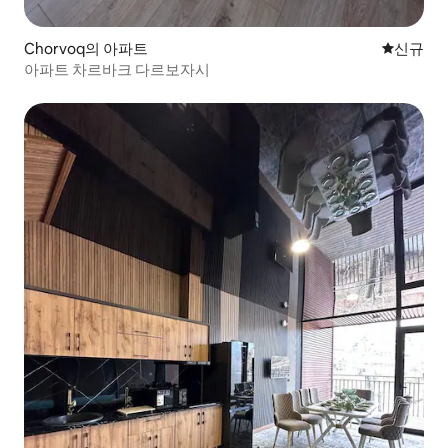
Chorvoq의 아파트
신규 숙소
신규
아파트 차르바크 다르보자시