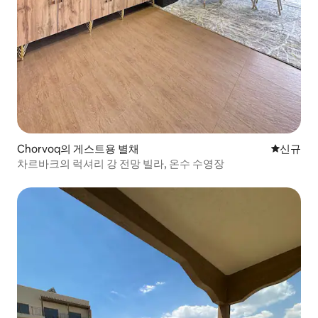
Chorvoq의 게스트용 별채
신규 숙소
신규
차르바크의 럭셔리 강 전망 빌라, 온수 수영장