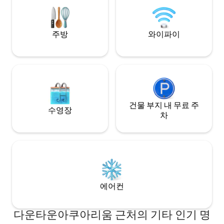
도와드리겠습니다!
주방
와이파이
건물 부지 내 무료 주
수영장
차
에어컨
다운타운아쿠아리움 근처의 기타 인기 명