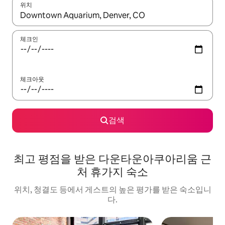
위치
결과가 나오면 위·아래 화살표 키를 사용하거나 터치 또는 스와이프
체크인
체크아웃
검색
최고 평점을 받은 다운타운아쿠아리움 근
처 휴가지 숙소
위치, 청결도 등에서 게스트의 높은 평가를 받은 숙소입니
다.