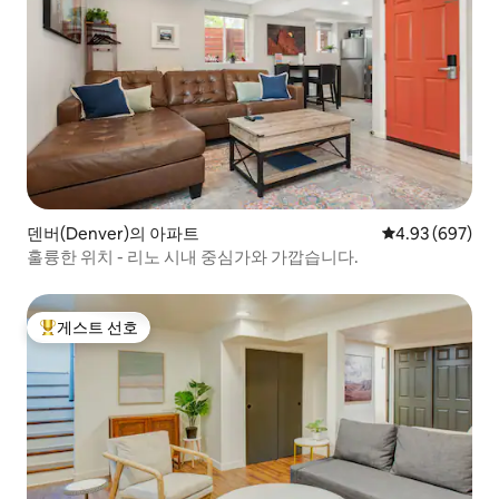
덴버(Denver)의 아파트
평점 4.93점(5점
4.93 (697)
훌륭한 위치 - 리노 시내 중심가와 가깝습니다.
게스트 선호
상위 게스트 선호