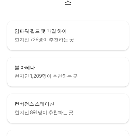
소
임파워 필드 앳 마일 하이
현지인 726명이 추천하는 곳
볼 아레나
현지인 1,209명이 추천하는 곳
컨버전스 스테이션
현지인 891명이 추천하는 곳