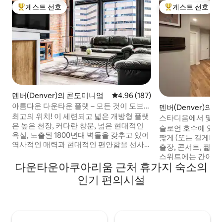
게스트 선호
게스트 선호
상위 게스트 선호
상위 게스트 선호
덴버(Denver)의 콘도미니엄
평점 4.96점(5점 만점), 후기 187
4.96 (187)
아름다운 다운타운 플랫 – 모든 것이 도보
덴버(Denver)의
거리
최고의 위치! 이 세련되고 넓은 개방형 플랫
스타디움에서 몇 분
은 높은 천장, 커다란 창문, 넓은 현대적인
게스트 스위트
슬로언 호수에 있는
욕실, 노출된 1800년대 벽돌을 갖추고 있어
짧게 (또는 길게!)
역사적인 매력과 현대적인 편안함을 선사
출장, 콘서트, 짧은
합니다. 식당, 상점, 오락 시설에서 몇 걸음
스위트에는 간이 주
거리에 있으며, 콜로라도 컨벤션 센터에서
다운타운아쿠아리움 근처 휴가지 숙소의
위트에는 필요한 모
불과 3블록 거리에 있습니다. 최근에 리모
Empower Field (M
인기 편의시설
델링되었으며 세심하고 개인화된 손길을
Sloan 's Lake
위해 소유주가 관리합니다. 출장자나 덴버
우버 또는 리프트가 
를 둘러보고 싶은 커플에게 안성맞춤입니
다. 저는 반려견과 함께 집 위층에서 조용한
다. 저는 콜로라도 토박이이며 기꺼이 현지
삶을 살고 있으므로
추천 장소를 공유하겠습니다!