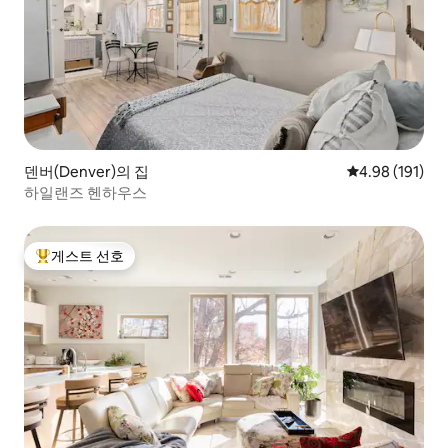
덴버(Denver)의 집
평점 4.98점(5
4.98 (191)
하일랜즈 헨하우스
게스트 선호
상위 게스트 선호