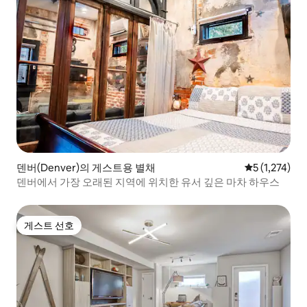
덴버(Denver)의 게스트용 별채
평점 5점(5점 
5 (1,274)
덴버에서 가장 오래된 지역에 위치한 유서 깊은 마차 하우스
게스트 선호
게스트 선호