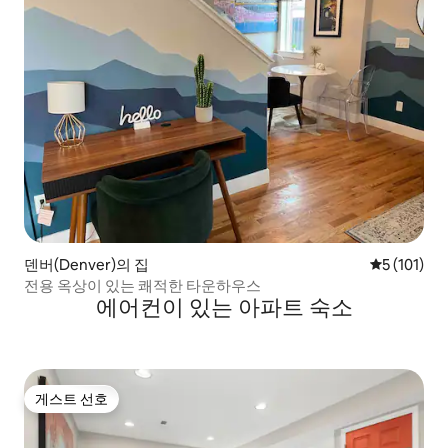
덴버(Denver)의 집
평점 5점(5점
5 (101)
전용 옥상이 있는 쾌적한 타운하우스
에어컨이 있는 아파트 숙소
게스트 선호
게스트 선호