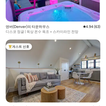
덴버(Denver)의 타운하우스
평점 4.94점(5
4.94 (63)
디스코 정글 | 옥상 온수 욕조 + 스카이라인 전망
게스트 선호
상위 게스트 선호