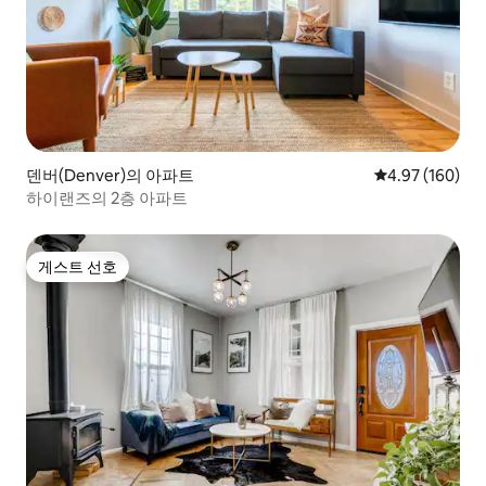
덴버(Denver)의 아파트
평점 4.97점(5점
4.97 (160)
하이랜즈의 2층 아파트
게스트 선호
게스트 선호