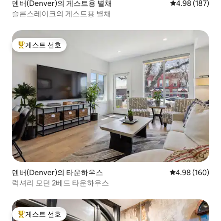
덴버(Denver)의 게스트용 별채
평점 4.98점(5점
4.98 (187)
슬론스레이크의 게스트용 별채
게스트 선호
상위 게스트 선호
덴버(Denver)의 타운하우스
평점 4.98점(5점
4.98 (160)
럭셔리 모던 2베드 타운하우스
게스트 선호
상위 게스트 선호