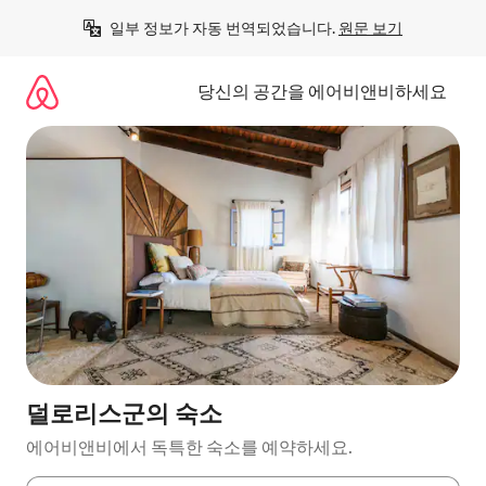
콘
일부 정보가 자동 번역되었습니다. 
원문 보기
텐
츠
로
당신의 공간을 에어비앤비하세요
바
로
가
기
덜로리스군의 숙소
에어비앤비에서 독특한 숙소를 예약하세요.