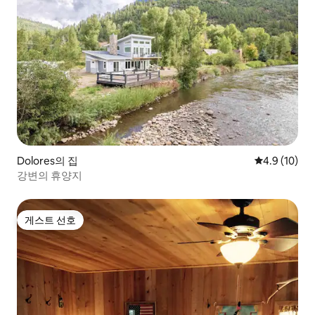
Dolores의 집
평점 4.9점(5
4.9 (10)
강변의 휴양지
게스트 선호
게스트 선호