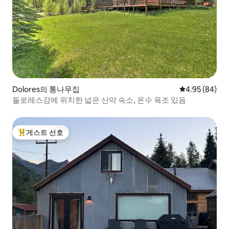
Dolores의 통나무집
평점 4.95점(5
4.95 (84)
돌로레스강에 위치한 넓은 산악 숙소, 온수 욕조 있음
게스트 선호
상위 게스트 선호