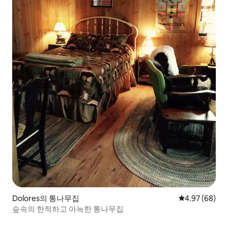
Dolores의 통나무집
평점 4.97점(5
4.97 (68)
숲속의 한적하고 아늑한 통나무집