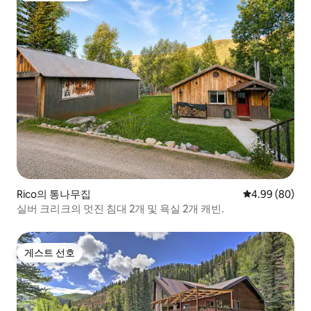
Rico의 통나무집
평점 4.99점(5
4.99 (80)
실버 크리크의 멋진 침대 2개 및 욕실 2개 캐빈.
게스트 선호
게스트 선호