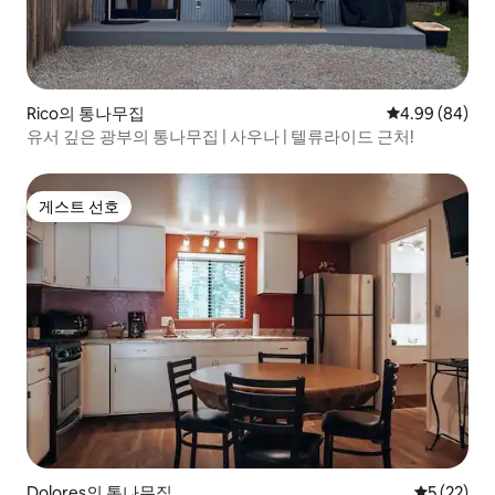
Rico의 통나무집
평점 4.99점(5
4.99 (84)
유서 깊은 광부의 통나무집 | 사우나 | 텔류라이드 근처!
게스트 선호
게스트 선호
Dolores의 통나무집
평점 5점(5
5 (22)