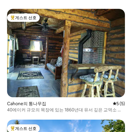
게스트 선호
상위 게스트 선호
Cahone의 통나무집
평점 5점(
5 (5)
40에이커 규모의 목장에 있는 1860년대 유서 깊은 교역소 오
두막
게스트 선호
상위 게스트 선호