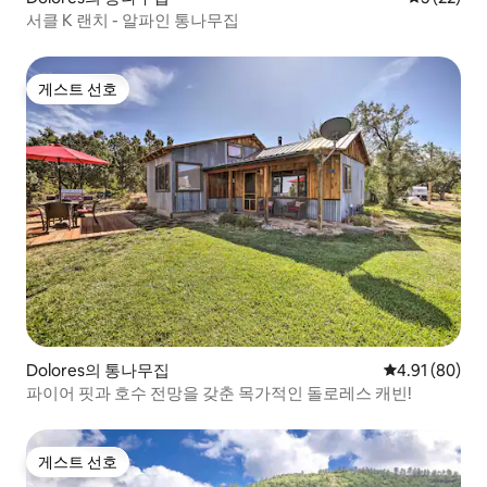
서클 K 랜치 - 알파인 통나무집
게스트 선호
게스트 선호
Dolores의 통나무집
평점 4.91점(5
4.91 (80)
파이어 핏과 호수 전망을 갖춘 목가적인 돌로레스 캐빈!
게스트 선호
게스트 선호