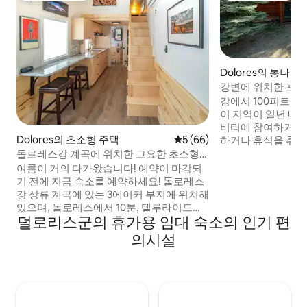
Dolores의 통나무
강변에 위치한 프라
트의 오두막'
강에서 100피트 
이 지역이 일년 내
비티에 참여하거나 
Dolores의 초소형 주택
평점 5점(5점 만점), 후기 66
5 (66)
하거나 휴식을 취할
니다. 상쾌한 돌로
돌로레스강 계곡에 위치한 고요한 초소형
거나 수영을 하고, 
럭셔리 주택
여름이 거의 다가왔습니다! 예약이 마감되
킹을 하고, 물고기
기 전에 지금 숙소를 예약하세요! 돌로레스
의 소리를 듣고, 대
강 상류 계곡에 있는 3에이커 부지에 위치해
간혹 곰을 볼 수 
있으며, 돌로레스에서 10분, 텔루라이드에
키, 다운힐 스키를
덜로리스군의 휴가용 임대 숙소의 인기 편
서 55마일 거리에 있습니다. 일년 내내 이용
서 녹아보세요. 모든
할 수 있으며, 세계적인 수준의 산악 자전거,
의시설
용 가능합니다. 스
낚시, 하이킹에서 몇 분 거리에 있으며, 텔룰
해주세요.
라이드에서 세계적인 수준의 스키를 즐길
수 있는 1시간이 채 걸리지 않습니다. 편안
하고 안락한 숙박을 위한 모든 편의시설을
갖춘 이 새로 지어진 초소형 주택에서 고급