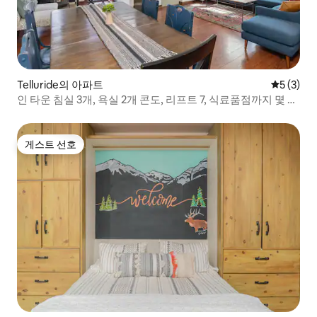
Telluride의 아파트
평점 5점(
5 (3)
인 타운 침실 3개, 욕실 2개 콘도, 리프트 7, 식료품점까지 몇 걸
음
게스트 선호
게스트 선호