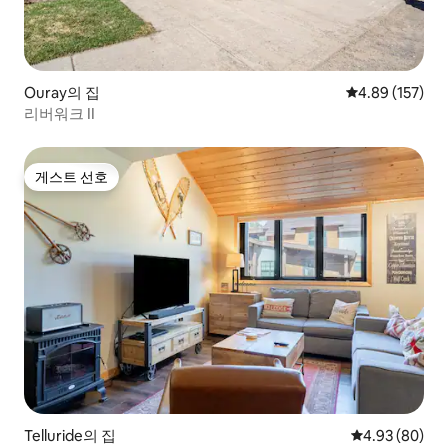
Ouray의 집
평점 4.89점(5점
4.89 (157)
리버워크 II
게스트 선호
게스트 선호
Telluride의 집
평점 4.93점(5
4.93 (80)