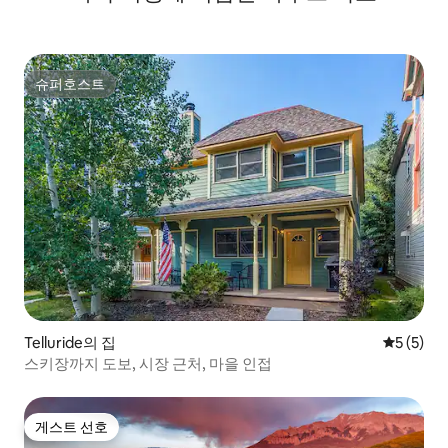
슈퍼호스트
슈퍼호스트
Telluride의 집
평점 5점(
5 (5)
스키장까지 도보, 시장 근처, 마을 인접
게스트 선호
게스트 선호