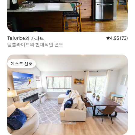
Telluride의 아파트
평점 4.95점(5
4.95 (73)
텔룰라이드의 현대적인 콘도
게스트 선호
게스트 선호