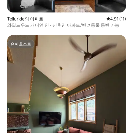
Telluride의 아파트
평점 4.91점(
4.91 (11)
와일드우드 캐니언 인 - 산후안 아파트/반려동물 동반 가능
슈퍼호스트
슈퍼호스트