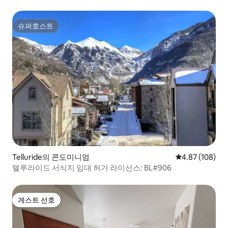
원주택
슈퍼호스트
슈퍼호스트
Telluride의 콘도미니엄
평점 4.87점(5점
4.87 (108)
텔루라이드 서식지 임대 허가 라이선스: BL#906
게스트 선호
게스트 선호