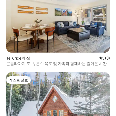
Telluride의 집
평점 5점(
5 (3)
곤돌라까지 도보, 온수 욕조 및 가족과 함께하는 즐거운 시간
게스트 선호
게스트 선호