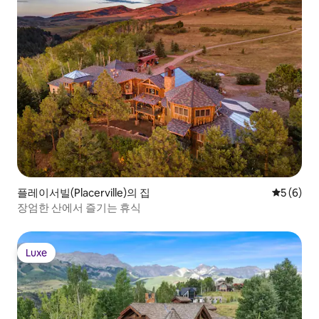
플레이서빌(Placerville)의 집
평점 5점(
5 (6)
장엄한 산에서 즐기는 휴식
Luxe
Luxe