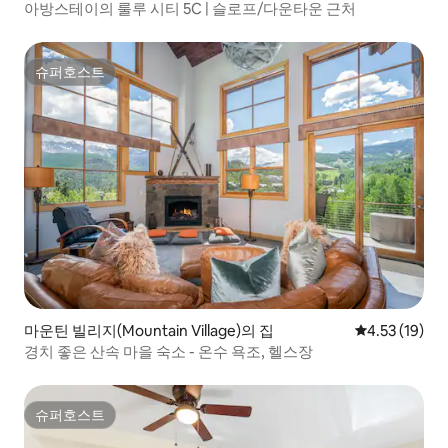
아방스테이의 룰루 시티 5C | 슬로프/다운타운 근처
슈퍼호스트
슈퍼호스트
마운틴 빌리지(Mountain Village)의 집
평점 4.53점(5
4.53 (19)
경치 좋은 산속 마을 숙소 - 온수 욕조, 헬스장
슈퍼호스트
슈퍼호스트