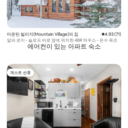
마운틴 빌리지(Mountain Village)의 집
평점 4.93점(5
4.93 (71)
알파 로지 - 슬로프 바로 옆에 위치한 4BR 하우스 - 온수 욕조
에어컨이 있는 아파트 숙소
게스트 선호
게스트 선호