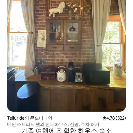
Telluride의 콘도미니엄
평점 4.78점(5점
4.78 (322)
메인 스트리트 텔의 펜트하우스. 전망, 주차 허가
가족 여행에 적합한 하우스 숙소