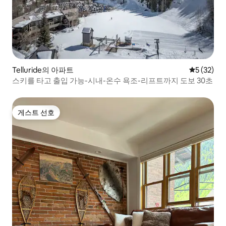
Telluride의 아파트
평점 5점(5
5 (32)
스키를 타고 출입 가능-시내-온수 욕조-리프트까지 도보 30초
게스트 선호
게스트 선호