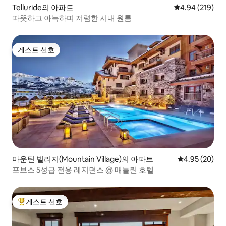
Telluride의 아파트
평점 4.94점(5점
4.94 (219)
따뜻하고 아늑하며 저렴한 시내 원룸
게스트 선호
게스트 선호
마운틴 빌리지(Mountain Village)의 아파트
평점 4.95점(5
4.95 (20)
포브스 5성급 전용 레지던스 @ 매들린 호텔
게스트 선호
상위 게스트 선호