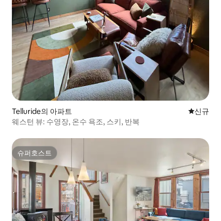
Telluride의 아파트
신규 숙소
신규
웨스턴 뷰: 수영장, 온수 욕조, 스키, 반복
슈퍼호스트
슈퍼호스트