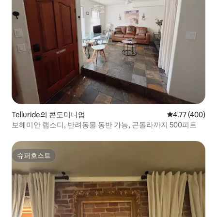
Telluride의 콘도미니엄
평점 4.77점(5점
4.77 (400)
보헤미안 랩소디, 반려동물 동반 가능, 곤돌라까지 500피트
슈퍼호스트
슈퍼호스트