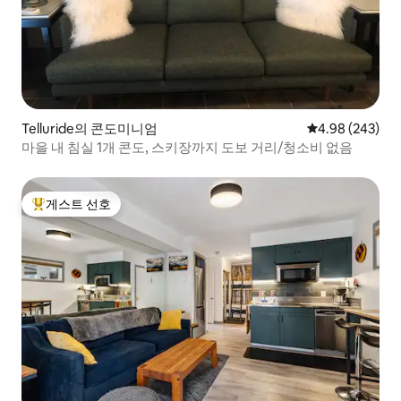
Telluride의 콘도미니엄
평점 4.98점(5점
4.98 (243)
마을 내 침실 1개 콘도, 스키장까지 도보 거리/청소비 없음
게스트 선호
상위 게스트 선호