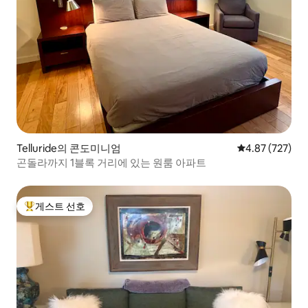
Telluride의 콘도미니엄
평점 4.87점(5점
4.87 (727)
곤돌라까지 1블록 거리에 있는 원룸 아파트
게스트 선호
상위 게스트 선호