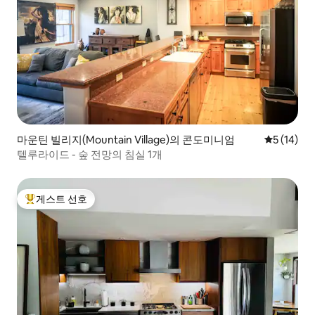
마운틴 빌리지(Mountain Village)의 콘도미니엄
평점 5점(5
5 (14)
텔루라이드 - 숲 전망의 침실 1개
게스트 선호
상위 게스트 선호