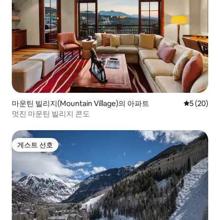
마운틴 빌리지(Mountain Village)의 아파트
평점 5점(5
5 (20)
멋진 마운틴 빌리지 콘도
게스트 선호
게스트 선호