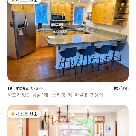
상위 게스트 선호
Telluride의 아파트
평점 5점(5
5 (49)
차고가 있는 침실 1개 - 스키장, 강, 마을 접근 용이
게스트 선호
상위 게스트 선호