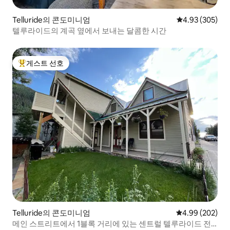
Telluride의 콘도미니엄
평점 4.93점(5점
4.93 (305)
텔루라이드의 계곡 옆에서 보내는 달콤한 시간
게스트 선호
상위 게스트 선호
Telluride의 콘도미니엄
평점 4.99점(5점
4.99 (202)
메인 스트리트에서 1블록 거리에 있는 센트럴 텔루라이드 전