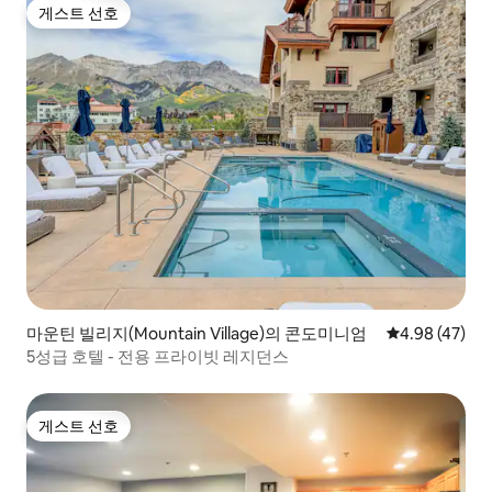
게스트 선호
게스트 선호
마운틴 빌리지(Mountain Village)의 콘도미니엄
평점 4.98점(5
4.98 (47)
5성급 호텔 - 전용 프라이빗 레지던스
게스트 선호
게스트 선호