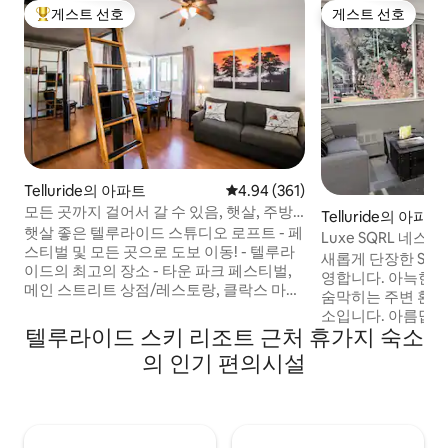
게스트 선호
게스트 선호
상위 게스트 선호
게스트 선호
Telluride의 아파트
평점 4.94점(5점 만점), 후기 361
4.94 (361)
모든 곳까지 걸어서 갈 수 있음, 햇살, 주방,
Telluride의 아파트
온수 욕조, 조용함
햇살 좋은 텔루라이드 스튜디오 로프트 - 페
Luxe SQRL 네스
스티벌 및 모든 곳으로 도보 이동! - 텔루라
새롭게 단장한 SQR
이드의 최고의 장소 - 타운 파크 페스티벌,
영합니다. 아늑한 
메인 스트리트 상점/레스토랑, 클락스 마켓,
숨막히는 주변 환경
산책로, 곤돌라까지 도보로 가까운 거리 -
소입니다. 아름답게 디자인된 현대적인 공
온수 욕조(공용) -자동차가 필요 없습니다! -
텔루라이드 스키 리조트 근처 휴가지 숙소
간으로 산 전망을 감
조용한 최상층 - 멋진 산 전망 - 쨍한 햇살! -
문, 퀸사이즈 침대,
의 인기 편의시설
아늑한 퀸 사이즈 침대 및 소파 침대 - 블루
있습니다. 간이 주
그래스, 재즈/머쉬룸, 필름, 블루스앤브루
냉장고, 3중 기능 
스 페스티벌, 7월 4일, 추수감사절, 크리스
에어프라이어, 커피
마스 및 봄/가을 휴양에 이상적입니다! 지금
습니다. 간단한 식
페스티벌 휴가를 예약하세요!