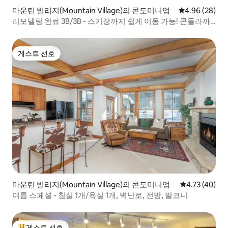
마운틴 빌리지(Mountain Village)의 콘도미니엄
평점 4.96점(5
4.96 (28)
리모델링 완료 3B/3B - 스키장까지 쉽게 이동 가능! 콘돌라까
지 도보
게스트 선호
게스트 선호
마운틴 빌리지(Mountain Village)의 콘도미니엄
평점 4.73점(5
4.73 (40)
여름 스페셜 - 침실 1개/욕실 1개, 벽난로, 전망, 발코니
게스트 선호