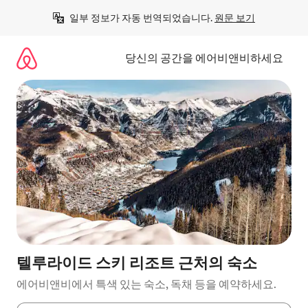
콘
일부 정보가 자동 번역되었습니다. 
원문 보기
텐
츠
로
당신의 공간을 에어비앤비하세요
바
로
가
기
텔루라이드 스키 리조트 근처의 숙소
에어비앤비에서 특색 있는 숙소, 독채 등을 예약하세요.