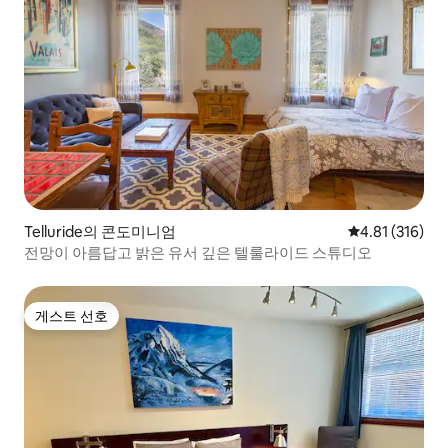
Telluride의 콘도미니엄
평점 4.81점(5
4.81 (316)
전망이 아름답고 밝은 유서 깊은 텔룰라이드 스튜디오
게스트 선호
게스트 선호