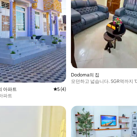
, 후기 6개
Dodoma의 집
모던하고 넓습니다. SGR역까지 1
의 아파트
평점 5점(5점 만점), 후기 4개
5 (4)
아파트