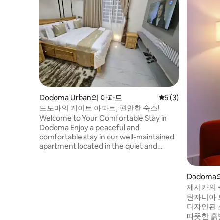
Dodoma Urban의 아파트
평점 5점(5점 만점)
5 (3)
도도마의 케이트 아파트, 편안한 숙소!
Welcome to Your Comfortable Stay in
Dodoma Enjoy a peaceful and
comfortable stay in our well-maintained
apartment located in the quiet and
secure area of Iyumbu, Dodoma. Best
for business travelers, government
work, transit, or leisure. perfect balance
Dodoma
of convenience, privacy, and value. ✨
제시카의 숙
What You’ll Love is : • Clean, spacious,
탄자니아 
and thoughtfully arranged rooms •
디자인된 스와힐리
Comfortable bed for a restful night’s
따뜻한 흙