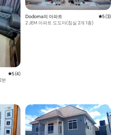
Dodoma의 아파트
평점 5점(5점 만점)
5 (3)
2 JEM 아파트 도도마(침실 2개 1층)
평점 5점(5점 만점), 후기 4개
5 (4)
2분