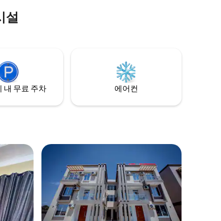
 내에 레스
시설
누리세요.
에 있으며
과 접근성
, 도도마
 집처럼 편
 내 무료 주차
에어컨