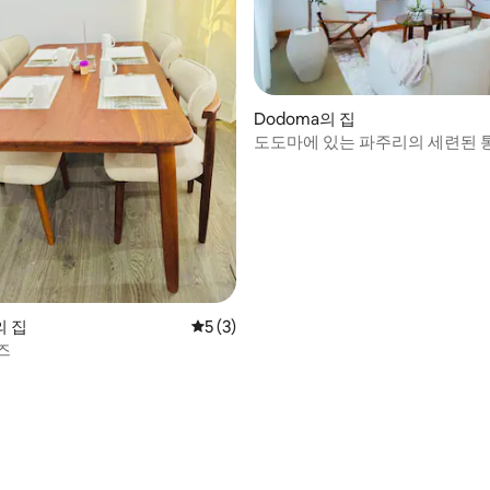
 후기 25개
Dodoma의 집
도도마에 있는 파주리의 세련된
의 집
평점 5점(5점 만점), 후기 3개
5 (3)
즈