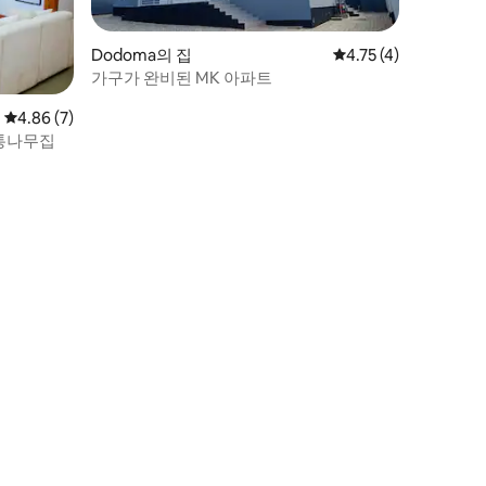
Dodoma의 집
평점 4.75점(5점 만점)
4.75 (4)
가구가 완비된 MK 아파트
평점 4.86점(5점 만점), 후기 7개
4.86 (7)
 통나무집