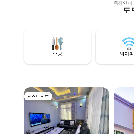
sleep • Fully equipped kitchen • Reliable
특징인 이
Wi-Fi for work 24/7 • Secure parking
도
련된 휴식 공
available
지, 식사
어가 있어
팅하기에 
특색을 갖
이상적입니
라자에서 5
미터 거리
주방
와이파
게스트 선호
게스트 선호