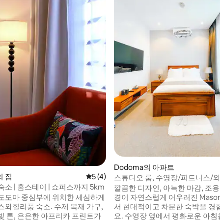
, 후기 3개
Dodoma의 아파트
의 집
평점 5점(5점 만점), 후기 4개
5 (4)
스튜디오 룸, 수영장/피트니스/와
소 | 홈스테이 | 쇼퍼스까지 5km
메종 럭스
깔끔한 디자인, 아늑한 마감, 조용
도도마 중심부에 위치한 세심하게
경이 자연스럽게 어우러진 Mason
풍 숙소. 수제 목재 가구,
서 현대적이고 차분한 숙박을 
빛 톤, 은은한 아프리카 프린트가
요. 수영장 옆에서 평화로운 아침