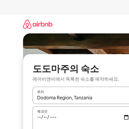
콘
텐
츠
로
바
로
가
기
도도마주의 숙소
에어비앤비에서 독특한 숙소를 예약하세요.
위치
결과가 나오면 위·아래 화살표 키를 사용하거나 터치
체크인