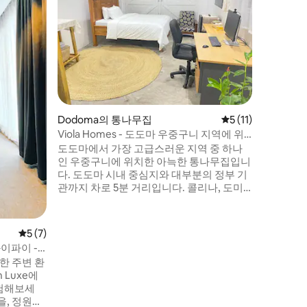
평화로운 
넓은 정원,
축 디자인
지를 둘러
숙소는 아
방, 현지
다. 숙소에서 30분 거리에 있는 홈볼로 호수
에서 카약을 
서 16km
Dodoma의 통나무집
평점 5점(5점 만점),
5 (11)
공항에서 
Viola Homes - 도도마 우중구니 지역에 위
치한 아늑한 통나무집
도도마에서 가장 고급스러운 지역 중 하나
인 우중구니에 위치한 아늑한 통나무집입니
다. 도도마 시내 중심지와 대부분의 정부 기
관까지 차로 5분 거리입니다. 콜리나, 도미
야, 잭스 샐러드와 같은 훌륭한 레스토랑이
도보로 6분 거리에 있으며, 일일 걸음 수를
늘리고 싶으시면 도보로 이동하실 수도 있
평점 5점(5점 만점), 후기 7개
5 (7)
습니다. Teams 회의 및 웨비나 전용 업무 공
이파이 -
간, 노트북에 연결할 수 있는 대형 PC 모니
한 주변 환
터. 안심하고 편안하게 지낼 수 있는 안전한
 Luxe에
숙소입니다.
경험해보세
을, 정원에