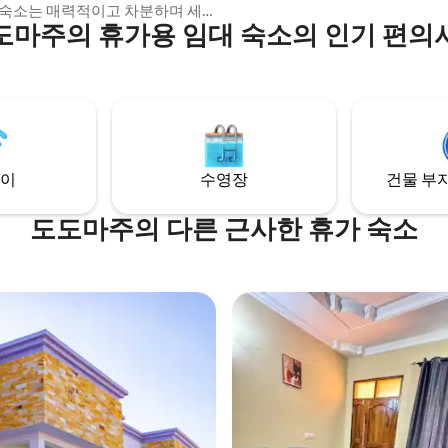
 숙소는 매력적이고 차분하며 세
서 여유로운 저녁을 즐기고, 숙소
도마주의 휴가용 임대 숙소의 인기 편의
간을 제공합니다. 아늑한 라운
토랑과 체육관이 있어 편리함을 
 공간, 깔끔한 미니멀리스트 인테리
쇼퍼스 플라자에서 단 12분 거리
 휴식을 취하거나, 일하거나, 호스
SGR 역에서 가깝습니다. 편안함
완벽합니다. 출장객이나 문화적
이 완벽하게 조화를 이루는 곳으로
춘 편안함을 추구하는 게스트에게
에서 긴장을 풀고, 재충전하고, 내
다. 위치가 편리하며, 쇼퍼스 플
안하게 지낼 수 있는 곳입니다.
km, 헬스장 및 쇼핑센터에서 100
에 있습니다.
이
수영장
건물 부지
도도마주의 다른 근사한 휴가 숙소