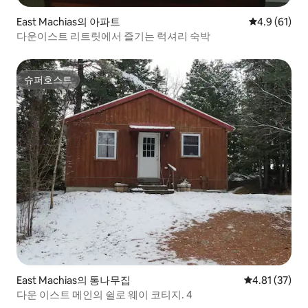
East Machias의 아파트
평점 4.9점(5
4.9 (61)
다운이스트 리트릿에서 즐기는 럭셔리 숙박
슈퍼호스트
슈퍼호스트
East Machias의 통나무집
평점 4.81점(5
4.81 (37)
다운 이스트 메인의 쉴로 웨이 코티지. 4