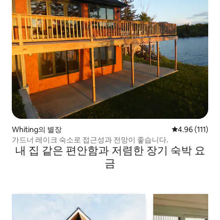
Whiting의 별장
평점 4.96점(5
4.96 (111)
가드너 레이크 숙소로 접근성과 전망이 좋습니다.
내 집 같은 편안함과 저렴한 장기 숙박 요
금