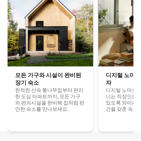
모든 가구와 시설이 완비된
디지털 노마드
장기 숙소
자
한적한 산속 통나무집부터 편리
디지털 노마드나
한 도심 아파트까지, 모든 가구
니는 직장인들이
와 편의시설을 완비해 집처럼 편
있도록 와이파이
안한 숙소를 만나보세요.
간을 갖춘 숙소