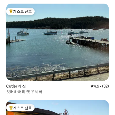
게스트 선호
상위 게스트 선호
Cutler의 집
평점 4.97점(5
4.97 (32)
컷러하버의 옛 우체국
게스트 선호
상위 게스트 선호