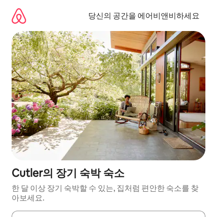
콘
텐
당신의 공간을 에어비앤비하세요
츠
로
바
로
가
기
Cutler의 장기 숙박 숙소
한 달 이상 장기 숙박할 수 있는, 집처럼 편안한 숙소를 찾
아보세요.