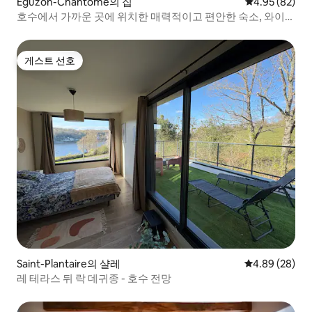
Éguzon-Chantôme의 집
평점 4.95점(5
4.95 (82)
호수에서 가까운 곳에 위치한 매력적이고 편안한 숙소, 와이파
이 및 정원
게스트 선호
게스트 선호
Saint-Plantaire의 샬레
평점 4.89점(5
4.89 (28)
레 테라스 뒤 락 데귀종 - 호수 전망