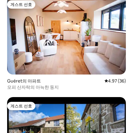
게스트 선호
게스트 선호
Guéret의 아파트
평점 4.97점(5
4.97 (36)
모피 산자락의 아늑한 둥지
게스트 선호
게스트 선호