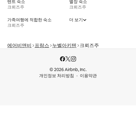
텐트 숙소
별장 숙소
크뢰즈주
크뢰즈주
가족여행에 적합한 숙소
더 보기
크뢰즈주
에어비앤비
프랑스
누벨아키텐
크뢰즈주
© 2026 Airbnb, Inc.
개인정보 처리방침
이용약관