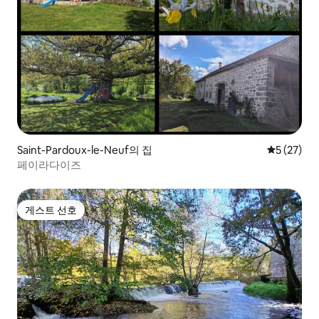
Saint-Pardoux-le-Neuf의 집
평점 5점(5
5 (27)
페이라다이즈
게스트 선호
게스트 선호