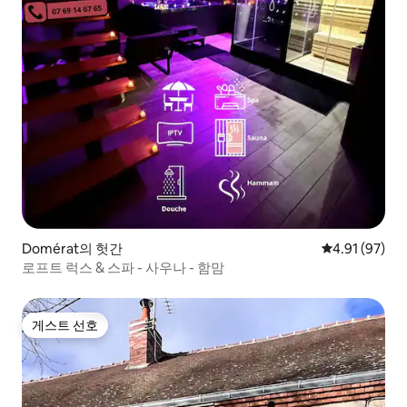
Domérat의 헛간
평점 4.91점(5
4.91 (97)
로프트 럭스 & 스파 - 사우나 - 함맘
게스트 선호
게스트 선호