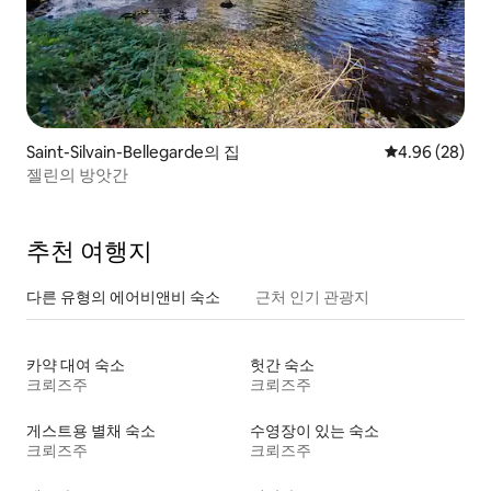
Saint-Silvain-Bellegarde의 집
평점 4.96점(5
4.96 (28)
젤린의 방앗간
추천 여행지
다른 유형의 에어비앤비 숙소
근처 인기 관광지
카약 대여 숙소
헛간 숙소
크뢰즈주
크뢰즈주
게스트용 별채 숙소
수영장이 있는 숙소
크뢰즈주
크뢰즈주