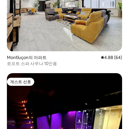
Montluçon의 아파트
평점 4.88점(5
4.88 (64)
로프트 스파 사우나 10인용
게스트 선호
게스트 선호