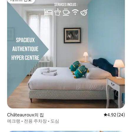
게스트 선호
Châteauroux의 집
평점 4.92점(5
4.92 (24)
에크랭 • 전용 주차장 • 도심