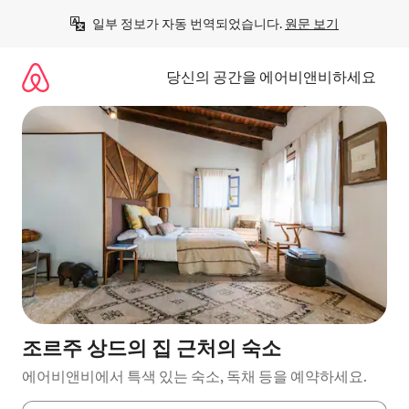
콘
일부 정보가 자동 번역되었습니다. 
원문 보기
텐
츠
로
당신의 공간을 에어비앤비하세요
바
로
가
기
조르주 상드의 집 근처의 숙소
에어비앤비에서 특색 있는 숙소, 독채 등을 예약하세요.