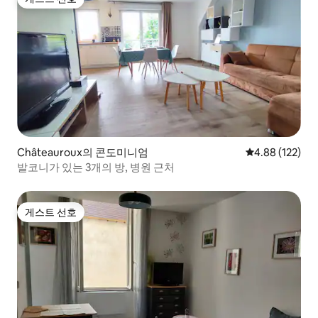
게스트 선호
Châteauroux의 콘도미니엄
평점 4.88점(5점
4.88 (122)
발코니가 있는 3개의 방, 병원 근처
게스트 선호
게스트 선호