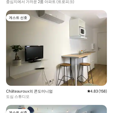
중심지에서 가까운 2룸 아파트 (트로피크)
게스트 선호
게스트 선호
Châteauroux의 콘도미니엄
평점 4.83점(5점
4.83 (158)
도심 스튜디오
게스트 선호