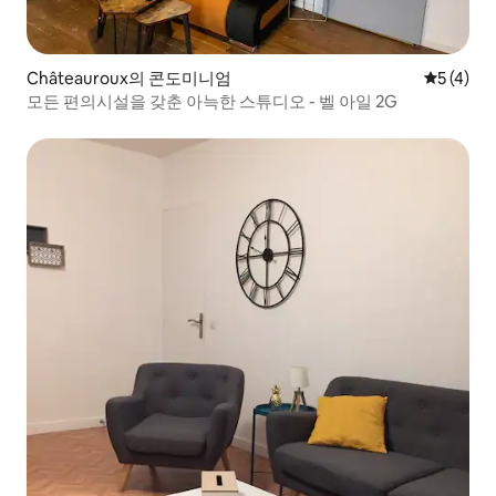
Châteauroux의 콘도미니엄
평점 5점(
5 (4)
모든 편의시설을 갖춘 아늑한 스튜디오 - 벨 아일 2G