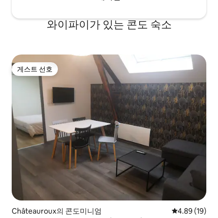
와이파이가 있는 콘도 숙소
게스트 선호
게스트 선호
Châteauroux의 콘도미니엄
평점 4.89점(5
4.89 (19)