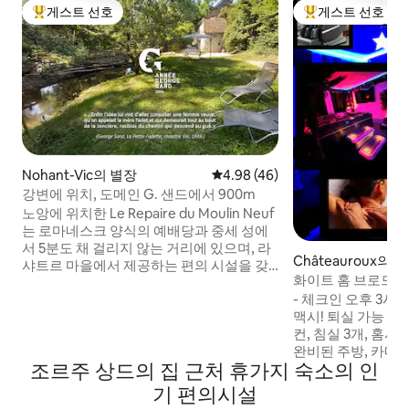
게스트 선호
게스트 선호
상위 게스트 선호
상위 게스트 선호
Nohant-Vic의 별장
평점 4.98점(5점 만점), 후기 46
4.98 (46)
강변에 위치, 도메인 G. 샌드에서 900m
노앙에 위치한 Le Repaire du Moulin Neuf
는 로마네스크 양식의 예배당과 중세 성에
서 5분도 채 걸리지 않는 거리에 있으며, 라
Châteauroux의
샤트르 마을에서 제공하는 편의 시설을 갖
화이트 홈 브로드웨이
추고 있습니다. 또한, 이 숙소는 소설 '라 쁘
지
- 체크인 오후 3시부터 - 다음날 오전
띠 파뎃' 주인공의 진짜 '집'이라는 점과, 입
맥시! 퇴실 가능 진정한 평화의 안식처, 에어
구가 조르주 상드와 그녀의 유명한 친구들
컨, 침실 3개, 홈
이 이용했던 산책로 아래에 있다는 점에서
완비된 주방, 카메
독특합니다. 2022년에 "21세기 스타일"로
조르주 상드의 집 근처 휴가지 숙소의 인
1개, 6인용 XXL 
개조된 18세기 베리 하우스는 물랭 뉘프와
실에는 작은 욕조),
인드레와 접해 있는 밝은 녹색 환경에 둘러
기 편의시설
사지 옵션 79 수영장
싸여 있습니다.