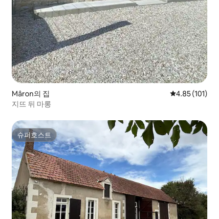
Mâron의 집
평점 4.85점(5
4.85 (101)
지뜨 뒤 마롱
슈퍼호스트
슈퍼호스트