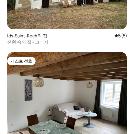
Ids-Saint-Roch의 집
평점 5점(
5 (5)
전원 속의 집 - 코티지
게스트 선호
게스트 선호