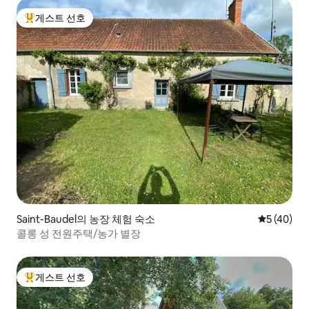
게스트 선호
상위 게스트 선호
Saint-Baudel의 농장 체험 숙소
평점 5점(5
5 (40)
콜롱 성 전원주택/농가 별장
게스트 선호
상위 게스트 선호