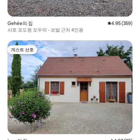
Gehée의 집
평점 4.95점(5점
4.95 (359)
샤토 포도원 오두막 - 보발 근처 4인용
게스트 선호
게스트 선호