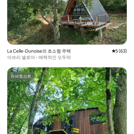
La Celle-Dunoise의 초소형 주택
평점 5점(5
5 (63)
아브리 셀로아 - 매력적인 오두막
슈퍼호스트
슈퍼호스트