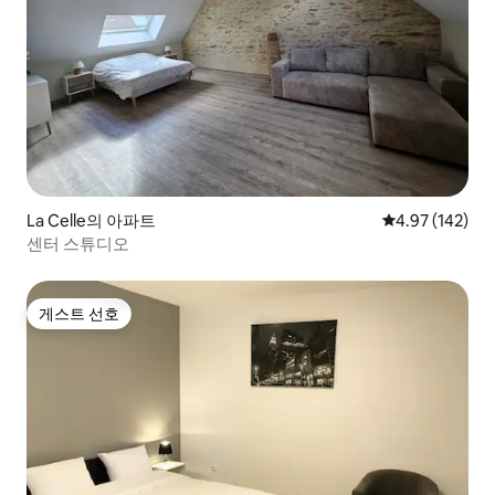
La Celle의 아파트
평점 4.97점(5점
4.97 (142)
센터 스튜디오
게스트 선호
게스트 선호