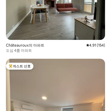
Châteauroux의 아파트
평점 4.91점(5
4.91 (154)
도심 4룸 아파트
게스트 선호
상위 게스트 선호