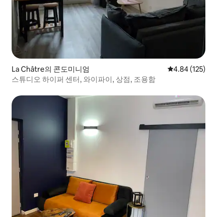
La Châtre의 콘도미니엄
평점 4.84점(5점
4.84 (125)
스튜디오 하이퍼 센터, 와이파이, 상점, 조용함