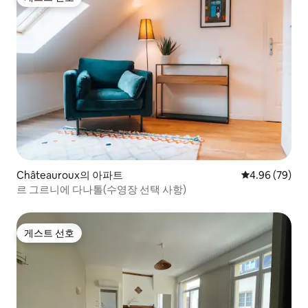
게스트 선호
Châteauroux의 아파트
평점 4.96점(5
4.96 (79)
르 그르니에 다나톨(수영장 선택 사항)
게스트 선호
게스트 선호