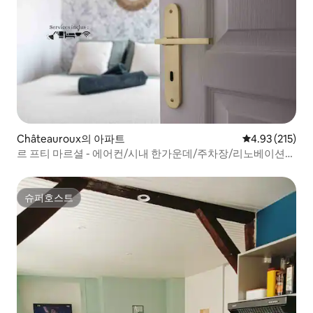
Châteauroux의 아파트
평점 4.93점(5
4.93 (215)
르 프티 마르셜 - 에어컨/시내 한가운데/주차장/리노베이션
완료
슈퍼호스트
슈퍼호스트