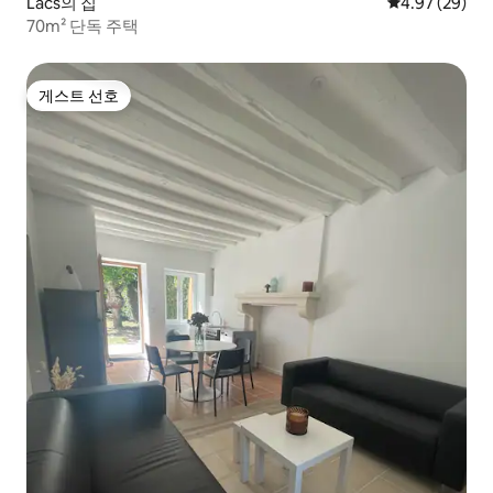
Lacs의 집
평점 4.97점(5
4.97 (29)
70m² 단독 주택
게스트 선호
게스트 선호