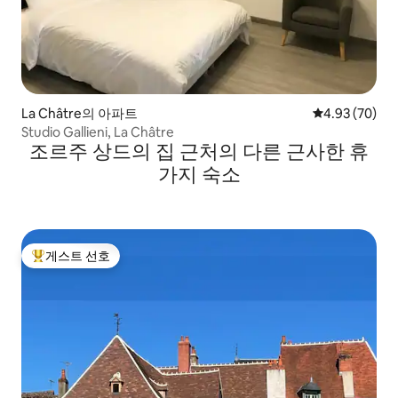
La Châtre의 아파트
평점 4.93점(5
4.93 (70)
Studio Gallieni, La Châtre
조르주 상드의 집 근처의 다른 근사한 휴
가지 숙소
게스트 선호
상위 게스트 선호