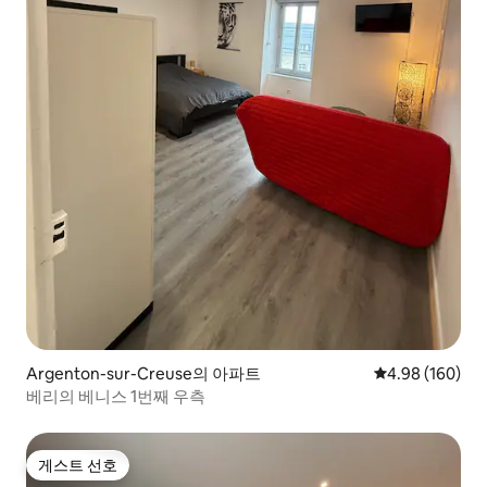
Argenton-sur-Creuse의 아파트
평점 4.98점(5점
4.98 (160)
베리의 베니스 1번째 우측
게스트 선호
게스트 선호