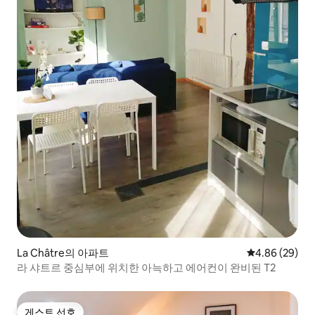
La Châtre의 아파트
평점 4.86점(5
4.86 (29)
라 샤트르 중심부에 위치한 아늑하고 에어컨이 완비된 T2
게스트 선호