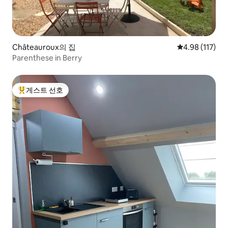
Châteauroux의 집
평점 4.98점(5
4.98 (117)
Parenthese in Berry
게스트 선호
상위 게스트 선호