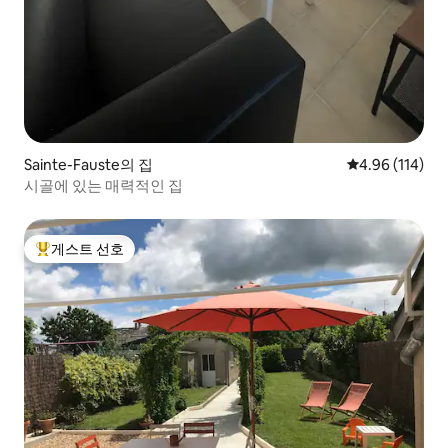
Sainte-Fauste의 집
평점 4.96점(5
4.96 (114)
시골에 있는 매력적인 집
게스트 선호
상위 게스트 선호