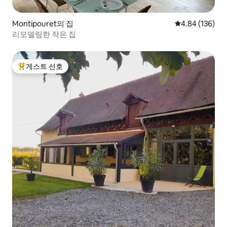
Montipouret의 집
평점 4.84점(5점
4.84 (136)
리모델링한 작은 집
게스트 선호
상위 게스트 선호