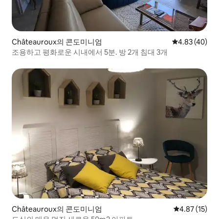
Châteauroux의 콘도미니엄
평점 4.83점(5
4.83 (40)
조용하고 평화로운 시내에서 5분. 방 2개 침대 3개
Châteauroux의 콘도미니엄
평점 4.87점(5
4.87 (15)