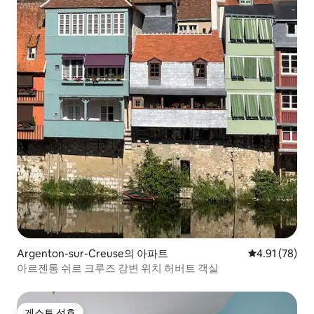
Argenton-sur-Creuse의 아파트
평점 4.91점(5
4.91 (78)
아르젠통 쉬르 크루즈 강변 위치 허버트 객실
게스트 선호