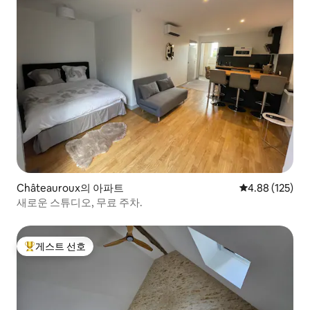
Châteauroux의 아파트
평점 4.88점(5점
4.88 (125)
새로운 스튜디오, 무료 주차.
게스트 선호
상위 게스트 선호