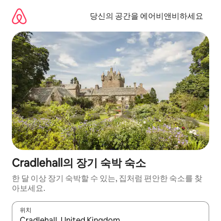
콘
텐
당신의 공간을 에어비앤비하세요
츠
로
바
로
가
기
Cradlehall의 장기 숙박 숙소
한 달 이상 장기 숙박할 수 있는, 집처럼 편안한 숙소를 찾
아보세요.
위치
결과가 나오면 위·아래 화살표 키를 사용하거나 터치 또는 스와이프