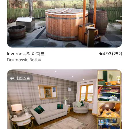
Inverness의 아파트
평점 4.93점(5점
4.93 (282)
Drumossie Bothy
슈퍼호스트
슈퍼호스트