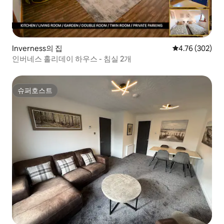
Inverness의 집
평점 4.76점(5점
4.76 (302)
인버네스 홀리데이 하우스 - 침실 2개
슈퍼호스트
슈퍼호스트