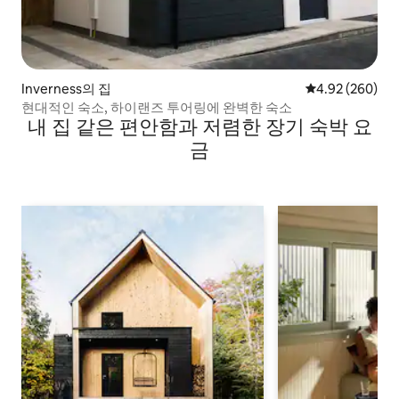
Inverness의 집
평점 4.92점(5점
4.92 (260)
현대적인 숙소, 하이랜즈 투어링에 완벽한 숙소
내 집 같은 편안함과 저렴한 장기 숙박 요
금