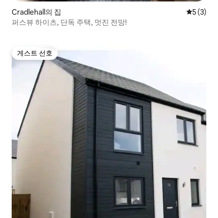
Cradlehall의 집
평점 5점(
5 (3)
퍼스뷰 하이츠, 단독 주택, 멋진 전망!
게스트 선호
게스트 선호