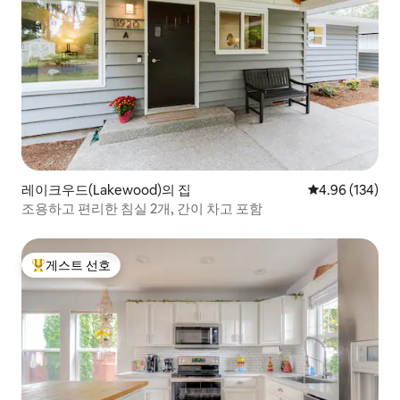
레이크우드(Lakewood)의 집
평점 4.96점(5점
4.96 (134)
조용하고 편리한 침실 2개, 간이 차고 포함
게스트 선호
상위 게스트 선호