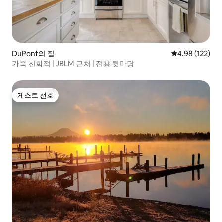
DuPont의 집
평점 4.98점(5점
4.98 (122)
가족 친화적 | JBLM 근처 | 전용 뒷마당
게스트 선호
게스트 선호