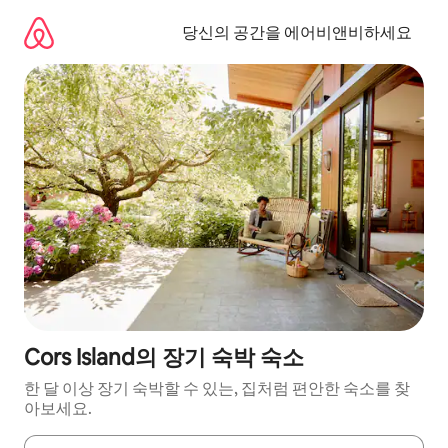
콘
텐
당신의 공간을 에어비앤비하세요
츠
로
바
로
가
기
Cors Island의 장기 숙박 숙소
한 달 이상 장기 숙박할 수 있는, 집처럼 편안한 숙소를 찾
아보세요.