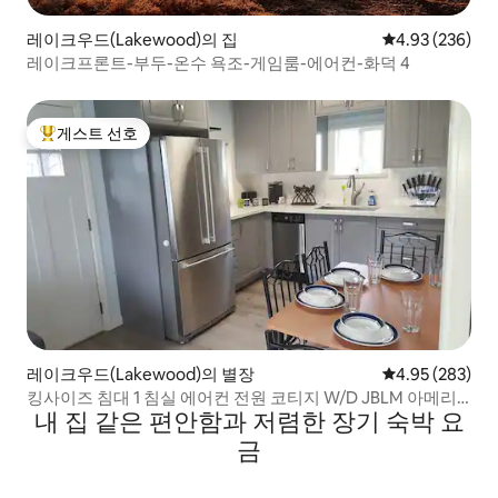
레이크우드(Lakewood)의 집
평점 4.93점(5점
4.93 (236)
레이크프론트-부두-온수 욕조-게임룸-에어컨-화덕 4
게스트 선호
상위 게스트 선호
레이크우드(Lakewood)의 별장
평점 4.95점(5점
4.95 (283)
킹사이즈 침대 1 침실 에어컨 전원 코티지 W/D JBLM 아메리
내 집 같은 편안함과 저렴한 장기 숙박 요
칸 레이크
금