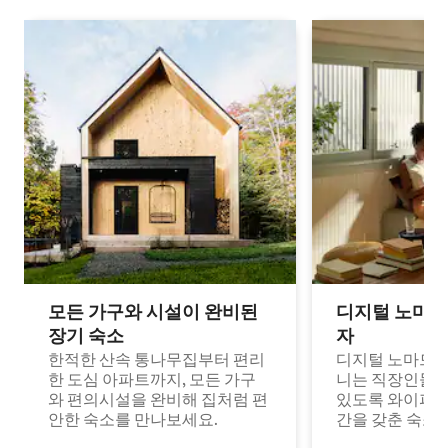
모든 가구와 시설이 완비된
디지털 노마드
장기 숙소
자
한적한 산속 통나무집부터 편리
디지털 노마드나
한 도심 아파트까지, 모든 가구
니는 직장인들이
와 편의시설을 완비해 집처럼 편
있도록 와이파이
안한 숙소를 만나보세요.
간을 갖춘 숙소