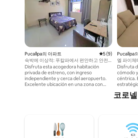
Pucallpa의 아파트
평점 5점(5점 만점)
5 (9)
Pucall
숙박에 이상적: 푸칼파에서 편안하고 안전
엘 파이체
하게
운 아파트
Disfruta esta acogedora habitación
Disfruta 
privada de estreno, con ingreso
cómodo y 
independiente y cerca del aeropuerto.
céntrica.
Excelente ubicación en una zona con
estratégi
acceso a transporte, restaurantes,
monument
코로넬
tiendas y lugares de esparcimiento.
ciudad: El
Equipada con: ✔ Cama de 2 plazas
pocas cua
confortable ✔ Smart TV con acceso a
departame
Netflix y plataformas de streaming. ✔
ideal para
Refrigeradora ✓ Internet ✔ Escritorio ✔
Tendrás a
Baño privado ✔ Toallas, jabón y shampoo
principal
✔ Cochera para moto ✔ Ventilador de
horas. Un
techo ✔ Terraza
dedicació