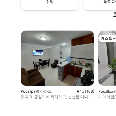
주방
와이파
casa.
게스트 
게스트 
Pucallpa의 아파트
평점 4.71점(5점 만점),
4.71 (68)
Pucallp
멋지고, 중심가에 위치하고, 신선한 미니 아
4. 에어컨
파트 볼/팩트