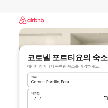
콘
텐
츠
로
바
로
가
기
코로넬 포르티요의 숙소
에어비앤비에서 독특한 숙소를 예약하세요.
위치
결과가 나오면 위·아래 화살표 키를 사용하거나 터치
체크인