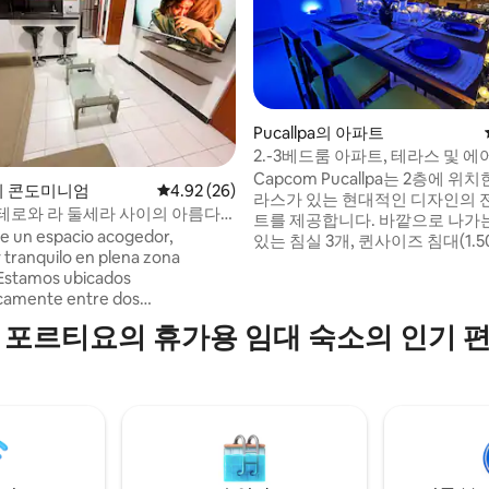
Pucallpa의 아파트
2.-3베드룸 아파트, 테라스 및 에
Capcom Pucallpa는 2층에 위
, 후기 9개
pa의 콘도미니엄
평점 4.92점(5점 만점), 후기 26개
4.92 (26)
라스가 있는 현대적인 디자인의 
테로와 라 둘세라 사이의 아름다
트를 제공합니다. 바깥으로 나가
de un espacio acogedor,
있는 침실 3개, 퀸사이즈 침대(1.50m
tranquilo en plena zona
더블 침대, 싱글 침대, 3인용 소파
 Estamos ubicados
2개, 스마트 TV가 있는 거실, 주방
camente entre dos
간, 야외 식탁이 있는 테라스. 거실
os emblemáticos de la
개에 에어컨, 천장형 선풍기, 와이
 포르티요의 휴가용 임대 숙소의 인기 
 Paichetero y La Dulcera, a
전망. 집처럼 편안하게 지내실 수
dras de ambos. El
세탁기와 실내에 빨래를 널 수 있
nto es iluminado, funcional e
간이 포함되어 있습니다. 청구서
 viajes en familia o por trabajo.
니다.
cceso rápido a avenidas
es, comercios y mercado 24
 lugar preparado con
n para que te sientas como en