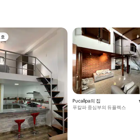
선호
선호
Pucallpa의 집
푸칼파 중심부의 듀플렉스