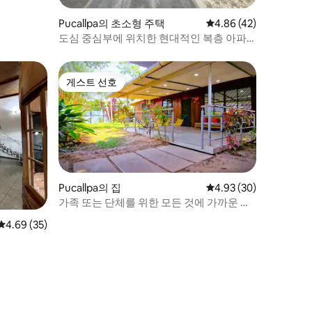
Pucallpa의 초소형 주택
평점 4.86점(5점 만점),
4.86 (42)
도심 중심부에 위치한 현대적인 복층 아파
트
게스트 선호
게스트 선호
Pucallpa의 집
평점 4.93점(5점 만점),
4.93 (30)
가족 또는 단체를 위한 모든 것에 가까운 아
늑한 숙소
평점 4.69점(5점 만점), 후기 35개
4.69 (35)