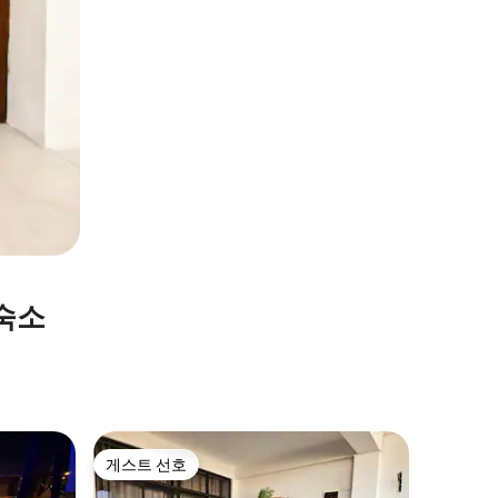
숙소
Pucall
게스트 선호
슈퍼호
게스트 선호
슈퍼호
정글 루프