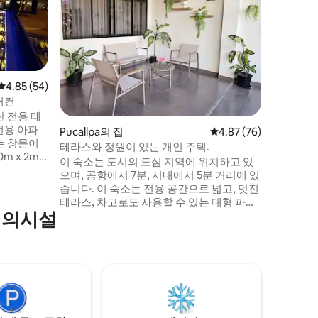
아르마스 
감상할 수
독특한 경
휴식을 취
즐기고, 
요. 이 아
된 주방,
평점 4.85점(5점 만점), 후기 54개
4.85 (54)
그늘이 있
어컨
성맞춤입니
치한 전용 테
에 이상적
전용 아파
Pucallpa의 집
평점 4.87점(5점 만점),
4.87 (76)
됩니다!!
는 창문이
테라스와 정원이 있는 개인 주택.
 x 2m),
이 숙소는 도시의 도심 지역에 위치하고 있
 베드, 욕실
으며, 공항에서 7분, 시내에서 5분 거리에 있
 겸 식사 공
습니다. 이 숙소는 전용 공간으로 넓고, 멋진
과 침실 2
테라스, 차고로도 사용할 수 있는 대형 파티
파이, 외부
편의시설
오, 완비된 주방, 55인치 TV가 있는 거실, 식
 있습니다.
사 공간, 침실 2개, 완비된 욕실과 게스트용
는 전용 공
욕실, 완비된 세탁실, 모든 공간에 좋은 자연
가 발행됩
채광이 있습니다. 모든 기본 편의시설과 에
어컨, 와이파이, DGO, 유튜브가 갖춰져 있
습니다. 시장과 상점에 가깝습니다.