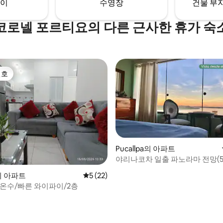
이
수영장
건물 부지
코로넬 포르티요의 다른 근사한 휴가 숙
선호
선호
Pucallpa의 아파트
야리나코차 일출 파노라마 전망(5
 후기 68개
a의 아파트
평점 5점(5점 만점), 후기 22개
5 (22)
/온수/빠른 와이파이/2층