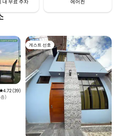
 내 무료 주차
에어컨
소
게스트 선호
게스트 선호
평점 4.72점(5점 만점), 후기 39개
4.72 (39)
층)