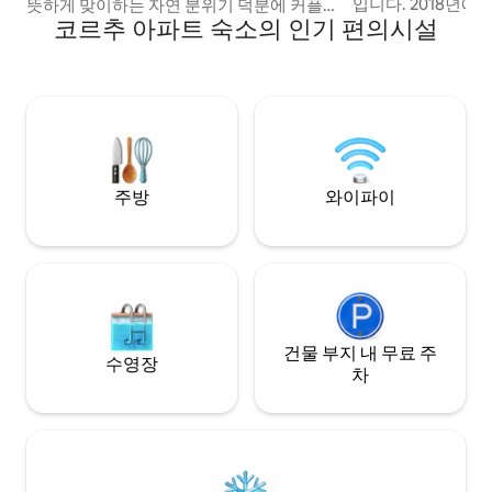
입니다. 2018년에 리노베이션된 이 숙소는
뜻하게 맞이하는 자연 분위기 덕분에 커플
코르추 아파트 숙소의 인기 편의시설
고품질의 편의시설 (
여행객에게도 완벽한 숙소입니다. 레스토
실) 을 제공하며, 
랑, 해변, 슑, 대중교통 및 기타 필요한 모든
다보이며 할리우드
것이 도보 거리에 있어 차를 대여할 필요가
시간을 거슬러 여행할 수
없습니다. 숙소 바로 옆에 무료 전용 주차장
세인트 스피리돈 교
이 마련되어 있습니다. 메인 해변까지 차로
아 미술관은 말 그대
2분 가장 가까운 해변까지 도보 2분 수도원
니다. 팔리라키 해변에서 250m 거리에 있
까지 차로 4분 환상적인 바다 전망을 즐길
는 수영 코스
수 있는 전용 자쿠지, 편안한 밤을 보내기에
좋습니다.
주방
와이파이
건물 부지 내 무료 주
수영장
차