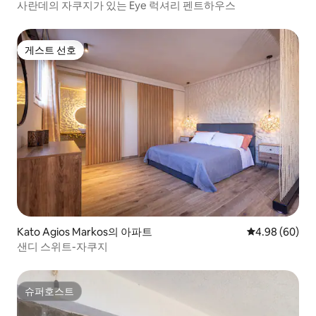
사란데의 자쿠지가 있는 Eye 럭셔리 펜트하우스
게스트 선호
게스트 선호
Kato Agios Markos의 아파트
평점 4.98점(5
4.98 (60)
샌디 스위트-자쿠지
슈퍼호스트
슈퍼호스트