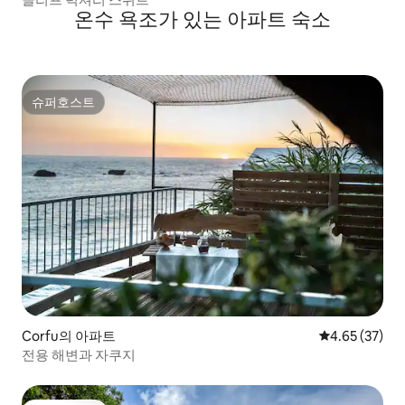
온수 욕조가 있는 아파트 숙소
슈퍼호스트
슈퍼호스트
Corfu의 아파트
평점 4.65점(5
4.65 (37)
전용 해변과 자쿠지