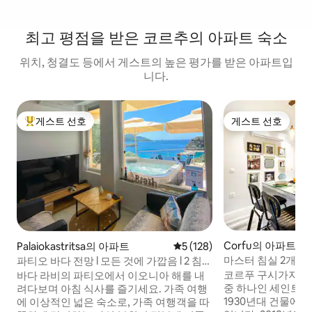
최고 평점을 받은 코르추의 아파트 숙소
위치, 청결도 등에서 게스트의 높은 평가를 받은 아파트입
니다.
게스트 선호
게스트 선호
상위 게스트 선호
게스트 선호
Corfu의 아파트
Palaiokastritsa의 아파트
평점 5점(5점 만점), 후기 128
5 (128)
마스터 침실 2개 스
파티오 바다 전망 l 모든 것에 가깝음 l 2 침실
서 ♦올드 타운 산책
+ 주차장
코르푸 구시가지에
바다 라비의 파티오에서 이오니아 해를 내
중 하나인 세인트 
려다보며 아침 식사를 즐기세요. 가족 여행
1930년대 건물에 
에 이상적인 넓은 숙소로, 가족 여행객을 따