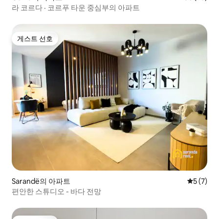
라 코르다 · 코르푸 타운 중심부의 아파트
게스트 선호
게스트 선호
Sarandë의 아파트
평점 5점(
5 (7)
편안한 스튜디오 - 바다 전망