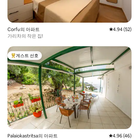
Corfu의 아파트
평점 4.94점(5
4.94 (52)
가리차의 작은 집!
게스트 선호
상위 게스트 선호
Palaiokastritsa의 아파트
평점 4.96점(5
4.96 (46)