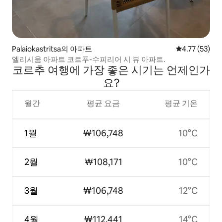
Palaiokastritsa의 아파트
평점 4.77점(5
4.77 (53)
엘리시움 아파트 코르푸-수피리어 시 뷰 아파트.
코르추 여행에 가장 좋은 시기는 언제인가
요?
월간
평균 요금
평균 기온
1월
₩106,748
10°C
2월
₩108,171
10°C
3월
₩106,748
12°C
4월
₩112,441
14°C