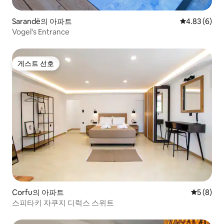
Sarandë의 아파트
평점 4.83점(
4.83 (6)
Vogel's Entrance
게스트 선호
게스트 선호
Corfu의 아파트
평점 5점(
5 (8)
스피타키 자쿠지 디럭스 스위트