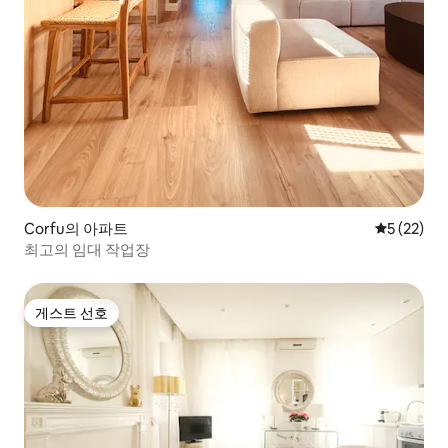
Corfu의 아파트
평점 5점(5
5 (22)
최고의 임대 작업장
게스트 선호
게스트 선호