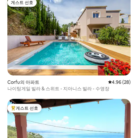
게스트 선호
게스트 선호
Corfu의 아파트
평점 4.96점(5
4.96 (28)
나이팅게일 빌라 & 스위트 - 지아니스 빌라 - 수영장
게스트 선호
상위 게스트 선호