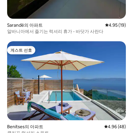
Sarandë의 아파트
평점 4.95점(5
4.95 (19)
알바니아에서 즐기는 럭셔리 휴가 - 바닷가 사란다
게스트 선호
게스트 선호
Benitses의 아파트
평점 4.96점(5
4.96 (48)
클리프 럭셔리 스위트