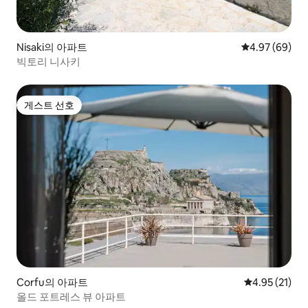
Nisaki의 아파트
평점 4.97점(5
4.97 (69)
빅토리 니사키
게스트 선호
게스트 선호
Corfu의 아파트
평점 4.95점(5
4.95 (21)
올드 포트레스 뷰 아파트