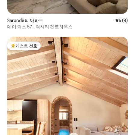
Sarandë의 아파트
평점 5점(
5 (9)
데이 럭스 57 - 럭셔리 펜트하우스
게스트 선호
상위 게스트 선호