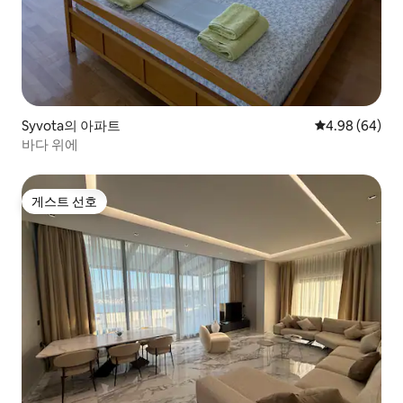
Syvota의 아파트
평점 4.98점(5
4.98 (64)
바다 위에
게스트 선호
게스트 선호