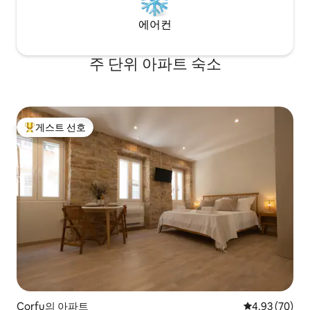
에어컨
주 단위 아파트 숙소
게스트 선호
상위 게스트 선호
Corfu의 아파트
평점 4.93점(5
4.93 (70)