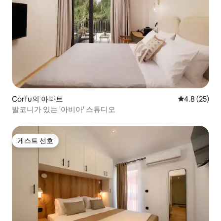
Corfu의 아파트
평점 4.8점(5
4.8 (25)
발코니가 있는 '아비아' 스튜디오
게스트 선호
게스트 선호