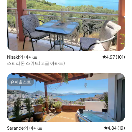
Nisaki의 아파트
평점 4.97점(5
4.97 (101)
스피리돈 스위트(고급 아파트)
슈퍼호스트
슈퍼호스트
Sarandë의 아파트
평점 4.84점(5
4.84 (19)