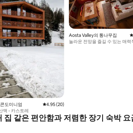
Aosta Valley의 통나무집
평
놀라운 전망을 즐길 수 있는 매력
늑한 통나무집
 후기 20개
c의 콘도미니엄
평점 4.95점(5점 만점), 후기 20개
4.95 (20)
산맥 - 카스토레
내 집 같은 편안함과 저렴한 장기 숙박 요