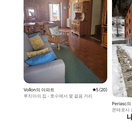
Vollon의 아파트
평점 5점(5점 만점),
5 (20)
루치아의 집 - 호수에서 몇 걸음 거리
Perias
몬테로사 