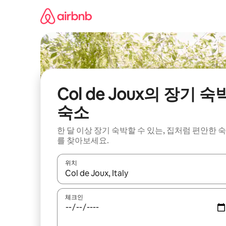
콘
텐
츠
로
바
로
가
기
Col de Joux의 장기 숙
숙소
한 달 이상 장기 숙박할 수 있는, 집처럼 편안한 
를 찾아보세요.
위치
결과가 나오면 위·아래 화살표 키를 사용하거나 터치
체크인