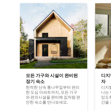
모든 가구와 시설이 완비된
디지
장기 숙소
자
한적한 산속 통나무집부터 편리
디지털
한 도심 아파트까지, 모든 가구
니는 
와 편의시설을 완비해 집처럼 편
있도록
안한 숙소를 만나보세요.
간을 