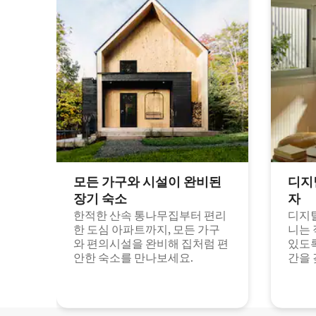
모든 가구와 시설이 완비된
디지
장기 숙소
자
한적한 산속 통나무집부터 편리
디지털
한 도심 아파트까지, 모든 가구
니는 
와 편의시설을 완비해 집처럼 편
있도록
안한 숙소를 만나보세요.
간을 