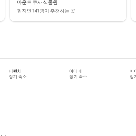
마운트 쿠사 식물원
현지인 141명이 추천하는 곳
피렌체
아테네
마
장기 숙소
장기 숙소
장