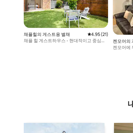
채플힐의 게스트용 별채
평점 4.95점(5점 만점),
4.95 (21)
채플 힐 게스트하우스 - 현대적이고 중심에
켄모어의 
위치
켄모어에 