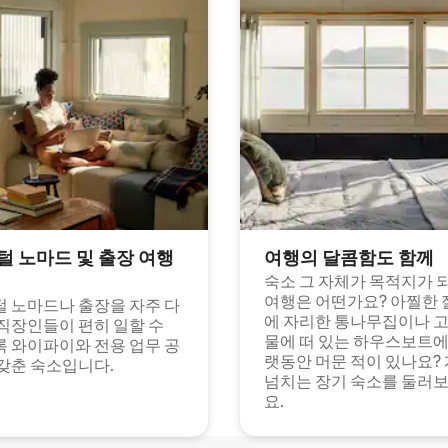
털 노마드 및 출장 여행
여행의 달콤함도 함께
숙소 그 자체가 목적지가 
여행은 어떤가요? 아찔한 
 노마드나 출장을 자주 다
에 자리한 통나무집이나 
직장인들이 편히 일할 수
물에 떠 있는 하우스보트에
 와이파이와 전용 업무 공
랫동안 머문 적이 있나요?
갖춘 숙소입니다.
넘치는 장기 숙소를 둘러
요.