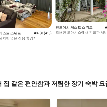
켄모어의 게스트 스위트
평
 후기 21개
조용한 오아시스에서 친절한 서
게스트 스위트
평점 4.81점(5점 만점), 후기 415개
4.81 (415)
하세요
위치한 넓은 전용 휴양지
내 집 같은 편안함과 저렴한 장기 숙박 요