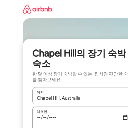
콘
텐
츠
로
바
로
가
기
Chapel Hill의 장기 숙박
숙소
한 달 이상 장기 숙박할 수 있는, 집처럼 편안한 
를 찾아보세요.
위치
결과가 나오면 위·아래 화살표 키를 사용하거나 터치
체크인