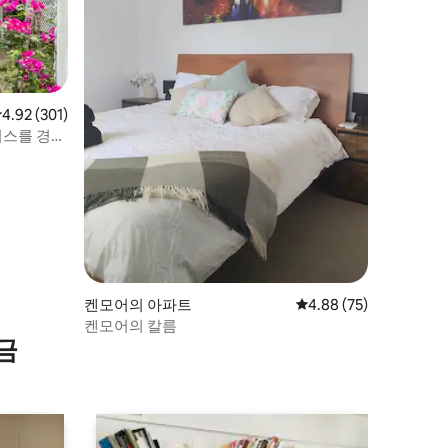
점 4.92점(5점 만점), 후기 301개
4.92 (301)
비스를 경험
켄모어의 아파트
평점 4.88점(5점 만점),
4.88 (75)
켄모어의 칼름
금