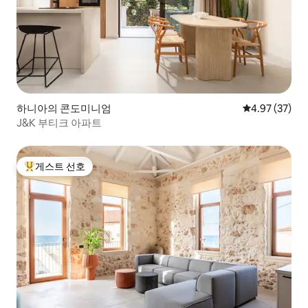
하니아의 콘도미니엄
평점 4.97점(5
4.97 (37)
J&K 부티크 아파트
게스트 선호
상위 게스트 선호