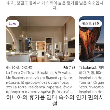
위치, 청결도 등에서 게스트의 높은 평가를 받은 숙소입니
다.
Luxe
게스트 선호
Luxe
게스트 선호
하니아의 아파트
평점 5점(5점 만점), 후기 18
5 (18)
Tsikalaria의 저택
La Torre Old Town Βreakfast & Private
바다 전망, 50m2
Parking
디자인 빌라
Με δωρεάν πρωινό και δωρεάν private
Inspiration House
πάρκιγκ !Δημιουργήστε αναμνήσεις
Tourism Organisa
στο La Torre Residenza Imperiale, έναν
"etouri vacation 
πρόσφατα ανακαινισμένο βυζαντινό
Inspiration H
하니아의 휴가용 임대 숙소의 인기 편의시
πύργο του 16ου αιώνα στο παλιό λιμάνι
가지고 있습니다. 
των Χανίων. Αφεθείτε στη χλιδή αυτής
빌라 부문에서 관광
설
της εξαιρετικής οικίας, που κοσμείται
았습니다. 🏆 2024년 올해의 새로운 빌라로