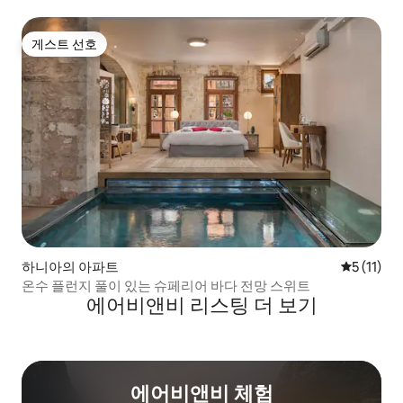
게스트 선호
게스트 선호
하니아의 아파트
평점 5점(5
5 (11)
온수 플런지 풀이 있는 슈페리어 바다 전망 스위트
에어비앤비 리스팅 더 보기
에어비앤비 체험