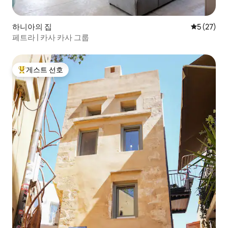
하니아의 집
평점 5점(5
5 (27)
페트라 | 카사 카사 그룹
게스트 선호
상위 게스트 선호