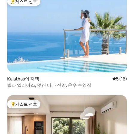
게스트 선호
상위 게스트 선호
Kalathas의 저택
평점 5점(5
5 (16)
빌라 엘리아스, 멋진 바다 전망, 온수 수영장
게스트 선호
상위 게스트 선호