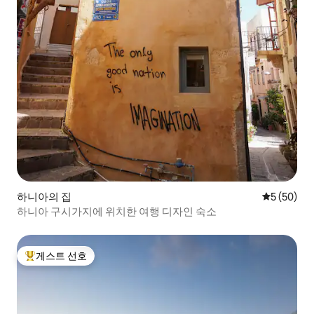
하니아의 집
평점 5점(5
5 (50)
하니아 구시가지에 위치한 여행 디자인 숙소
게스트 선호
상위 게스트 선호