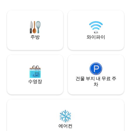
από 3 πολυτελή υπνοδωμάτια με
선정되어 관광상 은상
ιδιωτικά μπάνια και ένα τζακούζι. Με
의 디자인 빌라로 
προνομιακή τοποθεσία στην πλατεία
상 소중한 추억을 만들 수 있는 창의력이 넘
του παλιού λιμανιού, απολαύστε την
치는 인스피레이션 하우스
εκπληκτική θέα στα ενετικά τείχη και
House) 에 오신 
τον εμβληματικό Φάρο.
주방
와이파이
건물 부지 내 무료 주
수영장
차
에어컨