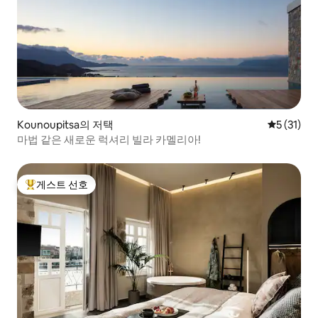
Kounoupitsa의 저택
평점 5점(5
5 (31)
마법 같은 새로운 럭셔리 빌라 카멜리아!
게스트 선호
상위 게스트 선호