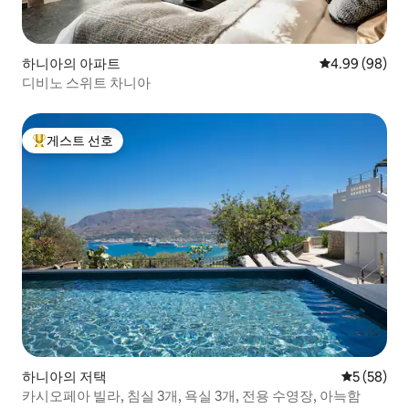
하니아의 아파트
평점 4.99점(5
4.99 (98)
디비노 스위트 차니아
게스트 선호
상위 게스트 선호
하니아의 저택
평점 5점(5
5 (58)
카시오페아 빌라, 침실 3개, 욕실 3개, 전용 수영장, 아늑함