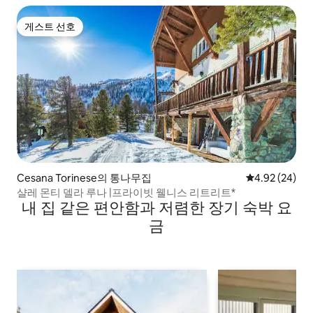
게스트 선호
게스트 선호
Cesana Torinese의 통나무집
평점 4.92점(5
4.92 (24)
샬레 몬티 델라 루나 |프라이빗 웰니스 리트리트*
내 집 같은 편안함과 저렴한 장기 숙박 요
금