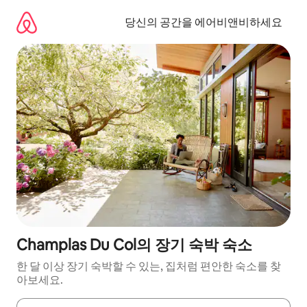
콘
텐
당신의 공간을 에어비앤비하세요
츠
로
바
로
가
기
Champlas Du Col의 장기 숙박 숙소
한 달 이상 장기 숙박할 수 있는, 집처럼 편안한 숙소를 찾
아보세요.