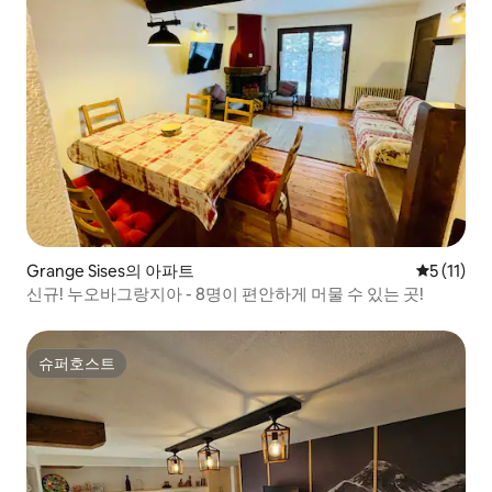
Grange Sises의 아파트
평점 5점(5
5 (11)
신규! 누오바그랑지아 - 8명이 편안하게 머물 수 있는 곳!
슈퍼호스트
슈퍼호스트