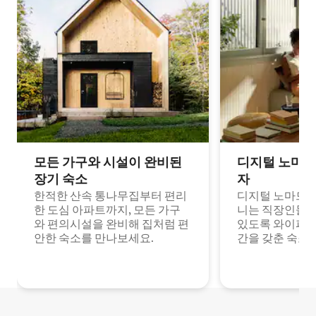
모든 가구와 시설이 완비된
디지털 노마드
장기 숙소
자
한적한 산속 통나무집부터 편리
디지털 노마드나
한 도심 아파트까지, 모든 가구
니는 직장인들이
와 편의시설을 완비해 집처럼 편
있도록 와이파이
안한 숙소를 만나보세요.
간을 갖춘 숙소