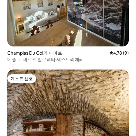
Champlas Du Col의 아파트
평점 4.78점(
4.78 (9)
메종 뒤 세르프 벨로레타 세스트리에레
게스트 선호
게스트 선호