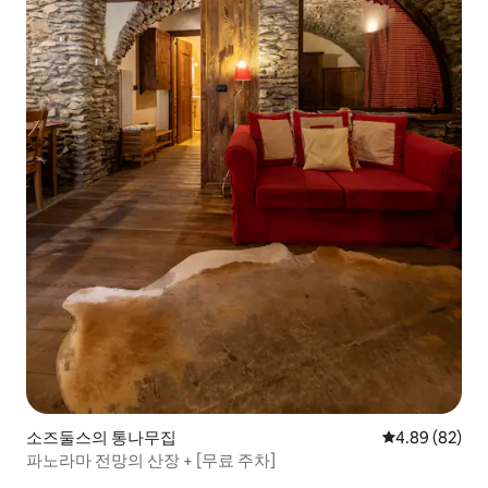
소즈둘스의 통나무집
평점 4.89점(5
4.89 (82)
파노라마 전망의 산장 + [무료 주차]