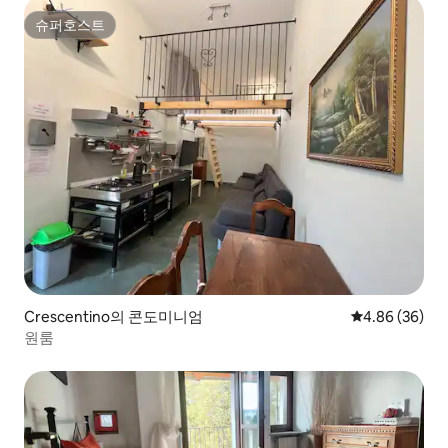
슈퍼호스트
슈퍼호스트
Crescentino의 콘도미니엄
평점 4.86점(5
4.86 (36)
원룸