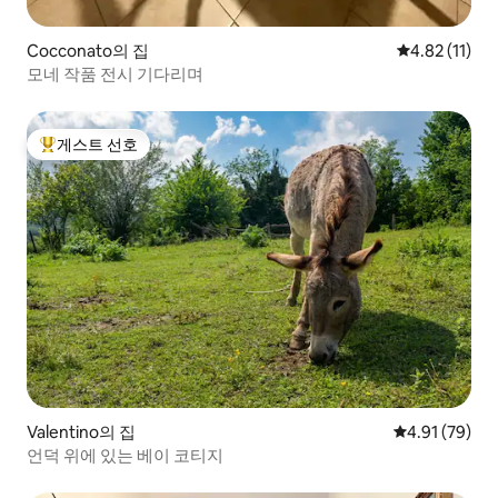
Cocconato의 집
평점 4.82점(
4.82 (11)
모네 작품 전시 기다리며
게스트 선호
상위 게스트 선호
Valentino의 집
평점 4.91점(5
4.91 (79)
언덕 위에 있는 베이 코티지