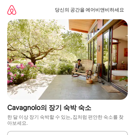
콘
텐
당신의 공간을 에어비앤비하세요
츠
로
바
로
가
기
Cavagnolo의 장기 숙박 숙소
한 달 이상 장기 숙박할 수 있는, 집처럼 편안한 숙소를 찾
아보세요.