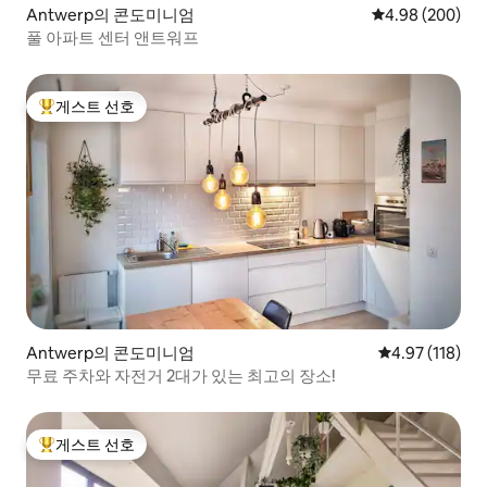
Antwerp의 콘도미니엄
평점 4.98점(5점
4.98 (200)
풀 아파트 센터 앤트워프
게스트 선호
상위 게스트 선호
Antwerp의 콘도미니엄
평점 4.97점(5
4.97 (118)
무료 주차와 자전거 2대가 있는 최고의 장소!
게스트 선호
상위 게스트 선호