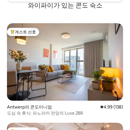
와이파이가 있는 콘도 숙소
게스트 선호
상위 게스트 선호
Antwerp의 콘도미니엄
평점 4.99점(5점
4.99 (138)
도심 속 휴식: 파노라마 전망의 Luxe 2BR