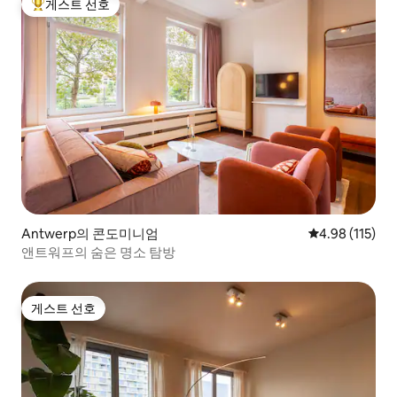
게스트 선호
상위 게스트 선호
Antwerp의 콘도미니엄
평점 4.98점(5
4.98 (115)
앤트워프의 숨은 명소 탐방
게스트 선호
게스트 선호