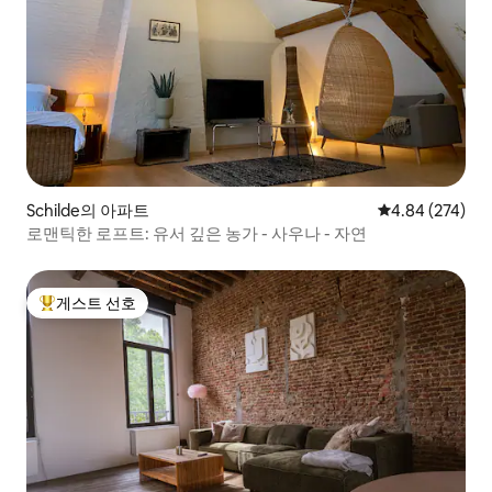
Schilde의 아파트
평점 4.84점(5점
4.84 (274)
로맨틱한 로프트: 유서 깊은 농가 - 사우나 - 자연
게스트 선호
상위 게스트 선호