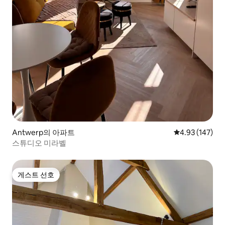
Antwerp의 아파트
평점 4.93점(5점
4.93 (147)
스튜디오 미라벨
게스트 선호
게스트 선호