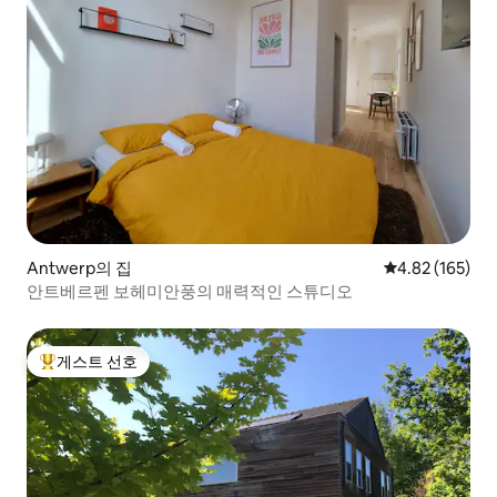
Antwerp의 집
평점 4.82점(5점
4.82 (165)
안트베르펜 보헤미안풍의 매력적인 스튜디오
게스트 선호
상위 게스트 선호