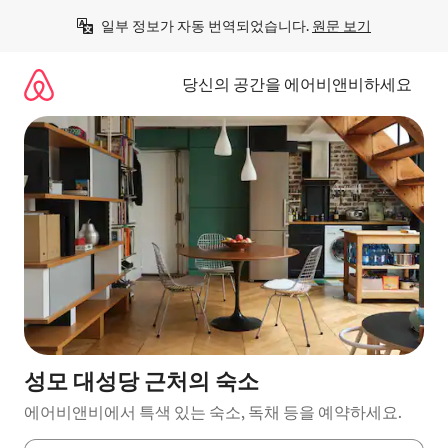
콘
일부 정보가 자동 번역되었습니다. 
원문 보기
텐
츠
로
당신의 공간을 에어비앤비하세요
바
로
가
기
성모 대성당 근처의 숙소
에어비앤비에서 특색 있는 숙소, 독채 등을 예약하세요.