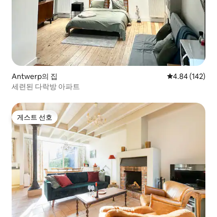
Antwerp의 집
평점 4.84점(5점
4.84 (142)
세련된 다락방 아파트
게스트 선호
게스트 선호