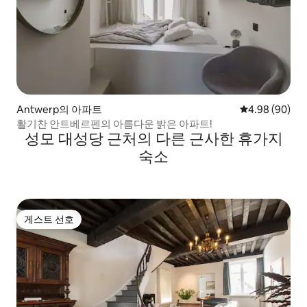
Antwerp의 아파트
평점 4.98점(5
4.98 (90)
활기찬 안트베르펜의 아름다운 밝은 아파트!
성모 대성당 근처의 다른 근사한 휴가지
숙소
게스트 선호
게스트 선호