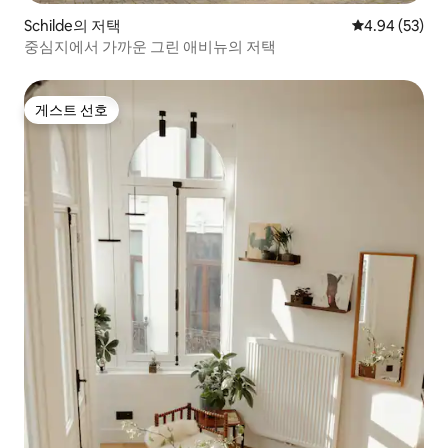
Schilde의 저택
평점 4.94점(5
4.94 (53)
중심지에서 가까운 그린 애비뉴의 저택
게스트 선호
게스트 선호