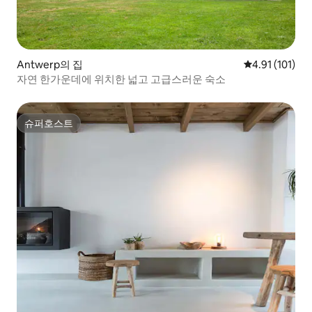
Antwerp의 집
평점 4.91점(5
4.91 (101)
자연 한가운데에 위치한 넓고 고급스러운 숙소
슈퍼호스트
슈퍼호스트