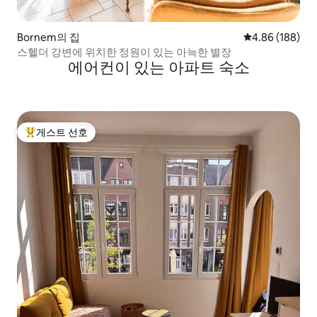
Bornem의 집
평점 4.86점(5점
4.86 (188)
스헬더 강변에 위치한 정원이 있는 아늑한 별장
에어컨이 있는 아파트 숙소
게스트 선호
상위 게스트 선호