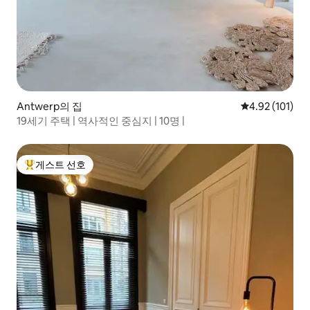
Antwerp의 집
평점 4.92점(5
4.92 (101)
19세기 주택 | 역사적인 중심지 | 10명 |
게스트 선호
상위 게스트 선호