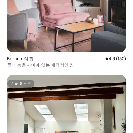
Bornem의 집
평점 4.9점(5점
4.9 (150)
물과 녹음 사이에 있는 매력적인 집
슈퍼호스트
슈퍼호스트