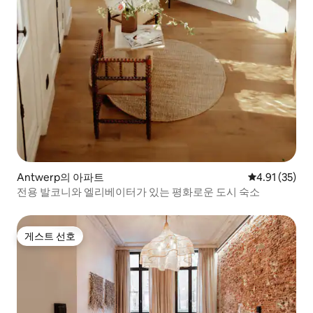
Antwerp의 아파트
평점 4.91점(5
4.91 (35)
전용 발코니와 엘리베이터가 있는 평화로운 도시 숙소
게스트 선호
게스트 선호