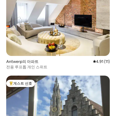
Antwerp의 아파트
평점 4.91점(
4.91 (11)
전용 루프톱 개인 스위트
게스트 선호
상위 게스트 선호