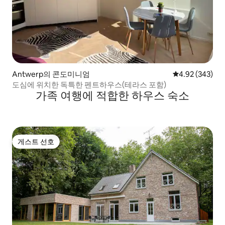
Antwerp의 콘도미니엄
평점 4.92점(5점
4.92 (343)
도심에 위치한 독특한 펜트하우스(테라스 포함)
가족 여행에 적합한 하우스 숙소
게스트 선호
게스트 선호