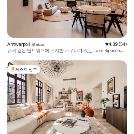
Antwerp의 로프트
평점 4.89점(5
4.89 (54)
유서 깊은 앤트워프에 위치한 사우나가 있는 Luxe Ripasso
Suite
게스트 선호
상위 게스트 선호