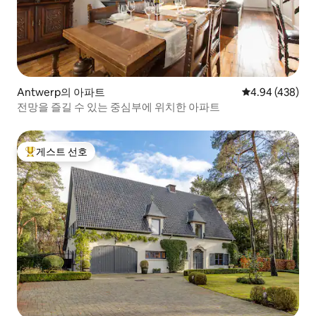
Antwerp의 아파트
평점 4.94점(5점
4.94 (438)
전망을 즐길 수 있는 중심부에 위치한 아파트
게스트 선호
상위 게스트 선호