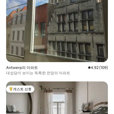
Antwerp의 아파트
평점 4.92점(5점
4.92 (109)
대성당이 보이는 독특한 전망의 아파트
게스트 선호
상위 게스트 선호