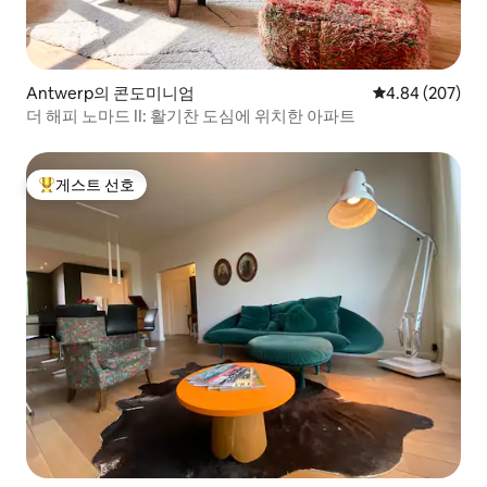
Antwerp의 콘도미니엄
평점 4.84점(5점
4.84 (207)
더 해피 노마드 II: 활기찬 도심에 위치한 아파트
게스트 선호
상위 게스트 선호