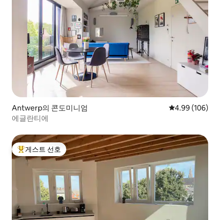
Antwerp의 콘도미니엄
평점 4.99점(5점
4.99 (106)
에글란티에
게스트 선호
상위 게스트 선호