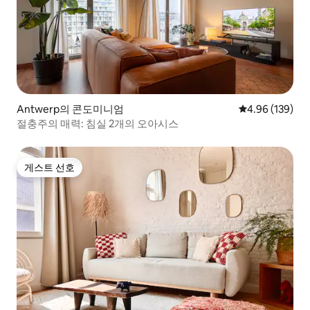
Antwerp의 콘도미니엄
평점 4.96점(5점
4.96 (139)
절충주의 매력: 침실 2개의 오아시스
게스트 선호
게스트 선호