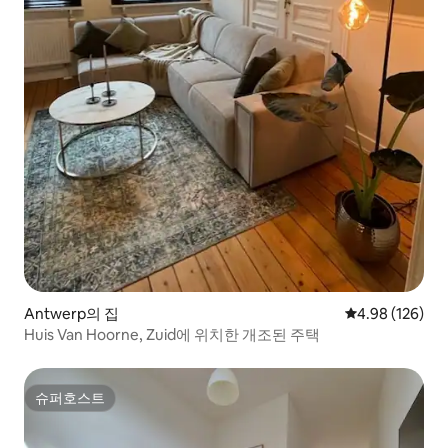
Antwerp의 집
평점 4.98점(5점
4.98 (126)
Huis Van Hoorne, Zuid에 위치한 개조된 주택
슈퍼호스트
슈퍼호스트