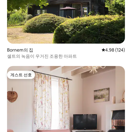
Bornem의 집
평점 4.98점(5점
4.98 (124)
셸트의 녹음이 우거진 조용한 아파트
게스트 선호
게스트 선호