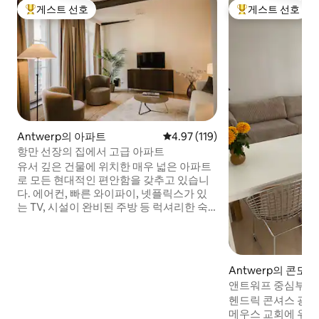
게스트 선호
게스트 선호
상위 게스트 선호
상위 게스트 선호
Antwerp의 아파트
평점 4.97점(5점 만점), 후기 119
4.97 (119)
항만 선장의 집에서 고급 아파트
유서 깊은 건물에 위치한 매우 넓은 아파트
로 모든 현대적인 편안함을 갖추고 있습니
다. 에어컨, 빠른 와이파이, 넷플릭스가 있
는 TV, 시설이 완비된 주방 등 럭셔리한 숙
박에 필요한 모든 편의시설을 찾을 수 있습
니다. 트렌디한 신트 파울루스플라츠 (Sint
Paulusplaats) 의 역사적인 중심지에 위치
하고 있으며, 셸트 부두와 그로테 마르크트,
Antwerp의 콘도
마스, 쇼핑 거리, 모든 관광지가 도보 거리
앤트워프 중심부에
내에 있습니다. 이 아파트는 1층에 위치해
인 아파트
헨드릭 콘셔스 광장
있으며 계단을 통해 접근할 수 있습니다.
메우스 교회에 위치