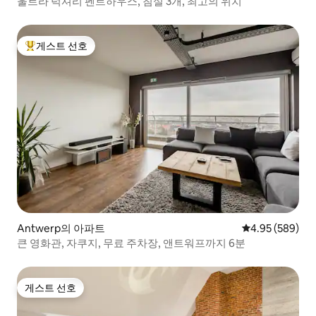
울트라 럭셔리 펜트하우스, 침실 3개, 최고의 위치
게스트 선호
상위 게스트 선호
Antwerp의 아파트
평점 4.95점(5점
4.95 (589)
큰 영화관, 자쿠지, 무료 주차장, 앤트워프까지 6분
게스트 선호
게스트 선호