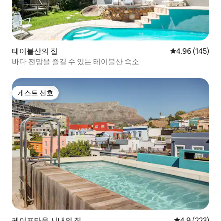
테이블산의 집
평점 4.96점(5점
4.96 (145)
바다 전망을 즐길 수 있는 테이블산 숙소
게스트 선호
게스트 선호
케이프타운 시내의 집
평점 4.9점(5점
4.9 (223)