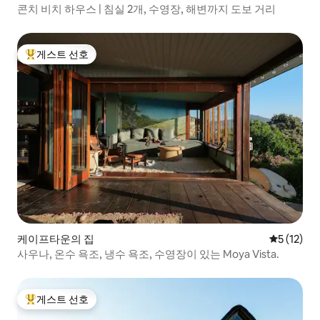
콘치 비치 하우스 | 침실 2개, 수영장, 해변까지 도보 거리
게스트 선호
상위 게스트 선호
케이프타운의 집
평점 5점(5
5 (12)
사우나, 온수 욕조, 냉수 욕조, 수영장이 있는 Moya Vista.
게스트 선호
상위 게스트 선호