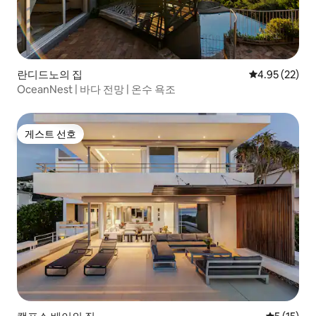
란디드노의 집
평점 4.95점(5
4.95 (22)
OceanNest | 바다 전망 | 온수 욕조
게스트 선호
게스트 선호