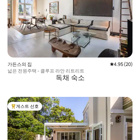
가든스의 집
평점 4.95점(5
4.95 (20)
넓은 전원주택 - 클루프 라안 리트리트
독채 숙소
게스트 선호
상위 게스트 선호