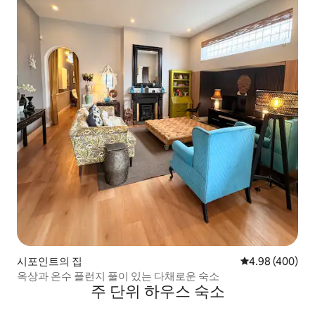
시포인트의 집
평점 4.98점(5점
4.98 (400)
옥상과 온수 플런지 풀이 있는 다채로운 숙소
주 단위 하우스 숙소