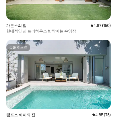
함되어 있습니다. 도착 시 R20 000.00의 파
손 보증금에 서명하셔야 합니다. 마스터 또
는 비자 신용카드를 준비해주세요. 체크카
드는 허용되지 않습니다. 이 빌라는 숙박 전
용이며 기능 공간은 허용되지 않습니다. 연
가든스의 집
평점 4.87점(5점
4.87 (150)
중 특정 시기에는 최소 숙박 일수가 부과됩
현대적인 젠 트리하우스 반짝이는 수영장
니다. 문의해 주시면 조언해 드리겠습니다.
슈퍼호스트
슈퍼호스트
캠프스 베이의 집
평점 4.85점(5
4.85 (75)