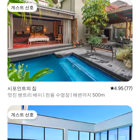
게스트 선호
게스트 선호
시포인트의 집
평점 4.95점(5
4.95 (77)
멋진 밴트리 베이 | 전용 수영장 | 해변까지 500m
게스트 선호
게스트 선호