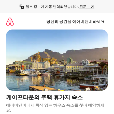
콘
일부 정보가 자동 번역되었습니다. 
원문 보기
텐
츠
로
당신의 공간을 에어비앤비하세요
바
로
가
기
케이프타운의 주택 휴가지 숙소
에어비앤비에서 특색 있는 하우스 숙소를 찾아 예약하세
요.