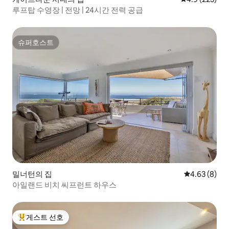
루프탑 수영장 | 전망 | 24시간 전력 공급
슈퍼호스트
슈퍼호스트
밀너턴의 집
평점 4.63점(
4.63 (8)
아일랜드 비치 씨프런트 하우스
게스트 선호
상위 게스트 선호