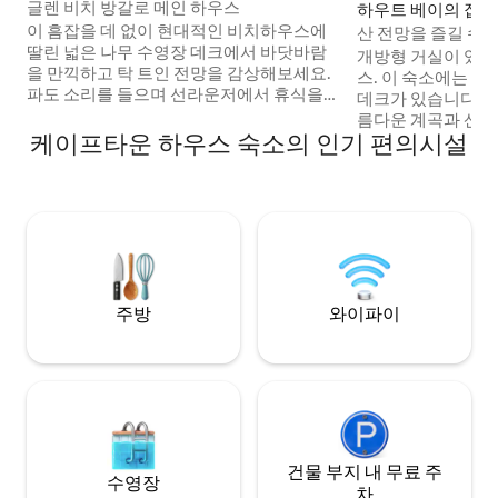
글렌 비치 방갈로 메인 하우스
하우트 베이의 집
이 흠잡을 데 없이 현대적인 비치하우스에
산 전망을 즐길 수 
딸린 넓은 나무 수영장 데크에서 바닷바람
숙소
개방형 거실이 있는
을 만끽하고 탁 트인 전망을 감상해보세요.
스. 이 숙소에는 
파도 소리를 들으며 선라운저에서 휴식을
데크가 있습니다. 
취하세요. 실내에는 주방과 식사 공간이 개
름다운 계곡과 산의
방된 두 개의 라운지 공간이 있습니다. 해변
케이프타운 하우스 숙소의 인기 편의시설
니다. 레스토랑과 
숙소의 메인 하우스 층에는 침실 4개와 욕
의 동네에 위치해 
실 4개가 있습니다. 침실 3개는 바다 층에
차로 30분 거리에
있고 4번째 마스터 침실은 아래층에 있습니
와인 농장이 숙소 
다. (위층 펜트하우스 층은 메인 하우스 층
이즈 침대가 있는 
과 완전히 분리되어 있습니다.) 이 비치 빌
1개와 킹사이즈 침대
라는 글렌 비치에 바로 위치하고 있습니다.
3개의 침실이 있습니다. 이제 정전
(캠프스 베이와 클리프턴 해변 사이에 위치
전원이 제공됩니다
한 작은 지역) 최고의 파라다이스. 개방형
주방
와이파이
주방, 라운지, 식사 공간은 넓은 데크 수영장
공간으로 이어집니다. 해변 게이트를 통과
하면 해변으로 바로 이어집니다. 바다 전망
이 탁 트인 곳. 글렌 비치는 15개의 해변 숙
소만 있는 독특한 위치에 있습니다. 현지 레
스토랑 거리까지 도보로 갈 수 있는 거리 내
에 있습니다. 메인 하우스 섹션에는 침실이
건물 부지 내 무료 주
4개 있으며 8명이 잠을 잘 수 있습니다. 더
수영장
차
큰 파티를 열고 싶으시면 위층 펜트하우스