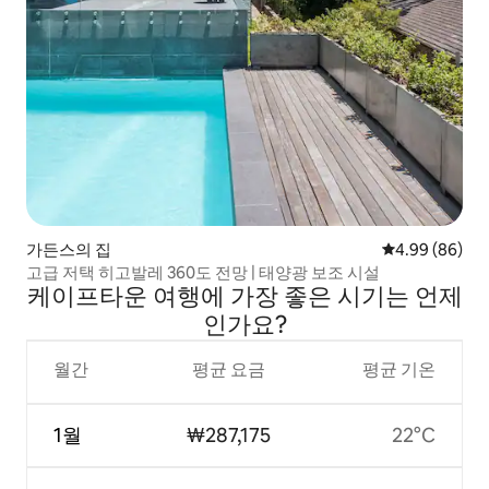
가든스의 집
평점 4.99점(5
4.99 (86)
고급 저택 히고발레 360도 전망 | 태양광 보조 시설
케이프타운 여행에 가장 좋은 시기는 언제
인가요?
월간
평균 요금
평균 기온
1월
₩287,175
22°C