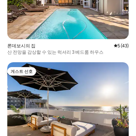
론데보시의 집
평점 5점(5
5 (43)
산 전망을 감상할 수 있는 럭셔리 3 베드룸 하우스
게스트 선호
게스트 선호