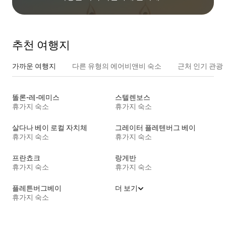
추천 여행지
가까운 여행지
다른 유형의 에어비앤비 숙소
근처 인기 관광
똘론-레-메미스
스텔렌보스
휴가지 숙소
휴가지 숙소
살다나 베이 로컬 자치체
그레이터 플레텐버그 베이
휴가지 숙소
휴가지 숙소
프란쵸크
랑게반
휴가지 숙소
휴가지 숙소
플레튼버그베이
더 보기
휴가지 숙소