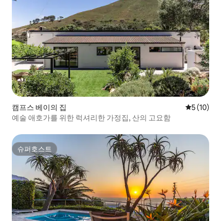
캠프스 베이의 집
평점 5점(5
5 (10)
예술 애호가를 위한 럭셔리한 가정집, 산의 고요함
슈퍼호스트
슈퍼호스트