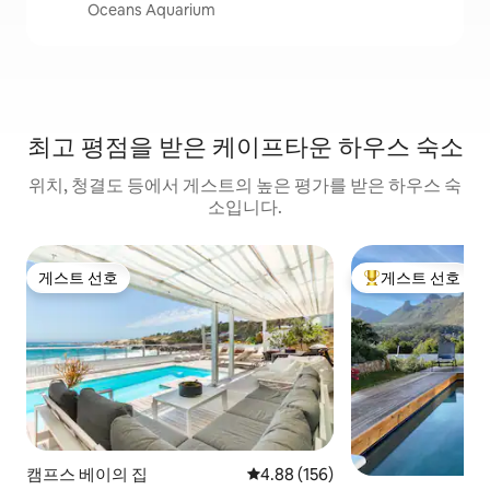
Oceans Aquarium
최고 평점을 받은 케이프타운 하우스 숙소
위치, 청결도 등에서 게스트의 높은 평가를 받은 하우스 숙
소입니다.
게스트 선호
게스트 선호
게스트 선호
상위 게스트 선호
캠프스 베이의 집
평점 4.88점(5점 만점), 후기 156
4.88 (156)