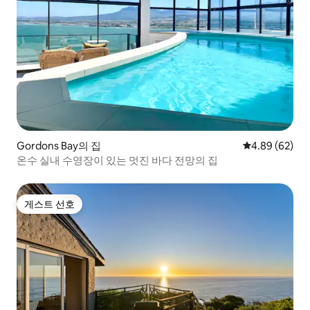
Gordons Bay의 집
평점 4.89점(5
4.89 (62)
온수 실내 수영장이 있는 멋진 바다 전망의 집
게스트 선호
게스트 선호