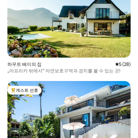
하우트 베이의 집
평점 5점(5
5 (28)
„아프리카 밖에서“ 자연보호구역과 경치를 볼 수 있는 곳!
게스트 선호
상위 게스트 선호