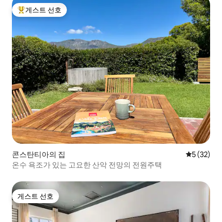
게스트 선호
상위 게스트 선호
콘스탄티아의 집
평점 5점(5
5 (32)
온수 욕조가 있는 고요한 산악 전망의 전원주택
게스트 선호
게스트 선호