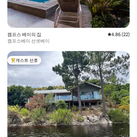
캠프스 베이의 집
평점 4.86점(5
4.86 (22)
캠프스베이 선셋베이
게스트 선호
상위 게스트 선호