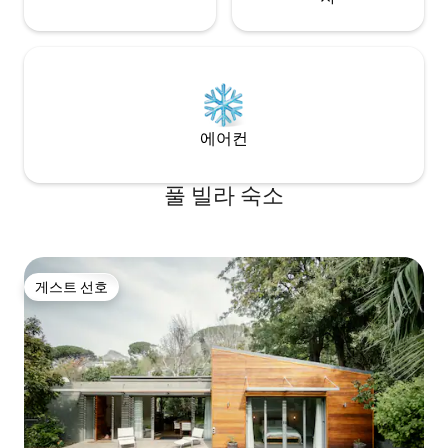
를 결합하여 최대 12명까지 수용할 수 있습
니다. 메인 하우스는 전용 수영장을 갖춘 완
전한 전용 숙소입니다. 위층 펜트하우스에
는 전용 수영장과 발코니가 있습니다. 비치
게이트는 공용입니다. 션, 메리 루이즈 또는
저희 가족의 다른 구성원이 체크인을 도와
드리고 편안하게 지내실 수 있도록 도와드
에어컨
리겠습니다. 답변이 필요한 질문이 있으면
언제든지 연락 가능합니다. 숙소는 캠프스
베이의 유명한 국제 랜드마크에 있습니다.
풀 빌라 숙소
도보 거리 내에 위치한 현지의 수정처럼 맑
은 바다와 부드러운 백사장은 관광객을 끌
어들입니다. 스트립에 있는 유명한 레스토
랑 중 한 곳에서 즐거운 시간을 보내세요. 휴
식을 취하고 햇살을 즐기고 싶다면 캠프스
게스트 선호
게스트 선호
베이 지역 내에서 쉽게 걸어 다닐 수 있습니
다. 케이프타운의 다른 아름다운 명소를 모
두 둘러보고 싶으시면 차를 대여하는 것이
좋습니다. 이것도 매우 쉽고 공항에서 하거
나 빌라에 도착하면 할 수 있습니다. 케이프
타운에는 마이시티 버스라는 신뢰할 수 있
는 버스 시스템도 있습니다. 와이파이 목욕
수건이요 비치 타월 헤어드라이어 - 모두 포