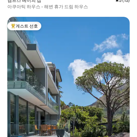
캠프스 베이의 집
평점 5점(5
5 (15)
아쿠아틱 하우스 - 해변 휴가 드림 하우스
게스트 선호
상위 게스트 선호