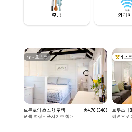
별도의 침실 ✅ 에어컨 완비 ✅ 직접 시트/수
건을 가져오시거나, 청소 담당자가 유료로
주방
와이파
제공해 드릴 수 있습니다. ✅ 반려동물 동반
가능 - 반려동물 1마리만 가능, 1박당 25달러
슈퍼호스트
게스트
슈퍼호스트
상위 게
트루로의 초소형 주택
평점 4.78점(5점 만점), 
4.78 (348)
브루스터(B
원룸 별장 ~ 풀사이즈 침대
해변으로 