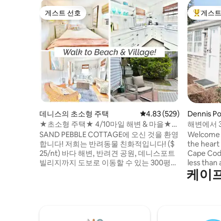
게스트 선호
게스트
게스트 선호
상위 게
데니스의 초소형 주택
평점 4.83점(5점 만점), 
4.83 (529)
Dennis 
★초소형 주택★ 4/10마일 해변 & 마을★
해변에서 
반려동물 허용 자전거★ 2대
주택
SAND PEBBLE COTTAGE에 오신 것을 환영
Welcome t
합니다! 저희는 반려동물 친화적입니다! ($
the heart
25/nt) 바다 해변, 반려견 공원, 데니스포트
Cape Cod,
빌리지까지 도보로 이동할 수 있는 300평방
less than
케이프
피트의 "초소형 주택" 막다른 골목의 끝에
and a sho
위치한 이 작은 전원주택에는 필요한 모든
restaurants. There is a kitche
것이 갖춰져 있습니다. ✅ 해변 및 마을까지
bathroom. 
4/10마일 거리 ✅ 대리석 카운터가 있는 주
cottage! 
방 ✅ 자전거 2대와 헬멧 가구와 숯 바비큐를
We do not
즐길 수 있는✅ 데크 ✅ 주차장 - 차량 2대 ✅