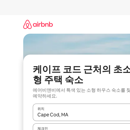
콘
텐
츠
로
바
로
가
기
케이프 코드 근처의 초
형 주택 숙소
에어비앤비에서 특색 있는 소형 하우스 숙소를 
예약하세요.
위치
결과가 나오면 위·아래 화살표 키를 사용하거나 터치
체크인