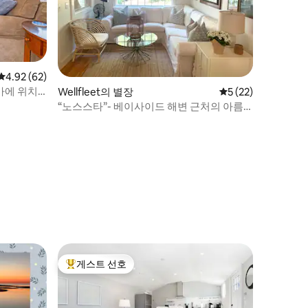
평점 4.92점(5점 만점), 후기 62개
4.92 (62)
가에 위치
Wellfleet의 별장
평점 5점(5점 만점),
5 (22)
“노스스타”- 베이사이드 해변 근처의 아름
다운 전원주택
게스트 선호
상위 게스트 선호