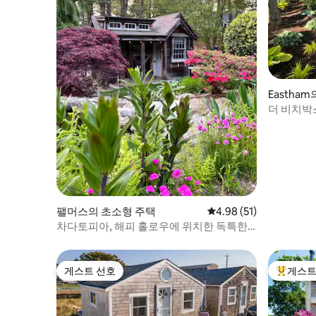
Eastha
더 비치박
팰머스의 초소형 주택
평점 4.98점(5점 만점),
4.98 (51)
차다토피아, 해피 홀로우에 위치한 독특한
전원주택 휴양지
게스트 선호
게스트
게스트 선호
상위 게