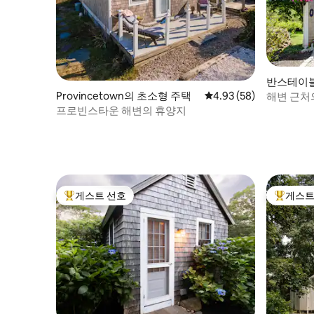
반스테이블
Provincetown의 초소형 주택
평점 4.93점(5점 만점),
4.93 (58)
해변 근처의
려동물을 
프로빈스타운 해변의 휴양지
게스트 선호
게스트
상위 게스트 선호
상위 게