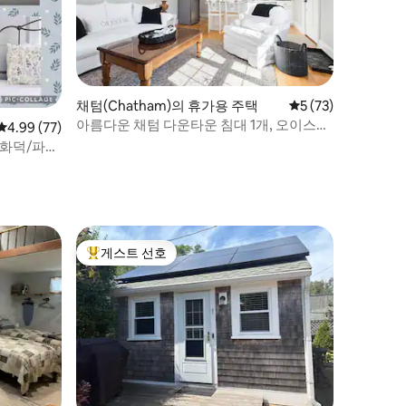
채텀(Chatham)의 휴가용 주택
평점 5점(5점 만점),
5 (73)
아름다운 채텀 다운타운 침대 1개, 오이스터
평점 4.99점(5점 만점), 후기 77개
4.99 (77)
폰드 근처
 화덕/파티
게스트 선호
상위 게스트 선호