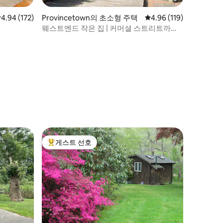
점 4.94점(5점 만점), 후기 172개
4.94 (172)
Provincetown의 초소형 주택
평점 4.96점(5점 만점), 
4.96 (119)
웨스트엔드 작은 집 | 커머셜 스트리트까지
도보 거리
게스트 선호
상위 게스트 선호