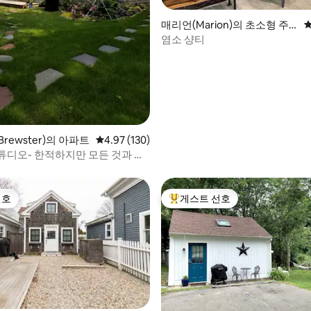
후기 144개
매리언(Marion)의 초소형 주
평
택
염소 샹티
rewster)의 아파트
평점 4.97점(5점 만점), 후기 130개
4.97 (130)
튜디오- 한적하지만 모든 것과 가
선호
게스트 선호
선호
상위 게스트 선호