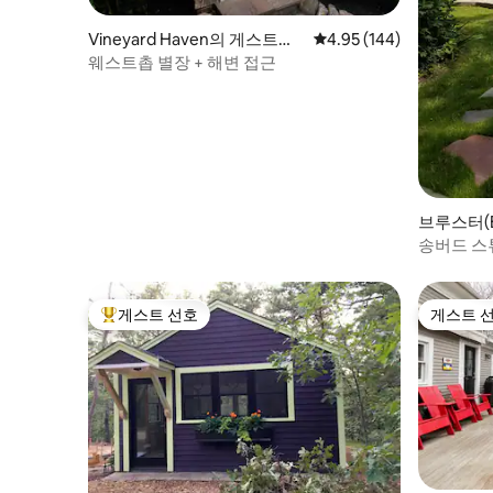
Vineyard Haven의 게스트용
평점 4.95점(5점 만점), 
4.95 (144)
별채
웨스트촙 별장 + 해변 접근
브루스터(B
송버드 스
깝습니다!
게스트 선호
게스트 
상위 게스트 선호
게스트 