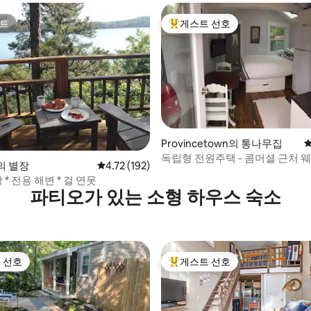
트
게스트 선호
트
상위 게스트 선호
Provincetown의 통나무집
평
독립형 전원주택 - 콤머셜 근처 
 후기 86개
t의 별장
평점 4.72점(5점 만점), 후기 192개
4.72 (192)
 * 전용 해변 * 걸 연못
파티오가 있는 소형 하우스 숙소
 선호
게스트 선호
스트 선호
상위 게스트 선호