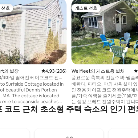
 선호
게스트 선호
스트 선호
게스트 선호
후기 529개
Port의 별장
평점 4.93점(5점 만점), 후기 206개
4.93 (206)
Wellfleet의 게스트용 별채
평
3/4마일 떨어진 케이프코드 전원
풍요로운 축복의 전원주택-웰플
o Surfside Cottage located in
베란다, 파티오, 야외 샤워실이 
 of beautiful Dennis Port on
인 전용 케이프 코드 전원주택에서
 MA. The cottage is located
플/가족 여행을 즐기세요(11월/1
 a mile to oceanside beaches
는 생강 브레드 전원주택이 됩니다)
 코드 근처 초소형 주택 숙소의 인기 
rt walk to downtown and
퀸사이즈 침대와 좌석 공간이 있
n and full
거실. 사다리를 올라가면 트윈 침
You will love this cozy
있는 짧은 높이의 수면 로프트로
We do not supply beach towels.
다. 실내 샤워 시설을 갖춘 욕실. 
 supply beach chairs.
아래 설명을 참조하세요. 차, 현지 
신료, 양념, 가스 그릴, 아이스 박스