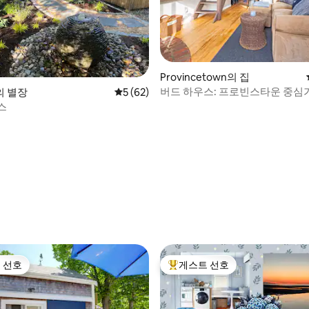
Provincetown의 집
버드 하우스: 프로빈스타운 중심
m의 별장
평점 5점(5점 만점), 후기 62개
5 (62)
한 아늑한 전원주택
스
 후기 51개
 선호
게스트 선호
스트 선호
상위 게스트 선호