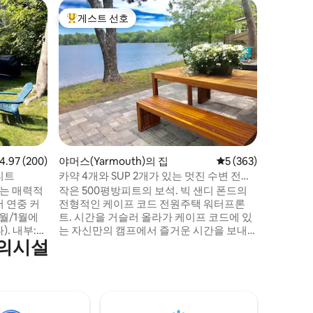
샌드위치
게스트 선호
게스트 
상위 게스트 선호
게스트 
케이프코드
비치 리드
비치까지 
적인 전원
파가 있습
커플 또는
니다! 최
욕실 및 
변에서 휴
불을 피우
점 4.97점(5점 만점), 후기 200개
4.97 (200)
야머스(Yarmouth)의 집
평점 5점(5점 만점), 
5 (363)
프 코드의
으며, 샌디
리트
카약 4개와 SUP 2개가 있는 멋진 수변 전원
리 하우스
주택
있는 매력적
작은 500평방피트의 보석. 빅 샌디 폰드의
수 있습니
 연중 커
전형적인 케이프 코드 전원주택 워터프론
2월/1월에
트. 시간을 거슬러 올라가 케이프 코드에 있
. 내부:
는 자신만의 캠프에서 즐거운 시간을 보내
편의시설
는 개방형
세요. 침실 2개와 연못의 전망을 즐길 수 있
대 2개가
는 매력적인 전원주택을 즐겨보세요. 현관
 이어집니
에서 카약, 낚시, 수영을 즐길 수 있습니다. *
간이 주방 -
패들보드 1개 *카약 4개 - 성인 4명/어린이
커피, 향
구명조끼 4개 *가스 화덕 *가스 그릴 * XL 야
, 비치 타
외 샤워 시설 *조용한 호숫가 후드 *새로운