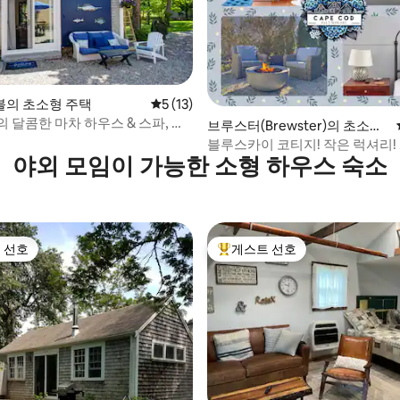
의 초소형 주택
평점 5점(5점 만점), 후기 13개
5 (13)
 후기 58개
 달콤한 마차 하우스 & 스파, 반
브루스터(Brewster)의 초소형
데려오세요!
주택
블루스카이 코티지! 작은 럭셔리!
야외 모임이 가능한 소형 하우스 숙소
오/반려동물 동반 가능
 선호
게스트 선호
스트 선호
상위 게스트 선호