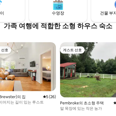
월 및 의자를 제공합니다. 최대 8
박할 수 있으며, 에어비앤비에서 
이
수영장
건물 부지
도 임대하세요.
가족 여행에 적합한 소형 하우스 숙소
 선호
게스트 선호
스트 선호
게스트 선호
후기 348개
rewster)의 집
평점 5점(5점 만점), 후기 26개
5 (26)
이어지는 길이 있는 루스트
Pembroke의 초소형 주택
평
말 목장에 있는 작은 농가