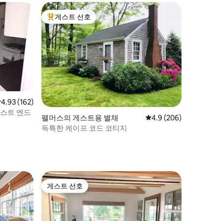
게스트 선호
상위 게스트 선호
점 4.93점(5점 만점), 후기 162개
4.93 (162)
웨스트 엔드
팰머스의 게스트용 별채
평점 4.9점(5점 만점), 
4.9 (206)
독특한 케이프 코드 코티지
게스트 선호
게스트 선호