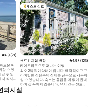
팰머스의
게스트 선호
게스트
상위 게스트 선호
상위 게
케이프코드
택
플랙스 폰
소. 전용 모래 해변과 선착장을 즐겨보세요.
수영, 카약
및 휴식을 취하세요.
수 있는 
앉을 수 있
공기 조화 
주방, 식사 공간
거 도로,
평점 4.9점(5점 만점), 후기 21개
4.9 (21)
니다.
샌드위치의 별장
평점 4.98점(5점 만점), 
4.98 (123)
평화로운 해
케이프타운으로 떠나는 여행
취할 수 있
최소 2박을 예약해야 합니다. 매력적이고 프
날 수 있
라이빗한 전원주택 전체를 단독으로 사용하
에서 식사
실 수 있습니다. 숙소는 흠잡을 데 없이 완벽
욕을 즐기
하며 잘 꾸며져 있습니다. 유서 깊은 샌드위
을 취할 수
 편의시설
치 빌리지, 현지 상점, 베이커리, 비스트로,
전원주택에
카페까지 도보로 갈 수 있는 거리 내에 위치
. 완비된 주
하고 있습니다. 헤리티지 박물관과 정원까
 해변으로
지 걸어서 가서 샌드위치 빌리지를 거닐며
 야외 샤워
유리 박물관, 던바 티 하우스, 다니엘 웹스터