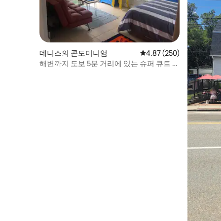
데니스의 콘도미니엄
평점 4.87점(5점 만점), 
4.87 (250)
해변까지 도보 5분 거리에 있는 슈퍼 큐트 비
치 콘도