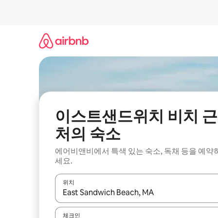
콘
텐
츠
로
바
로
가
기
이스트샌드위치 비치 근
처의 숙소
에어비앤비에서 특색 있는 숙소, 독채 등을 예약
세요.
위치
결과가 나오면 위·아래 화살표 키를 사용하거나 터치
체크인