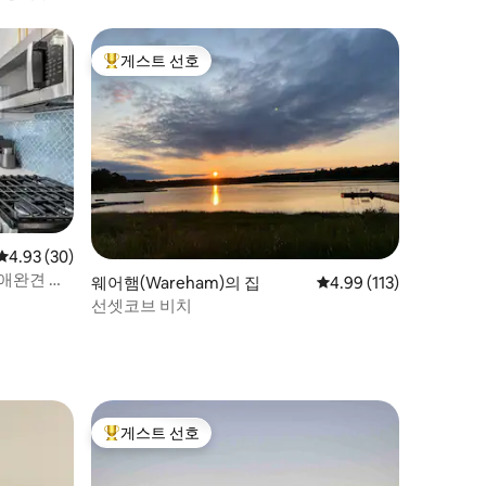
게스트 선호
상위 게스트 선호
평점 4.93점(5점 만점), 후기 30개
4.93 (30)
애완견 동
웨어햄(Wareham)의 집
평점 4.99점(5점 만점), 
4.99 (113)
선셋코브 비치
게스트 선호
상위 게스트 선호