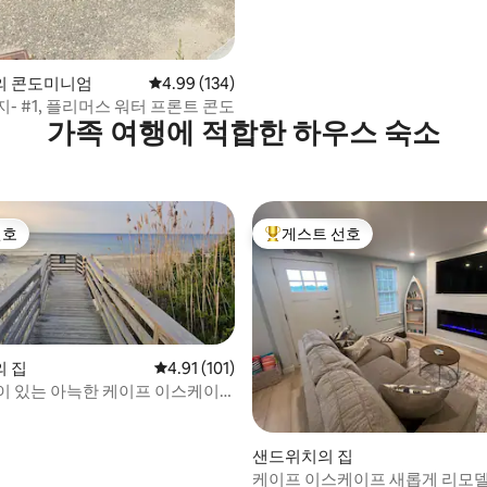
의 콘도미니엄
평점 4.99점(5점 만점), 후기 134개
4.99 (134)
- #1, 플리머스 워터 프론트 콘도
가족 여행에 적합한 하우스 숙소
선호
게스트 선호
선호
상위 게스트 선호
 집
평점 4.91점(5점 만점), 후기 101개
4.91 (101)
이 있는 아늑한 케이프 이스케이
 후기 25개
샌드위치의 집
케이프 이스케이프 새롭게 리모