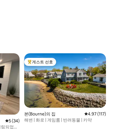
게스트 선호
상위 게스트 선호
본(Bourne)의 집
평점 4.97점(5점 만점),
4.97 (117)
해변 | 화로 | 게임룸 | 반려동물 | 카약
평점 5점(5점 만점), 후기 34개
5 (34)
델링되었습