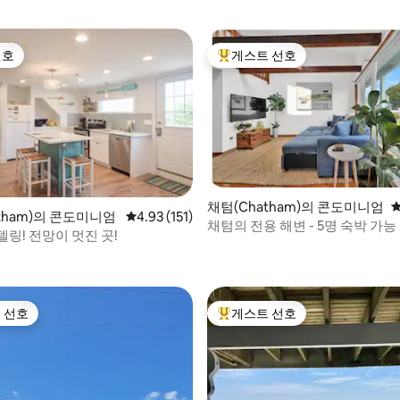
선호
게스트 선호
선호
상위 게스트 선호
후기 114개
채텀(Chatham)의 콘도미니엄
평
tham)의 콘도미니엄
평점 4.93점(5점 만점), 후기 151개
4.93 (151)
채텀의 전용 해변 - 5명 숙박 가능
링! 전망이 멋진 곳!
 선호
게스트 선호
스트 선호
상위 게스트 선호