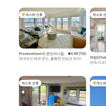
게스트 선호
게스트 
상위 게스트 선호
게스트 
Provincetown의 콘도미니엄
평점 4.99점(5점 만점), 
4.99 (114)
채텀(Cha
현대적인 해변 콘도, 훌륭한 전망과 위치!
전체 리모델
게스트 선호
게스트
게스트 선호
상위 게