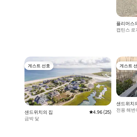
플리머스
캡틴스 로지
게스트 선호
게스트 
게스트 선호
게스트 
샌드위치의
전용 해변
샌드위치의 집
평점 4.96점(5점 만점),
4.96 (25)
프!
금박 닻