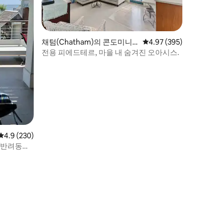
채텀(Chatham)의 콘도미니
평점 4.97점(5점 만점), 
4.97 (395)
엄
전용 피에드테르, 마을 내 숨겨진 오아시스.
평점 4.9점(5점 만점), 후기 230개
4.9 (230)
장/반려동물