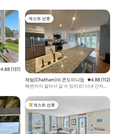
게스트 선호
게스트 선호
점 4.88점(5점 만점), 후기 137개
4.88 (137)
채텀(Chatham)의 콘도미니엄
평점 4.88점(5점 만점), 
4.88 (112)
해변까지 걸어서 갈 수 있어요! 시내 근처의
차텀 럭셔리, CBI!
게스트 선호
상위 게스트 선호