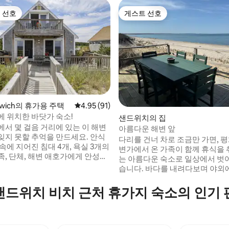
 선호
게스트 선호
스트 선호
게스트 선호
ndwich의 휴가용 주택
평점 4.95점(5점 만점), 후기 91개
4.95 (91)
후기 136개
에 위치한 바닷가 숙소!
샌드위치의 집
에서 몇 걸음 거리에 있는 이 해변
아름다운 해변 앞
잊지 못할 추억을 만드세요. 안식
다리를 건너 차로 조금만 가면, 
속에 지어진 침대 4개, 욕실 3개의
변가에서 온 가족이 함께 휴식을 
족, 단체, 해변 애호가에게 안성맞
는 아름다운 숙소로 일상에서 벗어
 편안함과 소통을 위해 설계된 이
습니다. 바다를 내려다보며 야외
두가 휴식을 취할 수 있는 공간과
를 즐기거나, 전용 해변에서 일광
져 있습니다. 상점, 레스토
거나, 도시 생활에서 벗어나 휴식
드위치 비치 근처 휴가지 숙소의 인기
장, 유명한 샌드위치 보드워크에서
있는 이 잘 관리된 해변 전망의 
에 있습니다. 시내와 6번 및 6A번
서 이 모든 것을 즐길 수 있습니다
게 접근할 수 있어 이동이 편리합
방, 와이파이, 에어컨/난방, 전용
이어지는 계단이 있는 전용 데크,