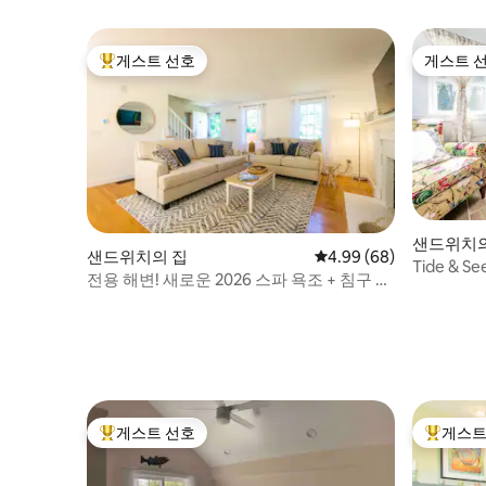
게스트 선호
게스트 
상위 게스트 선호
게스트 
샌드위치의
샌드위치의 집
평점 4.99점(5점 만점),
4.99 (68)
Tide & 
전용 해변! 새로운 2026 스파 욕조 + 침구 포
전원주택
함
게스트 선호
게스트
상위 게스트 선호
상위 게