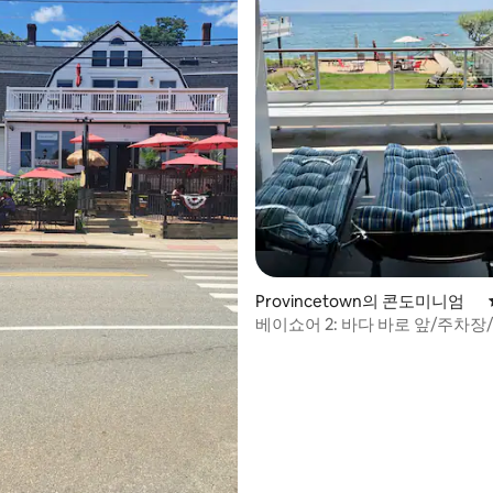
후기 250개
Provincetown의 콘도미니엄
베이쇼어 2: 바다 바로 앞/주차
동반 가능