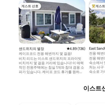
게스트 선호
게스트
게스트 선호
상위 게
East Sa
샌드위치의 별장
평점 4.89점(5점 만점), 
4.89 (136)
전용 해변
케이프코드 전용 해변까지 몇 걸음!
전용 해변
비치 리드는 이스트 샌드위치의 프라이빗
숙소에서 
비치까지 몇 걸음 거리에 있습니다! 이 매력
처는 사구 
적인 전원주택에는 침실 1개와 침대 겸용 소
숙소로 가
파가 있습니다. 케이프 코드 휴가를 원하는
춤입니다.
커플 또는 소규모 가족에게 완벽한 크기입
곳에는 모
니다! 최근 업그레이드에는 바닥재, 개조된
편의시설이 갖춰
욕실 및 새로운 가스 그릴이 포함됩니다. 해
이스트샌
랑, 양조
변에서 휴식을 취하고 저녁에는 해변 모닥
몇 분 거리
불을 피우며 스모어를 만들어보세요. 케이
국도로 쉽
프 코드의 가장 오래된 마을에 위치하고 있
니다. 케이프코드의 매력을 만끽하세요. 해
으며, 샌디 넥, 타운 넥, 상점, 레스토랑 및 트