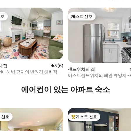
니다! 해변까지 1/2마일 거리
선호
게스트 선호
선호
게스트 선호
 집
평점 5점(5점 만점), 후기 6개
5 (6)
 후기 68개
샌드위치의 집
Seek | 해변 근처의 반려견 친화적인
이스트샌드위치의 해안 휴양지 - 
반 가능!
에어컨이 있는 아파트 숙소
 선호
게스트 선호
스트 선호
상위 게스트 선호