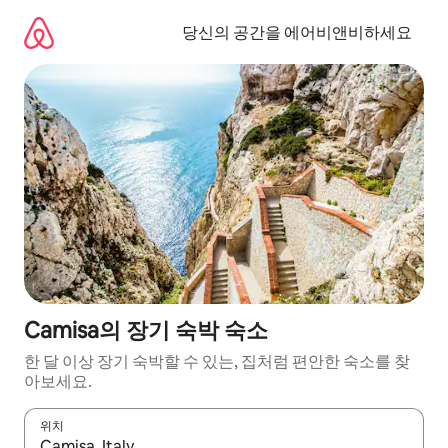
콘
텐
당신의 공간을 에어비앤비하세요
츠
로
바
로
가
기
Camisa의 장기 숙박 숙소
한 달 이상 장기 숙박할 수 있는, 집처럼 편안한 숙소를 찾
아보세요.
위치
결과가 나오면 위·아래 화살표 키를 사용하거나 터치 또는 스와이프