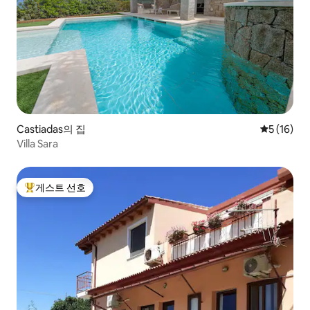
Castiadas의 집
평점 5점(5
5 (16)
Villa Sara
게스트 선호
상위 게스트 선호