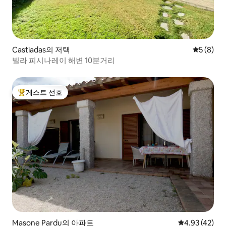
Castiadas의 저택
평점 5점(
5 (8)
빌라 피시나레이 해변 10분거리
게스트 선호
상위 게스트 선호
Masone Pardu의 아파트
평점 4.93점(5
4.93 (42)