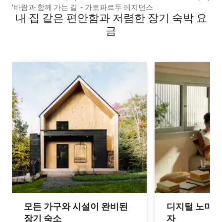
'바람과 함께 가는 길' - 가토파르두 레지던스
내 집 같은 편안함과 저렴한 장기 숙박 요
금
모든 가구와 시설이 완비된
디지털 노마드
장기 숙소
자