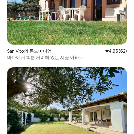
San Vito의 콘도미니엄
평점 4.95점(5
4.95 (62)
바다에서 10분 거리에 있는 시골 아파트