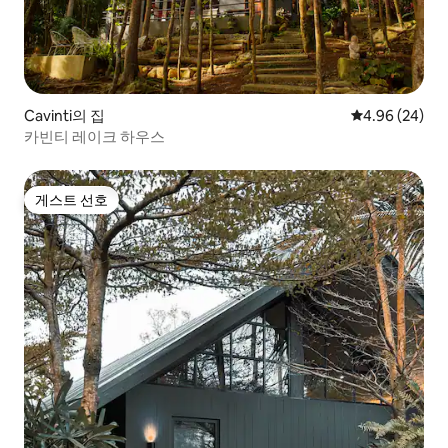
Cavinti의 집
평점 4.96점(5
4.96 (24)
카빈티 레이크 하우스
게스트 선호
게스트 선호