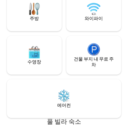
주방
와이파이
건물 부지 내 무료 주
수영장
차
에어컨
풀 빌라 숙소