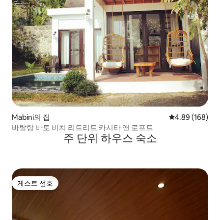
Mabini의 집
평점 4.89점(5점
4.89 (168)
바탈랑 바토 비치 리트리트 카시타 앤 로프트
주 단위 하우스 숙소
게스트 선호
게스트 선호