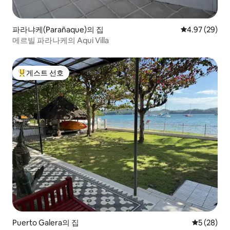
파라냐케(Parañaque)의 집
평점 4.97점(5
4.97 (29)
메르빌 파라나케의 Aqui Villa
게스트 선호
상위 게스트 선호
Puerto Galera의 집
평점 5점(5
5 (28)