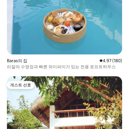
Baras의 집
평점 4.97점(5점
4.97 (180)
리잘의 수영장과 빠른 와이파이가 있는 전용 로프트하우스
게스트 선호
게스트 선호