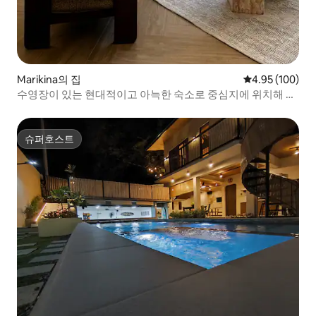
Marikina의 집
평점 4.95점(5점
4.95 (100)
수영장이 있는 현대적이고 아늑한 숙소로 중심지에 위치해 있
습니다!
슈퍼호스트
슈퍼호스트