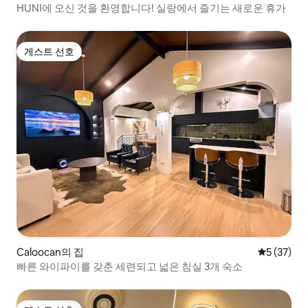
HUNI에 오신 것을 환영합니다! 실랑에서 즐기는 새로운 휴가
게스트 선호
게스트 선호
Caloocan의 집
평점 5점(5
5 (37)
빠른 와이파이를 갖춘 세련되고 넓은 침실 3개 숙소