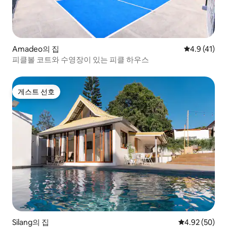
Amadeo의 집
평점 4.9점(5
4.9 (41)
피클볼 코트와 수영장이 있는 피클 하우스
게스트 선호
게스트 선호
Silang의 집
평점 4.92점(5
4.92 (50)