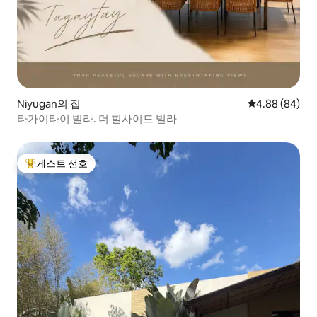
Niyugan의 집
평점 4.88점(5
4.88 (84)
타가이타이 빌라. 더 힐사이드 빌라
게스트 선호
상위 게스트 선호