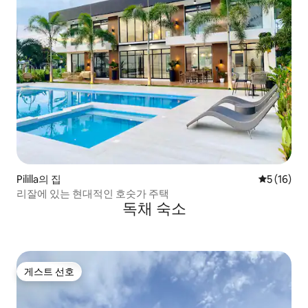
Pililla의 집
평점 5점(5
5 (16)
리잘에 있는 현대적인 호숫가 주택
독채 숙소
게스트 선호
게스트 선호