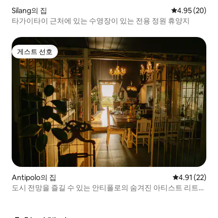
Silang의 집
평점 4.95점(5
4.95 (20)
타가이타이 근처에 있는 수영장이 있는 전용 정원 휴양지
게스트 선호
게스트 선호
Antipolo의 집
평점 4.91점(5
4.91 (22)
도시 전망을 즐길 수 있는 안티폴로의 숨겨진 아티스트 리트리
트