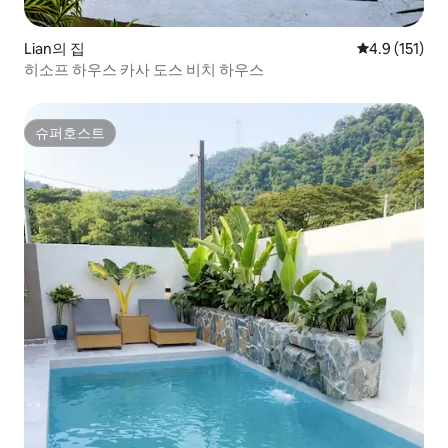
Lian의 집
평점 4.9점(5
4.9 (151)
히소프 하우스 카사 도스 비치 하우스
슈퍼호스트
슈퍼호스트