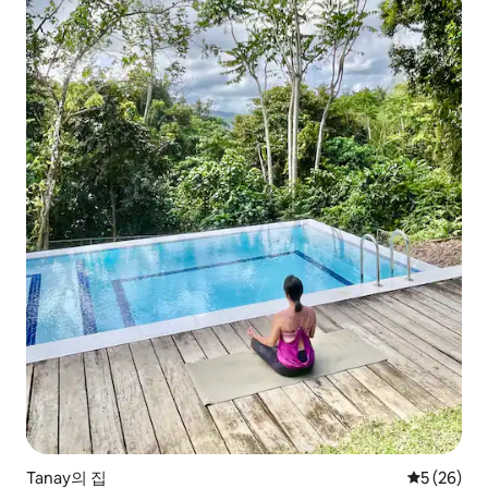
Tanay의 집
평점 5점(5
5 (26)