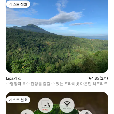
게스트 선호
게스트 선호
Lipa의 집
평점 4.85점(5
4.85 (271)
수영장과 호수 전망을 즐길 수 있는 프라이빗 마운틴 리트리트
게스트 선호
게스트 선호