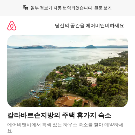
콘
일부 정보가 자동 번역되었습니다. 
원문 보기
텐
츠
로
당신의 공간을 에어비앤비하세요
바
로
가
기
칼라바르손지방의 주택 휴가지 숙소
에어비앤비에서 특색 있는 하우스 숙소를 찾아 예약하세
요.