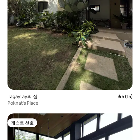
Tagaytay의 집
평점 5점(5
5 (15)
Poknat's Place
게스트 선호
게스트 선호