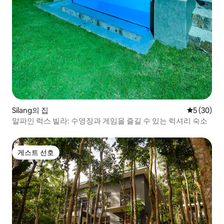
Silang의 집
평점 5점(5
5 (30)
알파인 럭스 빌라: 수영장과 게임을 즐길 수 있는 럭셔리 숙소
게스트 선호
게스트 선호