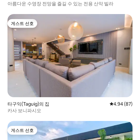
아름다운 수영장 전망을 즐길 수 있는 전용 산악 빌라
게스트 선호
게스트 선호
타구익(Taguig)의 집
평점 4.94점(5
4.94 (87)
카사 보니파시오
게스트 선호
게스트 선호