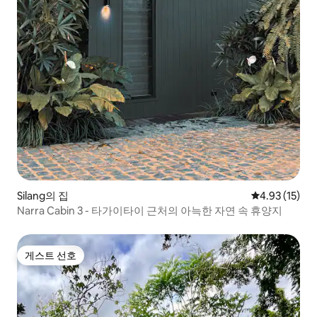
Silang의 집
평점 4.93점(5
4.93 (15)
Narra Cabin 3 - 타가이타이 근처의 아늑한 자연 속 휴양지
게스트 선호
게스트 선호