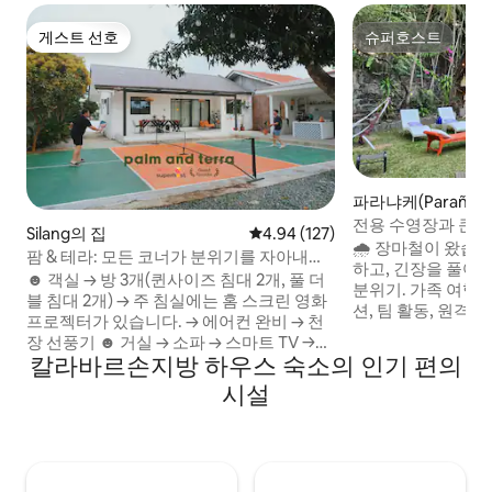
게스트 선호
슈퍼호스트
게스트 선호
슈퍼호스트
파라냐케(Parañaq
전용 수영장과 큰 
Silang의 집
평점 4.94점(5점 만점), 후기 127
4.94 (127)
티 빌라
🌧️ 장마철이 왔습
팜 & 테라: 모든 코너가 분위기를 자아내는
하고, 긴장을 풀어보
곳 ~
☻ 객실 → 방 3개(퀸사이즈 침대 2개, 풀 더
분위기. 가족 여행,
블 침대 2개) → 주 침실에는 홈 스크린 영화
션, 팀 활동, 원격 
프로젝터가 있습니다. → 에어컨 완비 → 천
전용 수영장, 발리식
장 선풍기 ☻ 거실 → 소파 → 스마트 TV →
원 및 농장 동물. ❄️
칼라바르손지방 하우스 숙소의 인기 편의
200Mbps 와이파이 → 원형 테이블 → 스피
실 3개 모두. 🛏️ 스
커 → 보드게임 ☻ 야외 식사 공간 및 주방 →
시설
주차 공간 3개. ✨ 
주방 시설 완비 → 야외 요리 → 야외 라운지
은 10년 동안 변하
공간 ☻ 야외 공간 → 피클볼 코트(전문 코트
고 프라이빗하며 특
가 아니며, 가볍게 치기 좋음) → 농구 코트
억을 만드세요.🏡 
→ 4피트 수영장 → 모닥불 → 테이블과 의자
→ 캠핑 의자 → 그릴 → 전용 주차 공간