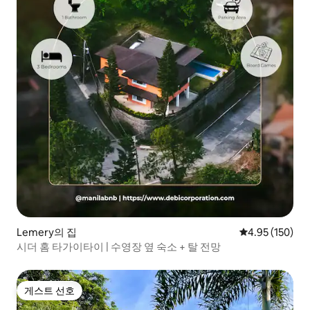
Lemery의 집
평점 4.95점(5점
4.95 (150)
시더 홈 타가이타이 | 수영장 옆 숙소 + 탈 전망
게스트 선호
게스트 선호