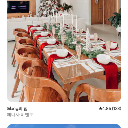
Silang의 집
평점 4.86점(5점
4.86 (133)
에니사 비엔토