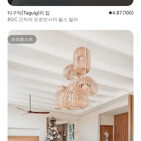
타구익(Taguig)의 집
평점 4.87점(5점
4.87 (100)
BGC 근처의 프로빈시아 필스 빌라
슈퍼호스트
슈퍼호스트