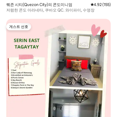
퀘존 시티(Quezon City)의 콘도미니엄
평점 4.92점(5
4.92 (155)
저렴한 콘도 아라네타, 쿠바오 QC. 와이파이, 수영장
게스트 선호
게스트 선호