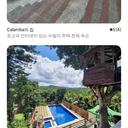
Calamba의 집
평점 5점(
5 (4)
초고속 인터넷이 있는 누발리 주택 전체 숙소