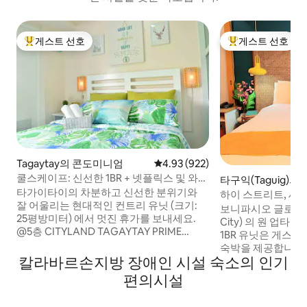
게스트 선호
게스트 선호
상위 게스트 선호
상위 게스트 선호
Tagaytay의 콘도미니엄
평점 4.93점(5점 만점), 후기 922
4.93 (922)
쿨스케이프: 신선한 1BR + 넷플릭스 및 와이
타구익(Taguig)
파이
타가이타이의 차분하고 신선한 분위기와
하이 스트리트, 세
잘 어울리는 현대적인 컨트리 유닛 (크기:
1BR 업타운 BGC
보니파시오 글로벌 시티 
25평방미터) 에서 멋진 휴가를 보내세요.
City) 의 원 업타
@5층 CITYLAND TAGAYTAY PRIME
1BR 유닛은 게스
RESIDENCES, 유료 주차장, 엘리베이터, 수
숙박을 제공합니다. *무료 400Mbps 와
영장, 옥상 이용 가능. 3층에 7-11이 있고, 바
칼라바르손지방 장애인 시설 숙소의 인기
파이, 스마트 TV, 
로 건너편에는 카페가 있는 맥도날드가 있
+ * 세탁기 & 건조기
편의시설
습니다. 숙소에는 PLDT Fiber WIFI
고, 전자레인지, 커피
50mbps, 넷플릭스, 보드게임 및 카드게임
식기류가 완비된 주방. 업타운 몰, 