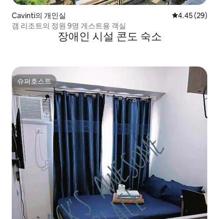
Cavinti의 개인실
평점 4.45점(5
4.45 (29)
갬 리조트의 정원 9명 게스트용 객실
장애인 시설 콘도 숙소
슈퍼호스트
슈퍼호스트