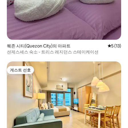
퀘존 시티(Quezon City)의 아파트
평점 5점(5
5 (13)
션제스세스 숙소 - 트리스 레지던스 스테이케이션
게스트 선호
게스트 선호