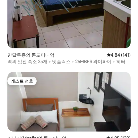
만달루용의 콘도미니엄
평점 4.84점(5
4.84 (141)
맥의 멋진 숙소 25개 + 넷플릭스 + 25MBPS 와이파이 + 히터
게스트 선호
게스트 선호