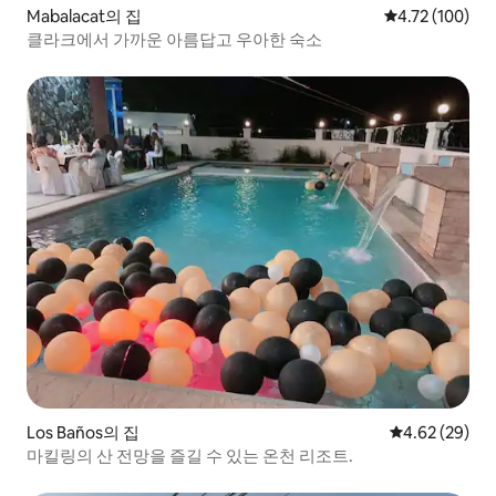
Mabalacat의 집
평점 4.72점(5
4.72 (100)
클라크에서 가까운 아름답고 우아한 숙소
Los Baños의 집
평점 4.62점(5
4.62 (29)
마킬링의 산 전망을 즐길 수 있는 온천 리조트.