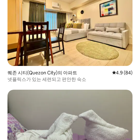
퀘존 시티(Quezon City)의 아파트
평점 4.9점(5
4.9 (84)
넷플릭스가 있는 세련되고 편안한 숙소