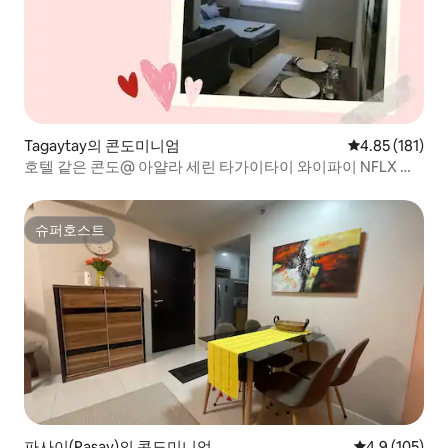
Tagaytay의 콘도미니엄
평점 4.85점(5
4.85 (181)
호텔 같은 콘도@ 아얄라 세린 타가이타이 와이파이 NFLX 포
함
슈퍼호스트
슈퍼호스트
파사이(Pasay)의 콘도미니엄
평점 4.9점(5점
4.9 (105)