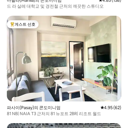
마닐라(Manila)의 콘도미니엄
평점 4.85점(5점
4.85 (138)
드 라 살레 대학교 및 경전철 근처의 깨끗한 스튜디오
게스트 선호
상위 게스트 선호
파사이(Pasay)의 콘도미니엄
평점 4.95점(5
4.95 (62)
81 NB| NAIA T3 근처의 81 뉴포트 2BR| 리조트 월드