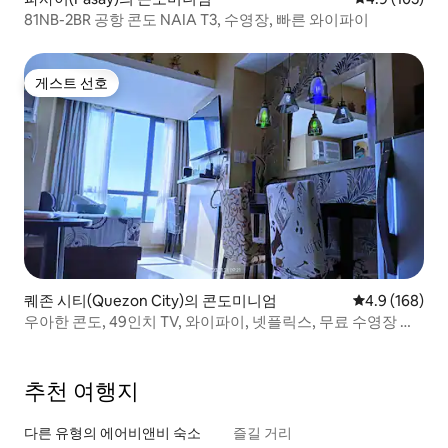
81NB-2BR 공항 콘도 NAIA T3, 수영장, 빠른 와이파이
게스트 선호
게스트 선호
퀘존 시티(Quezon City)의 콘도미니엄
평점 4.9점(5점
4.9 (168)
우아한 콘도, 49인치 TV, 와이파이, 넷플릭스, 무료 수영장 이
용
추천 여행지
다른 유형의 에어비앤비 숙소
즐길 거리