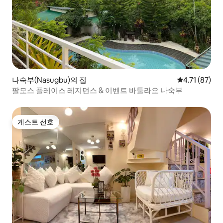
나숙부(Nasugbu)의 집
평점 4.71점(
4.71 (87)
팔모스 플레이스 레지던스 & 이벤트 바툴라오 나숙부
게스트 선호
게스트 선호