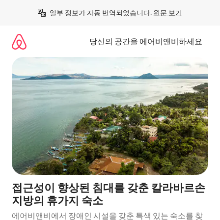
콘
일부 정보가 자동 번역되었습니다. 
원문 보기
텐
츠
로
당신의 공간을 에어비앤비하세요
바
로
가
기
접근성이 향상된 침대를 갖춘 칼라바르손
지방의 휴가지 숙소
에어비앤비에서 장애인 시설을 갖춘 특색 있는 숙소를 찾