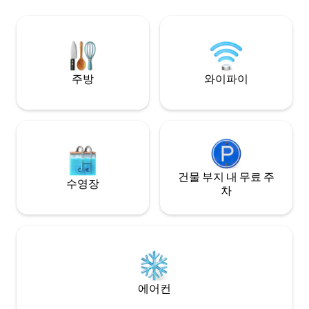
이 있습니다. 가벼운 취사가능합니다. 도보
스, 미츠코시 몰, 
로 가까운 거리에 대중교통(올리바레스 플
맞은편에 위치하고 
라자 터미널), 레스토랑, 식료품점, 포라 몰
트 루크 메디컬 센
이 있습니다. 아얄라 몰, 피크닉 그로브 및
도보로 7~10분 거
스카이 랜치까지 차로 가까운 거리
주방
와이파이
건물 부지 내 무료 주
수영장
차
에어컨