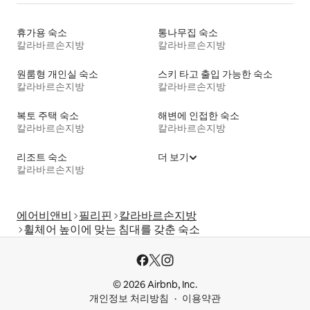
휴가용 숙소
통나무집 숙소
칼라바르손지방
칼라바르손지방
원룸형 개인실 숙소
스키 타고 출입 가능한 숙소
칼라바르손지방
칼라바르손지방
복토 주택 숙소
해변에 인접한 숙소
칼라바르손지방
칼라바르손지방
리조트 숙소
더 보기
칼라바르손지방
에어비앤비
필리핀
칼라바르손지방
휠체어 높이에 맞는 침대를 갖춘 숙소
© 2026 Airbnb, Inc.
개인정보 처리방침
이용약관