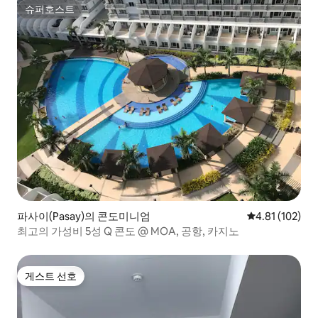
슈퍼호스트
슈퍼호스트
파사이(Pasay)의 콘도미니엄
평점 4.81점(5
4.81 (102)
최고의 가성비 5성 Q 콘도 @ MOA, 공항, 카지노
게스트 선호
게스트 선호