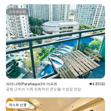
슈퍼호스트
슈퍼호스트
파라냐케(Parañaque)의 아파트
평점 4.83점(
4.83 (6)
공항 근처의 가족 친화적인 콘도텔 수영장 전망
게스트 선호
게스트 선호