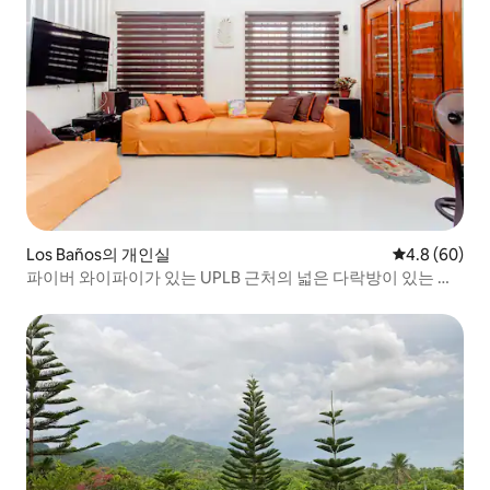
Los Baños의 개인실
평점 4.8점(5
4.8 (60)
파이버 와이파이가 있는 UPLB 근처의 넓은 다락방이 있는 빨
간색 방