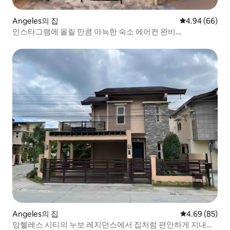
Angeles의 집
평점 4.94점(5
4.94 (66)
인스타그램에 올릴 만큼 아늑한 숙소 에어컨 완비
C+s.pool+netflx
Angeles의 집
평점 4.69점(5
4.69 (85)
앙헬레스 시티의 누보 레지던스에서 집처럼 편안하게 지내세