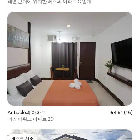
해변 근처에 위치한 베스의 아파트 C 임대
Antipolo의 아파트
평점 4.54점(5
4.54 (46)
더 시티워크 아파트 2D
게스트 선호