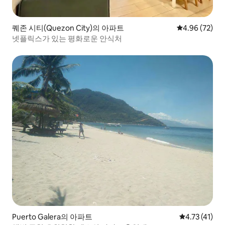
퀘존 시티(Quezon City)의 아파트
평점 4.96점(5
4.96 (72)
넷플릭스가 있는 평화로운 안식처
Puerto Galera의 아파트
평점 4.73점(
4.73 (41)