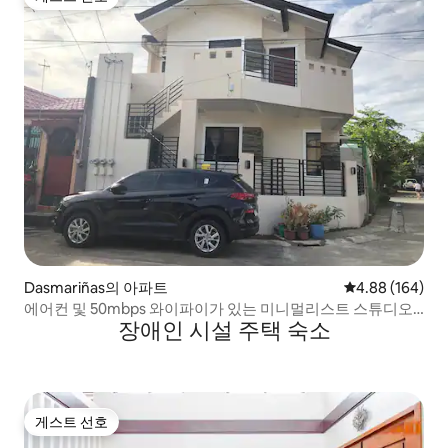
게스트 선호
Dasmariñas의 아파트
평점 4.88점(5점
4.88 (164)
에어컨 및 50mbps 와이파이가 있는 미니멀리스트 스튜디오
장애인 시설 주택 숙소
아파트
게스트 선호
게스트 선호