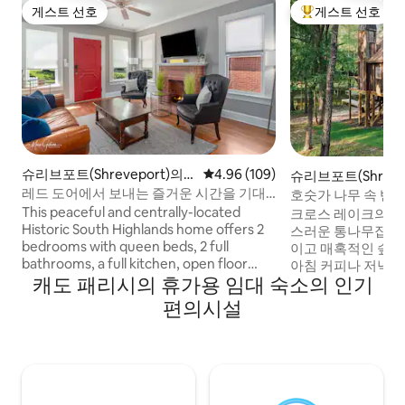
게스트 선호
게스트 선호
게스트 선호
상위 게스트 선호
슈리브포트(Shreveport)의
평점 4.96점(5점 만점), 후기 109
4.96 (109)
슈리브포트(Shreve
집
리하우스
레드 도어에서 보내는 즐거운 시간을 기대
호숫가 나무 속 반
해주세요!
This peaceful and centrally-located
크로스 레이크의 만
Historic South Highlands home offers 2
스러운 통나무집을
bedrooms with queen beds, 2 full
이고 매혹적인 숲 
bathrooms, a full kitchen, open floor
아침 커피나 저녁 
캐도 패리시의 휴가용 임대 숙소의 인기
plan living and dining area, and a relaxing
다에서 새와 다람쥐
furnished back patio. Driveway parking
질 무렵 반딧불 붙
편의시설
can hold two cars securely. Located less
건너보세요. 저희만
than 2 miles away from Ochsner/LSU
위층 독서 로프트에
Medical Center, steps from Centenary
원경을 통해 별을 
College, 5 miles from Barksdale Air Force
도시 한계 내에 있습
Base, and less than 4 miles from all the
은 별도의 숙소로 
casino action. Close to everything
은 신혼여행 장소나