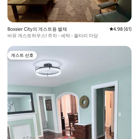
Bossier City의 게스트용 별채
평점 4.98점(5
4.98 (61)
바유 게스트하우스! 주차 - 세탁 - 울타리 마당
게스트 선호
게스트 선호