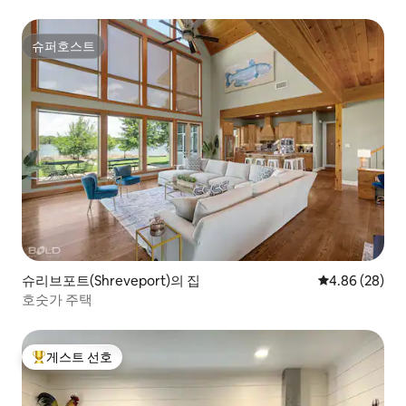
슈퍼호스트
슈퍼호스트
슈리브포트(Shreveport)의 집
평점 4.86점(5
4.86 (28)
호숫가 주택
게스트 선호
상위 게스트 선호