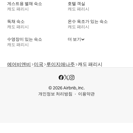
게스트용 별채 숙소
호텔 객실
캐도 패리시
캐도 패리시
독채 숙소
온수 욕조가 있는 숙소
캐도 패리시
캐도 패리시
수영장이 있는 숙소
더 보기
캐도 패리시
에어비앤비
미국
루이지애나주
캐도 패리시
© 2026 Airbnb, Inc.
개인정보 처리방침
이용약관