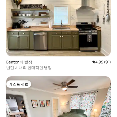
Benton의 별장
평점 4.99점(5
4.99 (91)
벤턴 시내의 현대적인 별장
게스트 선호
게스트 선호