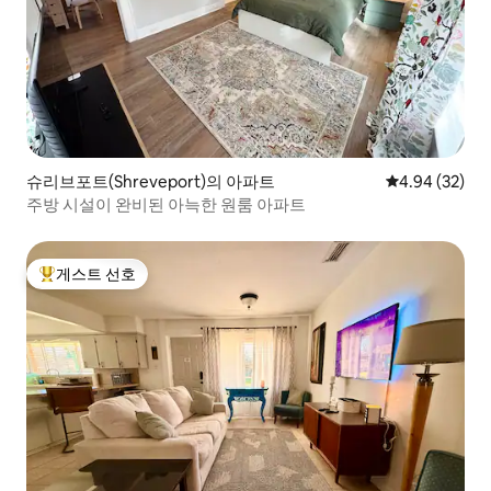
슈리브포트(Shreveport)의 아파트
평점 4.94점(5
4.94 (32)
주방 시설이 완비된 아늑한 원룸 아파트
게스트 선호
상위 게스트 선호