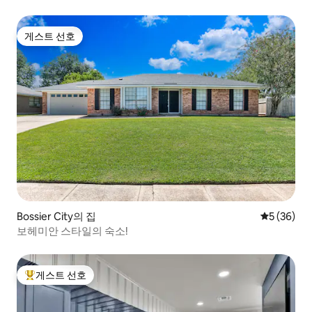
게스트 선호
게스트 선호
Bossier City의 집
평점 5점(5
5 (36)
보헤미안 스타일의 숙소!
게스트 선호
상위 게스트 선호