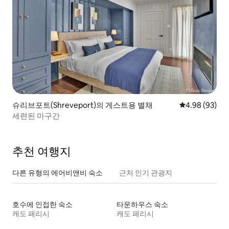
슈리브포트(Shreveport)의 게스트용 별채
평점 4.98점(5
4.98 (93)
세련된 마구간
추천 여행지
다른 유형의 에어비앤비 숙소
근처 인기 관광지
호수에 인접한 숙소
타운하우스 숙소
캐도 패리시
캐도 패리시