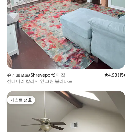
슈리브포트(Shreveport)의 집
평점 4.93점(5
4.93 (15)
센테너리 칼리지 옆 그린 블러바드
게스트 선호
게스트 선호