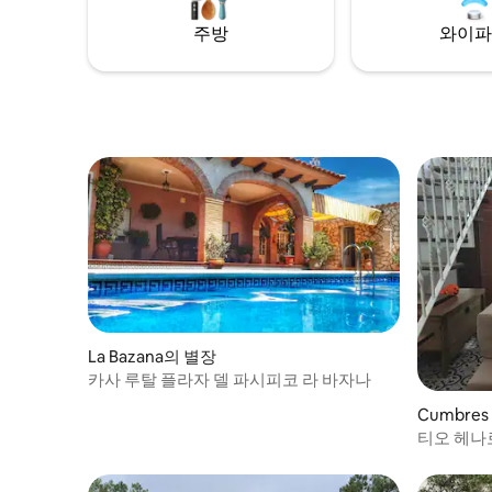
Dispone de chimenea, Smart TV, Wi-Fi y
와 함께 
주방
와이파
aire acondicionado
La Bazana의 별장
카사 루탈 플라자 델 파시피코 라 바자나
Cumbres 
별장
티오 헤나