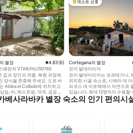
트
게스트 선호
트
상위 게스트 선호
 후기 42개
do의 별장
평점 4.83점(5점 만점), 후기 6개
4.83 (6)
Cortegana의 별장
페란자 VTAR/HU/00765
핀카 발데마리아
 집과 장인의 작품. 복원 과정에
핀카 발데마리아는 코르테가나,
인 양식을 존중해 주세요. 도로 바
위치한 시골 숙소로, 시에라 데 
 Aldea el Collado에 위치하고
피코스 데 아로체에서 자연으로
상점, 바, 레스토랑, 약국, 공공 수
있습니다. 최대 12명까지 수용할 
카베사라바카 별장 숙소의 인기 편의시
냐 데 아리아스 몬타노가 있는 알라
전용 욕실이 있는 침실 3개, 야외
m 거리에 있습니다. 시에라 데
는 침실 2개, 대형 정원, 수영장,
ierra de Aracena) 와 피코스 데
니다. 평화로움, 프라이버시, 환
cos de Aroche) 의 중심지.
을 찾는 가족이나 단체에게 이상
m 이상의 산책로를 걷거나, 아라세
휴식과 퀄리티에 중점을 두고 관
사의 그로토를 방문하거나, 시에
특한 자연 환경에서 진정한 경험을
 즐길 수 있습니다. 커플이나 친구
있습니다.