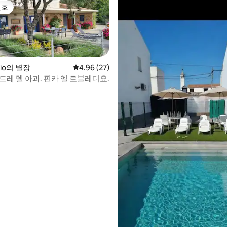
선호
선호
 후기 40개
rio의 별장
평점 4.96점(5점 만점), 후기 27개
4.96 (27)
드레 델 아과. 핀카 엘 로블레디요.