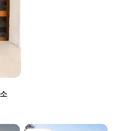
숙소
Cañaver