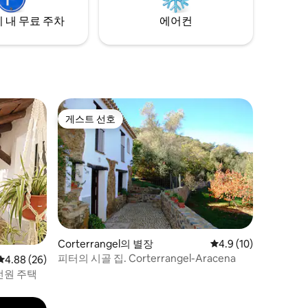
 내 무료 주차
에어컨
게스트 선호
게스트 선호
Corterrangel의 별장
평점 4.9점(5점 만점),
4.9 (10)
피터의 시골 집. Corterrangel-Aracena
평점 4.88점(5점 만점), 후기 26개
4.88 (26)
전원 주택