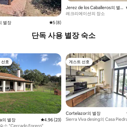
Jerez de los Caballeros의 별
장
레크리에이션의 장소
, 후기 8개
 별장
평점 5점(5점 만점), 후기 8개
5 (8)
단독 사용 별장 숙소
 선호
게스트 선호
스트 선호
게스트 선호
, 후기 9개
Cortelazor의 별장
Sierra Viva desing의 Casa Piedr
na의 별장
평점 4.96점(5점 만점), 후기 23개
4.96 (23)
소 "Cercado Forero"