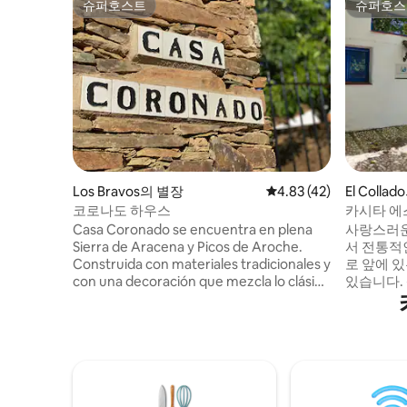
슈퍼호스트
슈퍼호스
슈퍼호스트
슈퍼호스
Los Bravos의 별장
평점 4.83점(5점 만점),
4.83 (42)
El Colla
코로나도 하우스
카시타 에스
Casa Coronado se encuentra en plena
사랑스러운
Sierra de Aracena y Picos de Aroche.
서 전통적
Construida con materiales tradicionales y
로 앞에 있는
con una decoración que mezcla lo clásico
있습니다. 
con lo actual, queremos hacer que su
영장, 페
estancia sea lo más confortable y
하르에서 1k
acogedora posible. Ubicada en una aldea
아라세나 (S
de pocos habitantes, es el sitio perfecto
아로체 (Pi
para disfrutar de la naturaleza. Cuenta
1,000k
con una magnífica piscina y barbacoa de
나의 불가
uso exclusivo para nuestros huéspedes.
라 마을을