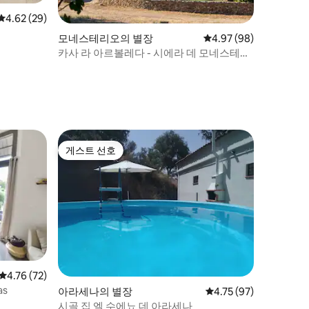
평점 4.62점(5점 만점), 후기 29개
4.62 (29)
모네스테리오의 별장
평점 4.97점(5점 만점),
4.97 (98)
카사 라 아르볼레다 - 시에라 데 모네스테리
오
게스트 선호
게스트 선호
평점 4.76점(5점 만점), 후기 72개
4.76 (72)
as
아라세나의 별장
평점 4.75점(5점 만점),
4.75 (97)
시골 집 엘 수에뇨 데 아라세나