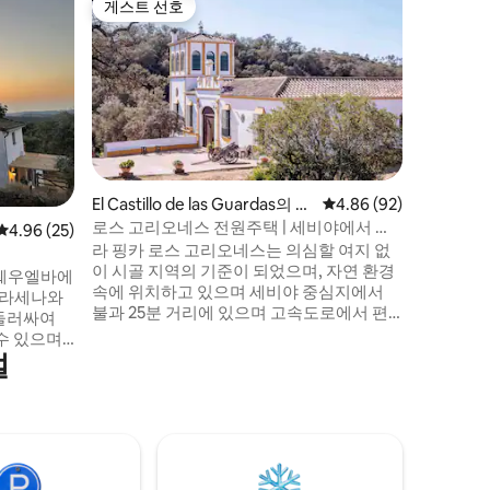
게스트 선호
슈퍼호
게스트 선호
슈퍼호
시에라 데
위치한 
가족 및 
베랄 데 레
욕실 2개
멋진 파티
기에 이상
'라구나'
수영장입니
세나의 한
El Castillo de las Guardas의 별
평점 4.86점(5점 만점),
4.86 (92)
온함으로 
장
로스 고리오네스 전원주택 | 세비야에서 불
평점 4.96점(5점 만점), 후기 25개
4.96 (25)
즐길 수 
과 25분 거리
라 핑카 로스 고리오네스는 의심할 여지 없
이 시골 지역의 기준이 되었으며, 자연 환경
 웨우엘바에
속에 위치하고 있으며 세비야 중심지에서
아라세나와
불과 25분 거리에 있으며 고속도로에서 편
 둘러싸여
리하고 직접적인 접근이 가능합니다. 이 쉼
수 있으며,
터는 친구, 가족 또는 동료와 함께 자연을 즐
설
 공간이 있
기고 휴식을 취하기에 이상적입니다. 최근
 현관이 있습
에 지어진 세부 사항에 신경을 써 건설한 안
경과의 교감
달루시아 농가로 22 명 이상의 단체를 수용
적입니다.
할 수 있습니다. 독특하고 따뜻하며 편안한
리되는 독
공간!
 즐길 수