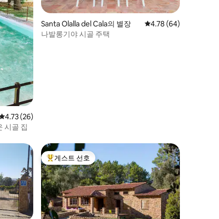
Santa Olalla del Cala의 별장
평점 4.78점(5점 만점),
4.78 (64)
나발롱기야 시골 주택
평점 4.73점(5점 만점), 후기 26개
4.73 (26)
 시골 집
게스트 선호
상위 게스트 선호