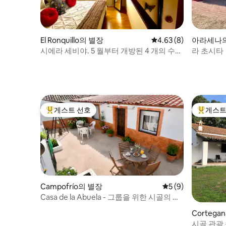
El Ronquillo의 별장
평점 4.63점(5점 만점)
4.63 (8)
아라세나의
시에라 세비야. 5 월부터 개방된 4 개의 수영
라 초시타
장.
게스트 선호
게스트
상위 게스트 선호
상위 게
Campofrío의 별장
평점 5점(5점 만점)
5 (9)
Casa de la Abuela - 그룹을 위한 시골의 매
력
Cortega
시골 관광 숙