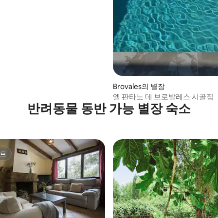
Brovales의 별장
엘 판타노 데 브로발레스 시골집
반려동물 동반 가능 별장 숙소
트
트