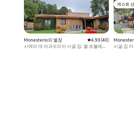
게스트 
게스트 
Monesterio의 별장
평점 4.93점(5점 만점),
4.93 (40)
Moneste
시에라 데 아과프리아 시골 집. 엘 로블레디
시골 집 마
요 농장