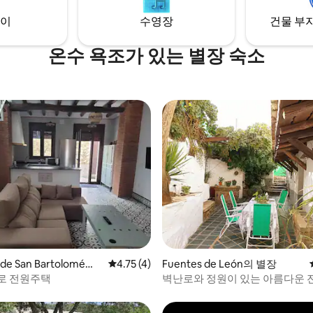
휴식을 취하기에 좋습니다.
이
수영장
건물 부지
온수 욕조가 있는 별장 숙소
de San Bartolomé의
평점 4.75점(5점 만점), 후기 4개
4.75 (4)
Fuentes de León의 별장
로 전원주택
벽난로와 정원이 있는 아름다운 