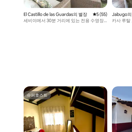
El Castillo de las Guardas의 별장
평점 5점(5점 만점),
5 (55)
Jabugo
세비야에서 30분 거리에 있는 전용 수영장
카사 루탈
이 있는 시골 주택
슈퍼호스트
슈퍼호스트