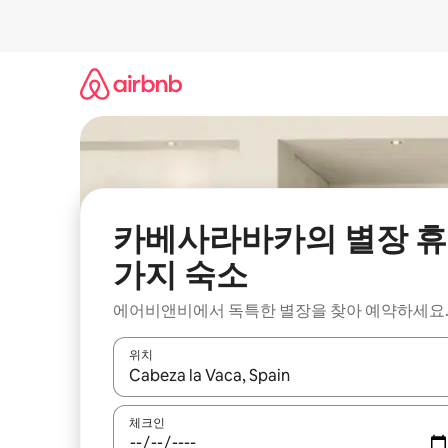
콘
텐
츠
로
바
로
가
기
카베사라바카의 별장 휴
가지 숙소
에어비앤비에서 독특한 별장을 찾아 예약하세요
위치
결과가 나오면 위·아래 화살표 키를 사용하거나 터치
체크인