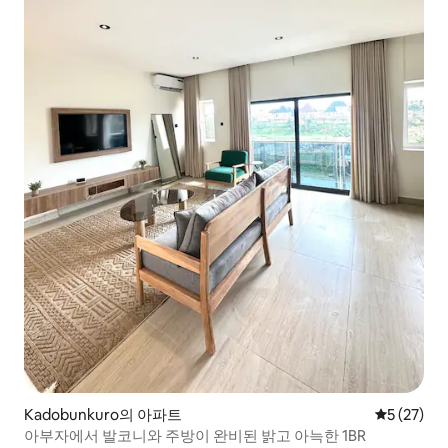
Kadobunkuro의 아파트
평점 5점(5
5 (27)
아부자에서 발코니와 주방이 완비된 밝고 아늑한 1BR