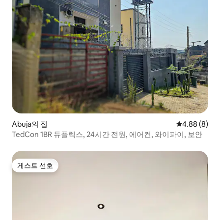
Abuja의 집
평점 4.88점(
4.88 (8)
TedCon 1BR 듀플렉스, 24시간 전원, 에어컨, 와이파이, 보안
게스트 선호
게스트 선호