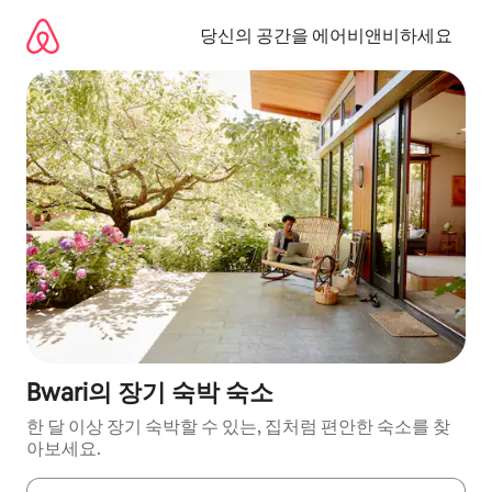
콘
텐
당신의 공간을 에어비앤비하세요
츠
로
바
로
가
기
Bwari의 장기 숙박 숙소
한 달 이상 장기 숙박할 수 있는, 집처럼 편안한 숙소를 찾
아보세요.