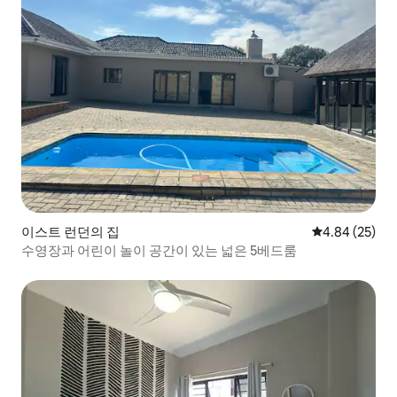
이스트 런던의 집
평점 4.84점(5
4.84 (25)
수영장과 어린이 놀이 공간이 있는 넓은 5베드룸