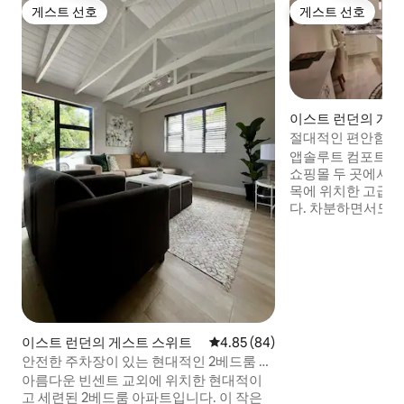
게스트 선호
게스트 선호
게스트 선호
게스트 선호
이스트 런던의 게스
절대적인 편안함을
케이터링 숙소
앱솔루트 컴포트는 
쇼핑몰 두 곳에서 
목에 위치한 고급 
다. 차분하면서도 
에서 편안한 휴식을
필요한 모든 것이 
주변의 초가지붕 
브라이, 대형 스크린
운드 바에서 DSTV
양한 프로그램을 시
및 스트리밍을 위한
이스트 런던의 게스트 스위트
평점 4.85점(5점 만점), 후기 84
4.85 (84)
태양광 전체 사용으
안전한 주차장이 있는 현대적인 2베드룸 숙
소
아름다운 빈센트 교외에 위치한 현대적이
고 세련된 2베드룸 아파트입니다. 이 작은