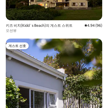
키즈 비치(Kidd`s Beach)의 게스트 스위트
평점 4.94점(5
4.94 (96)
오션뷰
게스트 선호
게스트 선호