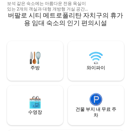
보석 같은 숙소에는 아름다운 전용 욕실이
있는 2개의 객실과 대형 개방형 거실 공간이
버팔로 시티 메트로폴리탄 자치구의 휴가
있습니다. 안전하고 보안이 철저한 주차장
과 여유로운 브라아이(바비큐)를 위한 공간
용 임대 숙소의 인기 편의시설
이 있습니다. 객실은 킹사이즈 침대 또는 싱
글 침대로 세팅할 수 있으며, 커플 2명 또는
싱글 게스트 4명을 편안하게 수용할 수 있
습니다. 주말 또는 일주일 방문 시 완벽한 숙
소이며, 내 집 같은 편안함을 누릴 수 있고
시설이 완비된 주방이 있어 장기 숙박에 더
욱 적합합니다. DSTV, 와이파이, 넷플릭스
이용 가능.
주방
와이파이
건물 부지 내 무료 주
수영장
차