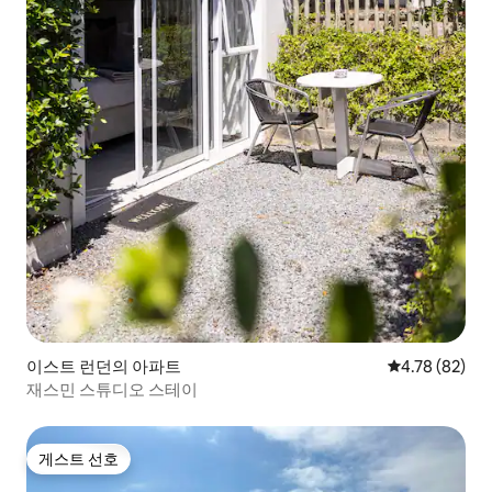
이스트 런던의 아파트
평점 4.78점(5
4.78 (82)
재스민 스튜디오 스테이
게스트 선호
게스트 선호