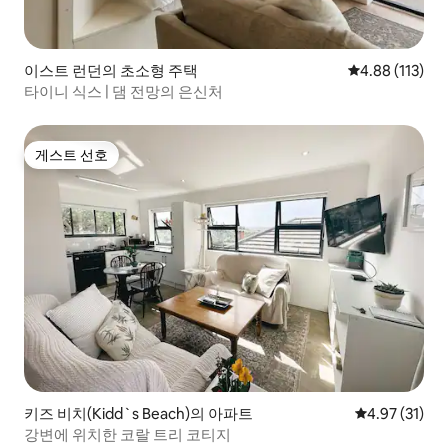
이스트 런던의 초소형 주택
평점 4.88점(5
4.88 (113)
타이니 식스 | 댐 전망의 은신처
게스트 선호
게스트 선호
키즈 비치(Kidd`s Beach)의 아파트
평점 4.97점(5
4.97 (31)
강변에 위치한 코랄 트리 코티지