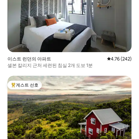
이스트 런던의 아파트
평점 4.76점(5점
4.76 (242)
셀본 칼리지 근처 세련된 침실 2개 도보 1분
게스트 선호
상위 게스트 선호