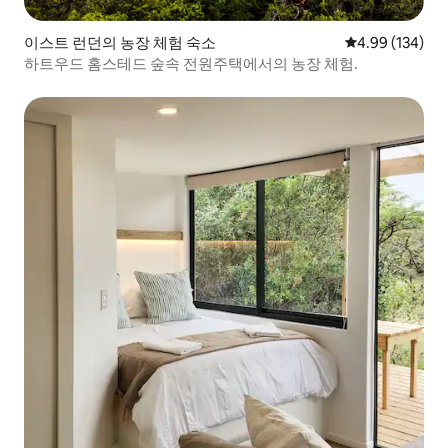
이스트 런던의 농장 체험 숙소
평점 4.99점(5점
4.99 (134)
하트우드 홈스테드 숲속 전원주택에서의 농장 체험.