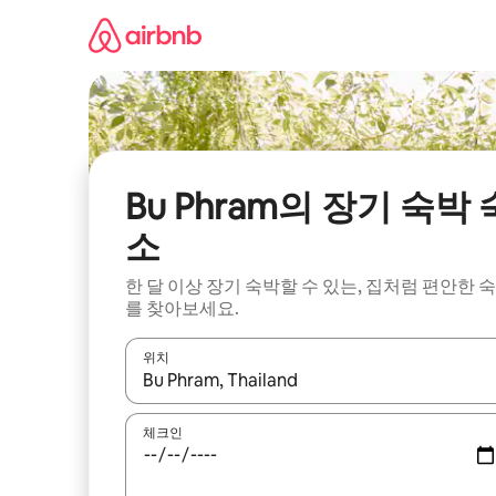
콘
텐
츠
로
바
로
가
기
Bu Phram의 장기 숙박 
소
한 달 이상 장기 숙박할 수 있는, 집처럼 편안한 
를 찾아보세요.
위치
결과가 나오면 위·아래 화살표 키를 사용하거나 터치
체크인