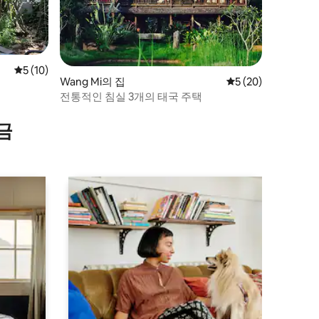
평점 5점(5점 만점), 후기 10개
5 (10)
Wang Mi의 집
평점 5점(5점 만점),
5 (20)
전통적인 침실 3개의 태국 주택
금