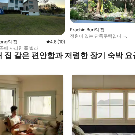
Prachin Buri의 집
정원이 있는 단독주택입니다.
 후기 27개
Long의 집
평점 4.8점(5점 만점), 후기 10개
4.8 (10)
계곡에 자리한 풀 빌라
내 집 같은 편안함과 저렴한 장기 숙박 요