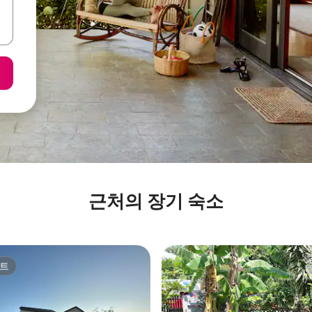
근처의 장기 숙소
트
트