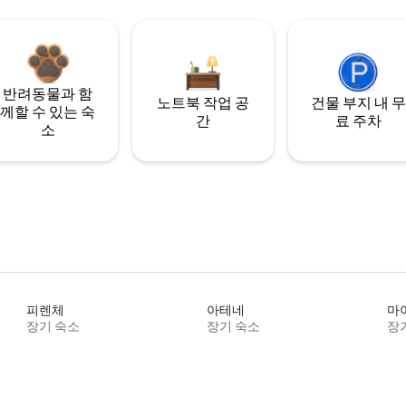
반려동물과 함
노트북 작업 공
건물 부지 내 무
께할 수 있는 숙
간
료 주차
소
피렌체
아테네
마
장기 숙소
장기 숙소
장