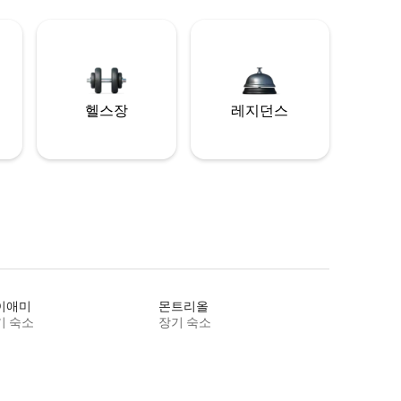
헬스장
레지던스
이애미
몬트리올
기 숙소
장기 숙소