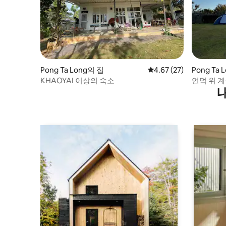
Pong Ta Long의 집
평점 4.67점(5점 만점),
4.67 (27)
Pong Ta 
KHAOYAI 이상의 숙소
언덕 위 