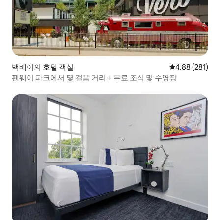
백베이의 호텔 객실
평점 4.88점(5점
4.88 (281)
펜웨이 파크에서 몇 걸음 거리 + 무료 조식 및 수영장