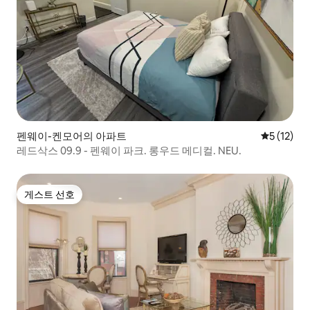
펜웨이-켄모어의 아파트
평점 5점(5
5 (12)
레드삭스 09.9 - 펜웨이 파크. 롱우드 메디컬. NEU.
게스트 선호
게스트 선호