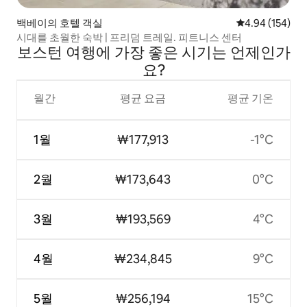
백베이의 호텔 객실
평점 4.94점(5점
4.94 (154)
시대를 초월한 숙박 | 프리덤 트레일. 피트니스 센터
보스턴 여행에 가장 좋은 시기는 언제인가
요?
월간
평균 요금
평균 기온
1월
₩177,913
-1°C
2월
₩173,643
0°C
3월
₩193,569
4°C
4월
₩234,845
9°C
5월
₩256,194
15°C