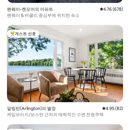
펜웨이-켄모어의 아파트
평점 4.76점(5점
4.76 (678)
펜웨이 & 버클리 중심부에 위치한 숙소
게스트 선호
상위 게스트 선호
알링턴(Arlington)의 별장
평점 4.95점(5
4.95 (82)
케임브리지/보스턴 근처의 매력적인 수변 전원주택