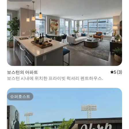
슈퍼호스트
보스턴의 아파트
평점 5점(
5 (3)
보스턴 시내에 위치한 프라이빗 럭셔리 펜트하우스.
슈퍼호스트
슈퍼호스트