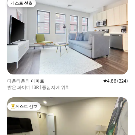
게스트 선호
게스트 선호
다운타운의 아파트
평점 4.86점(5점
4.86 (224)
밝은 파이디 1BR | 중심지에 위치
게스트 선호
상위 게스트 선호