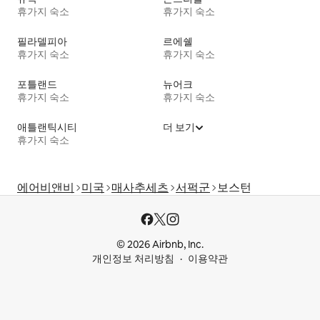
휴가지 숙소
휴가지 숙소
필라델피아
르에쉘
휴가지 숙소
휴가지 숙소
포틀랜드
뉴어크
휴가지 숙소
휴가지 숙소
애틀랜틱시티
더 보기
휴가지 숙소
에어비앤비
미국
매사추세츠
서퍽군
보스턴
© 2026 Airbnb, Inc.
개인정보 처리방침
이용약관