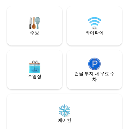
landmarks such a
and your host will confirm you are aware
Freedom Trail, an
of the downtown location. NEED MORE
Arts.
SPACE/DATES? Message us about our
other units.
주방
와이파이
건물 부지 내 무료 주
수영장
차
에어컨