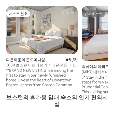
게스트 선호
슈퍼호스트
게스트 선호
슈퍼호스트
다운타운의 콘도미니엄
평점 5점(5점 만점), 후기 15
5 (15)
306B 보스턴 다운타운의 거대한 원룸 | 어
백베이의 아파트
디든 걸어서 갈 수 있습니다
**BRAND NEW LISTING. Be among the
(Mlb7) 매력적이
first to stay in our newly furnished
오
📍 Stay in the hear
home. Live in the heart of Downtown
steps from Newbur
Boston, across from Boston Common.
Prudential Center
Walk to restaurants, shopping, nightlife,
This inviting space
and many of Boston's most iconic
보스턴의 휴가용 임대 숙소의 인기 편의시
top hospitals—Ma
attractions. No Uber needed. Just walk.
and Women’s, Bos
설
Location: This property is located in
prestigious univers
DOWNTOWN BOSTON. The Airbnb map
MIT, BU, and North
pin may not display the exact location,